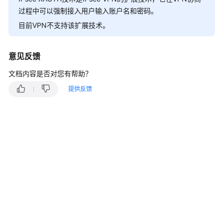
说
过程中可以强制接入用户输入账户名和密码。
明
目前VPN不支持该扩展技术。
快
速
意见反馈
入
门
文档内容是否对您有帮助？
提供反馈
用
户
指
南
管
理
员
指
南
最