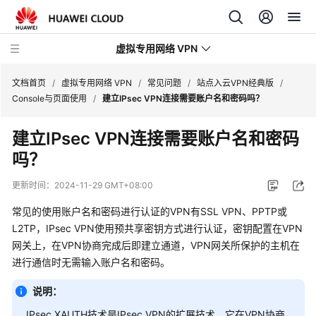
虚拟专用网络 VPN
文档首页
/
虚拟专用网络 VPN
/
常见问题
/
站点入云VPN经典版
/
Console与页面使用
/
建立IPsec VPN连接需要账户名和密码吗？
最
建立IPsec VPN连接需要账户名和密码
新
吗？
动
态
更新时间：
2024-11-29 GMT+08:00
产
常见的使用账户名和密码进行认证的VPN有SSL VPN、PPTP或
品
L2TP，IPsec VPN使用预共享密钥方式进行认证，密钥配置在VPN
介
网关上，在VPN协商完成后即建立通道，VPN网关所保护的主机在
绍
进行通信时无需输入账户名和密码。
计
说明：
费
IPsec XAUTH技术是IPsec VPN的扩展技术，它在VPN协商