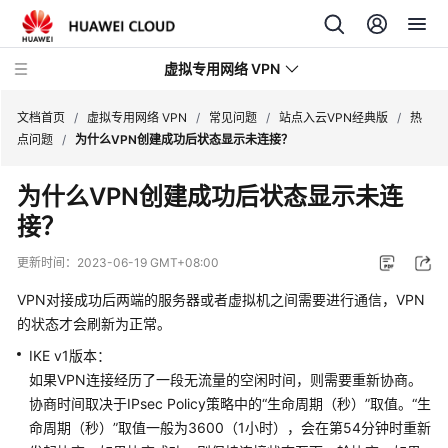
虚拟专用网络 VPN
文档首页
/
虚拟专用网络 VPN
/
常见问题
/
站点入云VPN经典版
/
热
点问题
/
为什么VPN创建成功后状态显示未连接？
最
为什么VPN创建成功后状态显示未连
新
接？
动
态
更新时间：
2023-06-19 GMT+08:00
产
VPN对接成功后两端的服务器或者虚拟机之间需要进行通信，VPN
品
的状态才会刷新为正常。
介
IKE v1版本：
绍
如果VPN连接经历了一段无流量的空闲时间，则需要重新协商。
协商时间取决于IPsec Policy策略中的“生命周期（秒）”取值。“生
计
费
命周期（秒）”取值一般为3600（1小时），会在第54分钟时重新