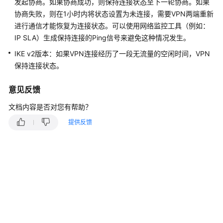
说
发起协商。如果协商成功，则保持连接状态至下一轮协商。如果
明
协商失败，则在1小时内将状态设置为未连接，需要VPN两端重新
进行通信才能恢复为连接状态。可以使用网络监控工具（例如：
快
IP SLA）生成保持连接的Ping信号来避免这种情况发生。
速
IKE v2版本：如果VPN连接经历了一段无流量的空闲时间，VPN
入
保持连接状态。
门
意见反馈
用
户
文档内容是否对您有帮助？
指
南
提供反馈
管
理
员
指
南
最