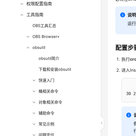
权限配置指南
工具指南
说
运
OBS工具汇总
OBS Browser+
配置步
obsutil
obsutil简介
执行
cr
下载和安装obsutil
进入In
快速入门
桶相关命令
30 2
对象相关命令
辅助命令
常见示例
问题定位