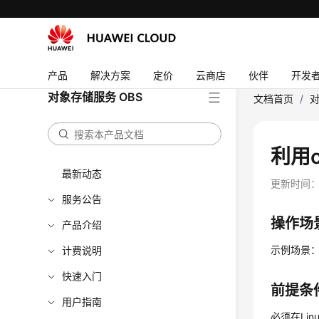
产品
解决方案
定价
云商店
伙伴
开发
对象存储服务 OBS
文档首页
/
对
利用c
最新动态
更新时间
服务公告
操作场
产品介绍
示例场景：每
计费说明
快速入门
前提条
用户指南
必须在Li