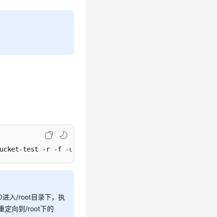
ucket-test -r -f -u &>obsutil_crond.log &
0进入/root目录下，执
容重定向到/root下的