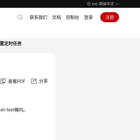
Intl-简体中文
联系我们
文档
控制台
登录
注册
b配置定时任务
分享
查看PDF
et-test桶内。