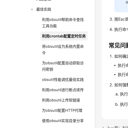
o
最佳实践
按Esc
利用obsutil帮助命令查找
工具功能
执行命
利用crontab配置定时任务
常见问
将obsutil设为系统内置命
令
如何确
为obsutil配置自动获取访
执行
问密钥
执行
obsutil性能调优最佳实践
如何强
利用obsutil进行断点续传
执
利用obsutil上传软链接
执
为obsutil配置HTTP代理
使用obsutil实现目录分享
上一篇：利用