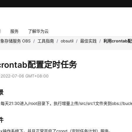
者
服务
了解华为云
象存储服务 OBS
/
工具指南
/
obsutil
/
最佳实践
/
利用cronta
rontab配置定时任务
：
2022-07-06 GMT+08:00
景
天21:30进入/root目录下，执行增量上传/src/src1文件夹到obs://buck
件
nux操作系统下，并且正常开启了crond（定时任务计划）服务。