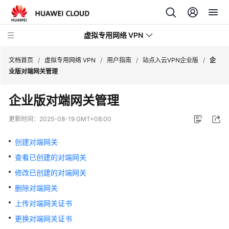
虚拟专用网络 VPN
文档首页
/
虚拟专用网络 VPN
/
用户指南
/
站点入云VPN企业版
/
企
业版对端网关管理
最
企业版对端网关管理
新
动
更新时间：
2025-08-19 GMT+08:00
态
创建对端网关
产
查看已创建的对端网关
品
介
修改已创建的对端网关
绍
删除对端网关
上传对端网关证书
计
费
更换对端网关证书