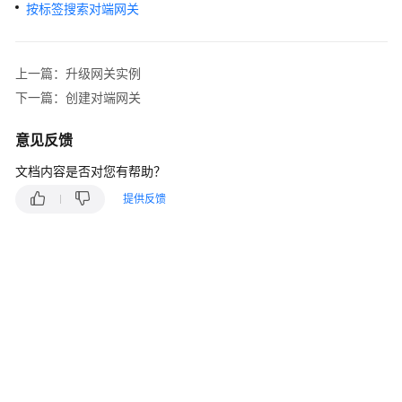
说
按标签搜索对端网关
明
快
上一篇：升级网关实例
速
下一篇：创建对端网关
入
门
意见反馈
用
文档内容是否对您有帮助？
户
提供反馈
指
南
站
点
入
云
VPN
企
业
版