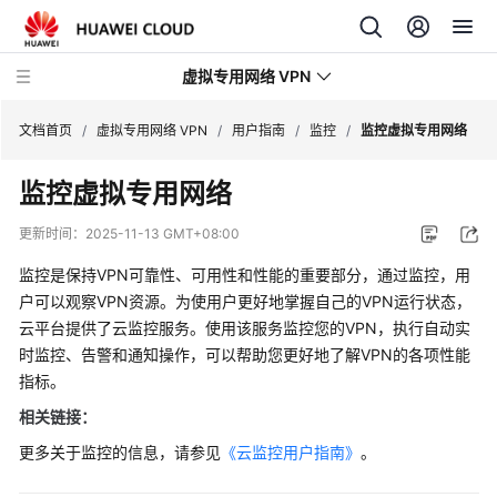
虚拟专用网络 VPN
文档首页
/
虚拟专用网络 VPN
/
用户指南
/
监控
/
监控虚拟专用网络
监控虚拟专用网络
最
新
更新时间：
2025-11-13 GMT+08:00
动
态
监控是保持VPN可靠性、可用性和性能的重要部分，通过监控，用
户可以观察VPN资源。为使用户更好地掌握自己的VPN运行状态，
产
云平台提供了云监控服务。使用该服务监控您的VPN，执行自动实
品
时监控、告警和通知操作，可以帮助您更好地了解VPN的各项性能
介
指标。
绍
相关链接：
计
更多关于监控的信息，请参见
《云监控用户指南》
。
费