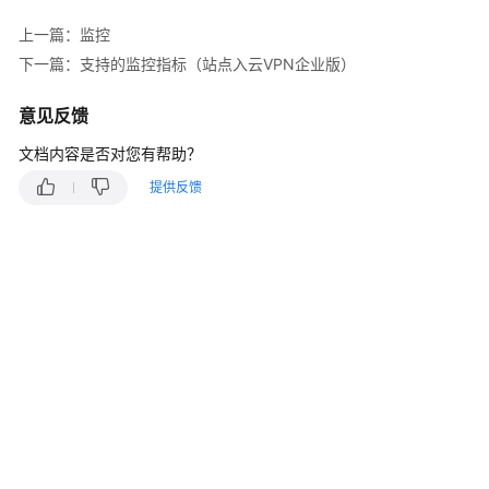
说
明
上一篇：监控
下一篇：支持的监控指标（站点入云VPN企业版）
快
速
意见反馈
入
门
文档内容是否对您有帮助？
提供反馈
用
户
指
南
站
点
入
云
VPN
企
业
版