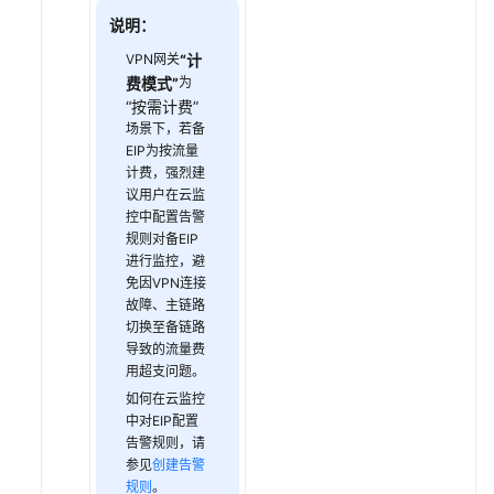
说明：
VPN网关
“计
费模式”
为
“按需计费”
场景下，若备
EIP为按流量
计费，强烈建
议用户在云监
控中配置告警
规则对备EIP
进行监控，避
免因VPN连接
故障、主链路
切换至备链路
导致的流量费
用超支问题。
如何在云监控
中对EIP配置
告警规则，请
参见
创建告警
规则
。