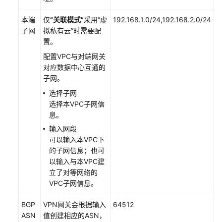
践
本端
仅
“关联模式”
采用
“虚
192.168.1.0/24,192.168.2.0/24
子网
拟私有云”
时需要配
故
置。
障
排
配置VPC与对端网关
除
对应数据中心互通的
子网。
常
选择子网
见
选择本VPC子网信
问
息。
题
输入网段
可以输入本VPC下
API
的子网信息；也可
参
以输入与本VPC建
考
立了对等网络的
VPC子网信息。
更
多
BGP
VPN网关会根据输入
64512
文
ASN
值创建相应的ASN，
档