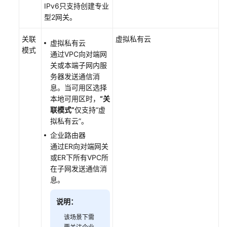
关
IPv6只支持创建专业
证
型2网关。
书
关联
虚拟私有云
虚拟私有云
更
模式
通过VPC向对端网
换
关或本端子网内服
VPN
务器发送通信消
网
息。当可用区选择
关
本地可用区时，
“关
证
联模式”
仅支持
“虚
书
拟私有云”
。
企业路由器
按
通过ER向对端网关
标
或ER下所有VPC所
签
在子网发送通信消
搜
息。
索
VPN
说明：
网
关
该场景下需