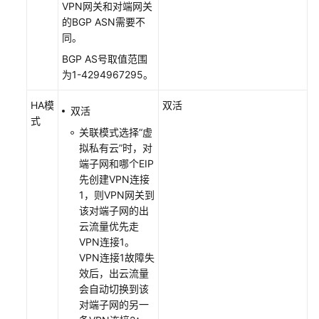
VPN网关和对端网关
的BGP ASN需要不
视
同。
频
BGP AS号取值范围
帮
为1-4294967295。
助
HA模
双活
双活
式
通
关联模式选择“虚
用
拟私有云”时，对
参
端子网和哪个EIP
考
先创建VPN连接
1，则VPN网关到
责
该对端子网的出
任
云流量优先走
共
VPN连接1。
担
VPN连接1故障失
效后，出云流量
云
会自动切换到该
服
对端子网的另一
务