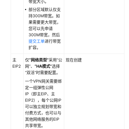
带宽大小。
部分区域默认仅支
持300M带宽。如
果需要更大带宽，
您可以先申请
300M带宽，然后
提交工单
进行带宽
扩容。
主
仅
“网络类型”
采用
“公
现在创建
EIP2
网”
、
“HA模式”
选择
“双活”
时需要配置。
一个VPN网关需要绑
定一组弹性公网
IP（即主EIP、主
EIP2），每个公网IP
可以独立规划带宽和
付费方式，也可以与
其他网络服务的EIP
共享带宽。