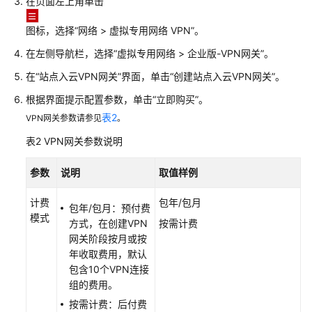
在页面左上角单击
关
规
图标，选择
“
网络
>
虚拟专用网络 VPN
”
。
格
在左侧导航栏，选择
“
虚拟专用网络
>
企业版-VPN网关
”
。
修
在
“站点入云VPN网关”
界面，单击
“创建站点入云VPN网关”
。
改
根据界面提示配置参数，单击
“立即购买”
。
VPN
表2
VPN网关参数请参见
。
网
关
表2
VPN网关参数说明
策
略
参数
说明
取值样例
模
板
计费
包年/包月
包年/包月：预付费
模式
方式，在创建VPN
按需计费
绑
网关阶段按月或按
定
年收取费用，默认
弹
包含10个VPN连接
性
组的费用。
公
按需计费：后付费
网