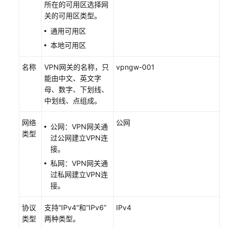
所在的可用区选择网
续
关的可用区类型。
费
包
通用可用区
年/
本地可用区
包
月
名称
VPN网关的名称，只
vpngw-001
VPN
能由中文、英文字
网
母、数字、下划线、
关
中划线、点组成。
删
网络
公网
公网：VPN网关通
除
类型
过公网建立VPN连
VPN
接。
网
关
私网：VPN网关通
过私网建立VPN连
接。
上
传
协议
支持
“IPv4”
和
“IPv6”
IPv4
VPN
类型
两种类型。
网