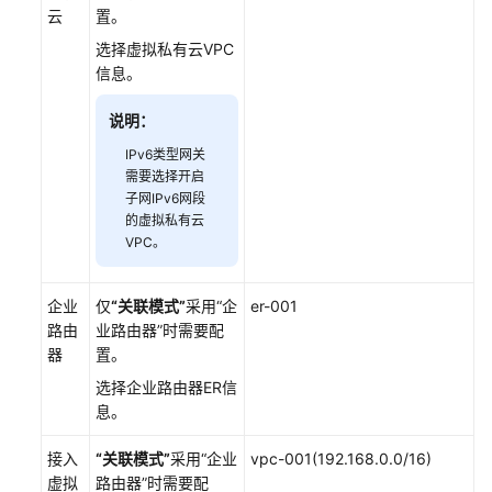
云
置。
VPN
连
选择虚拟私有云VPC
接
信息。
管
说明：
理
IPv6类型网关
企
需要选择开启
业
子网IPv6网段
版
的虚拟私有云
VPC。
VPN
费
用
企业
仅
“关联模式”
采用
“企
er-001
管
路由
业路由器”
时需要配
理
器
置。
选择企业路由器ER信
站
息。
点
入
接入
“关联模式”
采用
“企业
vpc-001(192.168.0.0/16)
云
虚拟
路由器”
时需要配
VPN