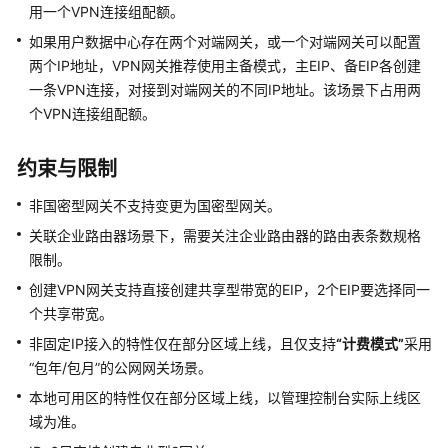
用一个VPN连接组配额。
如果用户数据中心存在两个对端网关，或一个对端网关可以配置
企
两个IP地址，VPN网关推荐使用主备模式，主EIP、备EIP各创建
业
一条VPN连接，对接到对端网关的不同IP地址。该场景下占用两
版
VPN
个VPN连接组配额。
网
关
约束与限制
管
理
非国密型网关不支持变更为国密型网关。
关联企业路由器场景下，需要关注企业路由器的路由表条数规格
创
限制。
建
创建VPN网关支持直接创建共享型带宽的EIP，2个EIP要选择同一
VPN
网
个共享带宽。
关
非固定IP接入的特性仅在部分区域上线，且仅支持
“计费模式”
采用
“包年/包月”
的公网网关场景。
查
本地可用区的特性仅在部分区域上线，以管理控制台实际上线区
看
域为准。
已
创