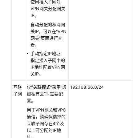
使用接入子网对
VPN网关分配网关
标
IP。
签
自动分配的私网网
管
关IP，可以在
“VPN
理
网关”
页面进行查
看。
关
手动指定IP地址
于
指定接入子网中的
配
IP地址配置VPN网
额
关IP。
管
互联
仅
“关联模式”
采用
“虚
192.168.66.0/24
理
子网
拟私有云”
时需要配
员
置。
指
南
用于VPN网关和VPC
通信，请确保选择的
最
互联子网存在4个及
佳
以上可分配的IP地
实
址。