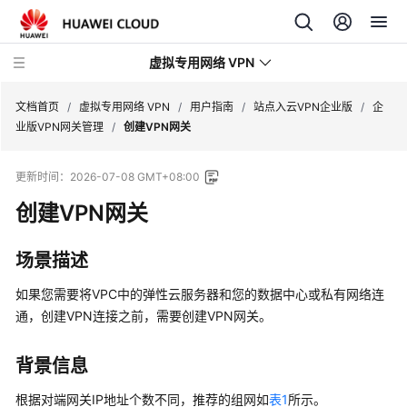
虚拟专用网络 VPN
文档首页
/
虚拟专用网络 VPN
/
用户指南
/
站点入云VPN企业版
/
企
业版VPN网关管理
/
创建VPN网关
最
更新时间：
2026-07-08 GMT+08:00
新
动
创建VPN网关
态
场景描述
产
品
如果您需要将VPC中的弹性云服务器和您的数据中心或私有网络连
介
通，创建VPN连接之前，需要创建VPN网关。
绍
背景信息
计
费
根据对端网关IP地址个数不同，推荐的组网如
表1
所示。