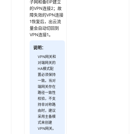
子网和备EIP建立
限
的VPN连接2；故
障失效的VPN连接
1恢复后，出云流
量会自动切回到
VPN连接1。
说明：
VPN网关和
对端网关的
HA模式配
置必须保持
一致。当对
端网关存在
路径一致性
校验，不支
持非对称路
由时，建议
采用主备模
式来创建
VPN网关。