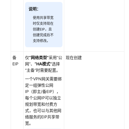
说明：
使用共享带宽
时仅支持现在
创建EIP，且
创建完成后不
支持修改。
备
仅
“网络类型”
采用
“公
现在创建
EIP
网”
、
“HA模式”
选择
“主备”
时需要配置。
一个VPN网关需要绑
定一组弹性公网
IP（即主/备EIP），
每个公网IP可以独立
规划带宽和付费方
式，也可以与其他网
络服务的EIP共享带
宽。