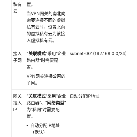
私有
置。
经
云
典
当VPN网关的南北向
版
需要连接不同的虚拟
私有云时，设置北向
终
的虚拟私有云为该接
端
入虚拟私有云。
入
云
接入
“关联模式”
采用
“企业
subnet-001(192.168.0.0/24)
VPN
子网
路由器”
时需要配
置。
监
VPN网关连接公网的
控
子网。
审
网关
“关联模式”
采用
“企业
自动分配IP地址
计
接入
路由器”
、
“网络类型”
IP
为
“私网”
时需要配
权
置。
限
自动分配IP地址
管
（默认）
理