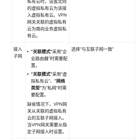
私有云时，设置北向
的虚拟私有云为该接
入虚拟私有云。VPN
网关关联的虚拟私有
云为南向业务虚拟私
有云。
接入
选择
“与互联子网一致”
“关联模式”
采用
“企
子网
业路由器”
时需要配
置。
“关联模式”
采用
“虚
拟私有云”
、
“网络
类型”
为
“私网”
时需
要配置。
缺省情况下，VPN网
关从关联的虚拟私有
云的互联子网接入。
当VPN网关需要从指
定子网接入时设置。