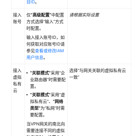
目ID
。
接入
仅
“高级配置”
中配置
请根据实际设置
账号
方式选择
“输入”
方式
时配置。
输入接入账号ID，如
何获取对应账号ID请
参见
查看或修改IAM
用户信息
。
接入
选择
“与网关关联的虚拟私有云
“关联模式”
采用
“企
虚拟
一致”
业路由器”
时需要配
私有
置。
云
“关联模式”
采用
“虚
拟私有云”
、
“网络
类型”
为
“私网”
时需
要配置。
当VPN网关的南北向
需要连接不同的虚拟