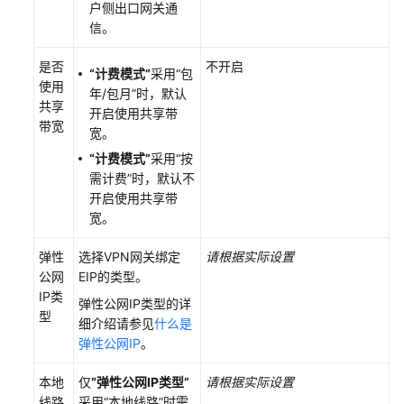
户侧出口网关通
信。
是否
不开启
“计费模式”
采用
“包
使用
年/包月”
时，默认
共享
开启使用共享带
带宽
宽。
“计费模式”
采用
“按
需计费”
时，默认不
开启使用共享带
宽。
弹性
选择VPN网关绑定
请根据实际设置
公网
EIP的类型。
IP类
弹性公网IP类型的详
型
细介绍请参见
什么是
弹性公网IP
。
本地
仅
“弹性公网IP类型”
请根据实际设置
线路
采用
“本地线路”
时需