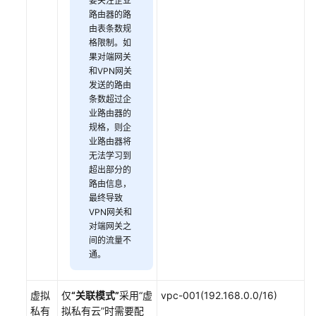
要关注企业
路由器的路
升
由表条数规
级
格限制。如
网
果对端网关
关
和VPN网关
实
发送的路由
例
条数超过企
业路由器的
规格，则企
企
业路由器将
业
无法学习到
版
超出部分的
对
路由信息，
端
最终导致
网
VPN网关和
关
对端网关之
管
间的流量不
理
通。
企
虚拟
仅
“关联模式”
采用
“虚
vpc-001(192.168.0.0/16)
业
私有
拟私有云”
时需要配
版