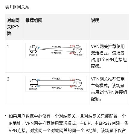
说
表1
明
组网关系
对端网
推荐组网
说明
快
关IP个
速
数
入
门
1
VPN网关推荐使用
双活模式，该场景
用
占用1个VPN连接组
户
配额。
指
南
2
VPN网关推荐使用
主备模式，该场景
站
占用2个VPN连接组
点
配额。
入
云
VPN
如果用户数据中心仅有一个对端网关，且对端网关只能配置一个
企
IP地址，VPN网关推荐使用双活模式，主EIP、主EIP2各创建一条
业
VPN连接，对接同一个对端网关的同一个IP地址。该场景下仅占
版