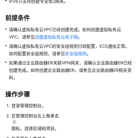
IPv6只支持创建专业型2网关。
建
的
前提条件
VPN
网
请确认虚拟私有云VPC已经创建完成。如何创建虚拟私有云
关
VPC，请参见
创建虚拟私有云和子网
。
请确认虚拟私有云VPC的安全组规则已经配置，ECS通信正常。
修
如何配置安全组规则，请参见
安全组规则
。
改
已
如果通过企业路由器ER关联VPN网关，请确认企业路由器ER已经
创
创建完成。如何创建企业路由器ER，请参见企业路由器ER相关资
建
料。
的
VPN
操作步骤
网
关
登录管理控制台。
在管理控制台左上角单击
修
改
图标，选择区域和项目。
VPN
网