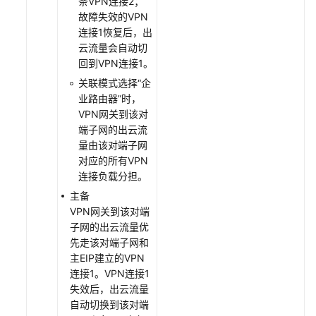
条VPN连接2；
等
故障失效的VPN
级
连接1恢复后，出
协
云流量会自动切
议
回到VPN连接1。
（SLA）
关联模式选择“企
业路由器”时，
白
VPN网关到该对
皮
端子网的出云流
书
量由该对端子网
资
对应的所有VPN
源
连接负载分担。
主备
支
VPN网关到该对端
持
子网的出云流量优
区
先走该对端子网和
域
主EIP建立的VPN
连接1。VPN连接1
系
失效后，出云流量
统
自动切换到该对端
权