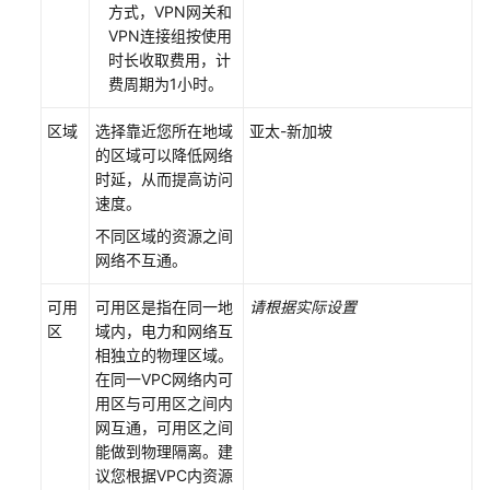
方式，VPN网关和
IP
VPN连接组按使用
时长收取费用，计
解
费周期为1小时。
绑
弹
区域
选择靠近您所在地域
亚太-新加坡
性
的区域可以降低网络
公
时延，从而提高访问
网
速度。
IP
不同区域的资源之间
退
网络不互通。
订
包
可用
可用区是指在同一地
请根据实际设置
年/
区
域内，电力和网络互
包
相独立的物理区域。
月
在同一VPC网络内可
VPN
用区与可用区之间内
网
网互通，可用区之间
关
能做到物理隔离。建
议您根据VPC内资源