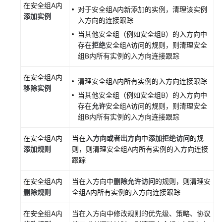
在安全组A内
对于安全组A内新添加的实例，清理该实例
IP
添加实例
入方向的连接跟踪
地
当其他安全组（例如安全组B）的入方向中
址
存在
拒绝
安全组A访问的规则，则清理安全
组
组B内所有实例的入方向连接跟踪
对
在安全组A内
等
清理安全组A内所有实例的入方向连接跟踪
移除实例
连
当其他安全组（例如安全组B）的入方向中
接
存在
允许
安全组A访问的规则，则清理安全
组B内所有实例的入方向连接跟踪
共
享
在安全组A内
当在
入方向或者出方向
中
添加
拒绝访问
的规
VPC
添加规则
则，则清理安全组A内所有实例的入方向连接
跟踪
边
缘
在安全组A内
当在入方向中
删除允许
访问
的规则，则清理安
网
删除规则
全组A内所有实例的入方向连接跟踪
关
在安全组A内
当在入方向中修改规则的优先级、策略、协议