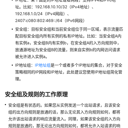
用
址。比如：192.168.10.10/32（IPv4地址）、
端
192.168.1.0/24（IPv4网段）、
口
2407:c080:802:469::/64（IPv6网段）
管
安全组：目标安全组和当前安全组位于同一区域，表示流量匹
理
配目标安全组内所有实例的私有IP地址。比如：当安全组A内
安
有实例a，安全组B内有实例b，在安全组A的入方向规则中，
全
放通源地址为安全组B的流量，则来自实例b的内网访问请求
组
被允许进入实例a。
IP地址组：
IP地址组
是一个或者多个IP地址的集合，对于安全
管
策略相同的IP网段和IP地址，此处建议您使用IP地址组简化管
理
理。
安
全
组
安全组及规则的工作原理
规
则
安全组是有状态的。如果您从实例发送一个出站请求，且该安全
组的出方向规则是放通的话，那么无论其入方向规则如何，都将
管
允许该出站请求的响应流量流入。同理，如果该安全组的入方向
理
规则是放通的，那无论出方向规则如何，都将允许入站请求的响