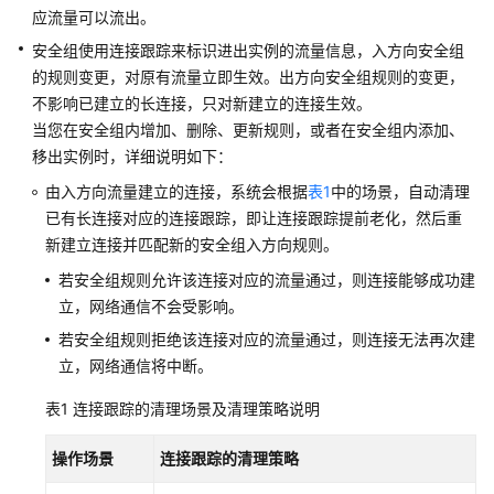
安
应流量可以流出。
全
安全组使用连接跟踪来标识进出实例的流量信息，入方向安全组
组
的规则变更，对原有流量立即生效。出方向安全组规则的变更，
关
不影响已建立的长连接，只对新建立的连接生效。
联
当您在安全组内增加、删除、更新规则，或者在安全组内添加、
的
实
移出实例时，详细说明如下：
例
由入方向流量建立的连接，系统会根据
表1
中的场景，自动清理
已有长连接对应的连接跟踪，即让连接跟踪提前老化，然后重
安
新建立连接并匹配新的安全组入方向规则。
全
组
若安全组规则允许该连接对应的流量通过，则连接能够成功建
迁
立，网络通信不会受影响。
移
若安全组规则拒绝该连接对应的流量通过，则连接无法再次建
示
立，网络通信将中断。
例
表1
连接跟踪的清理场景及清理策略说明
网
络
操作场景
连接跟踪的清理策略
ACL