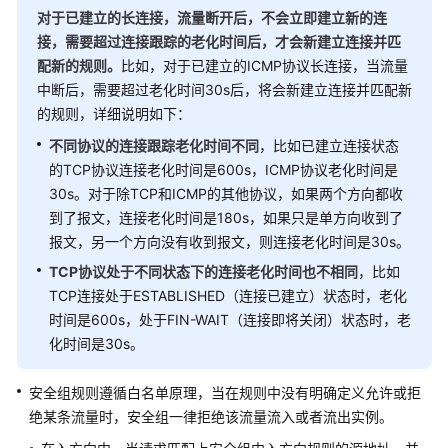
计
对于已建立的长连接，流量断开后，不会立即建立新的连
接，需要超过连接跟踪的老化时间后，才会新建立连接并匹
管
配新的规则。
比如，对于已建立的ICMP协议长连接，当流量
理
中断后，需要超过老化时间30s后，将会新建立连接并匹配新
VPC
的规则，详细说明如下：
配
额
不同协议的连接跟踪老化时间不同
，比如已建立连接状态
的TCP协议连接老化时间是600s，ICMP协议老化时间是
最
30s。对于除TCP和ICMP的其他协议，如果两个方向都收
佳
到了报文，连接老化时间是180s，如果只是单方向收到了
实
报文，另一个方向没有收到报文，则连接老化时间是30s。
践
TCP协议处于不同状态下的连接老化时间也不相同
，比如
API
TCP连接处于ESTABLISHED（连接已建立）状态时，老化
参
时间是600s，处于FIN-WAIT（连接即将关闭）状态时，老
考
化时间是30s。
SDK
安全组规则遵循白名单原理，当在规则中没有明确定义允许或拒
参
绝某条流量时，安全组一律拒绝该流量流入或者流出实例。
考