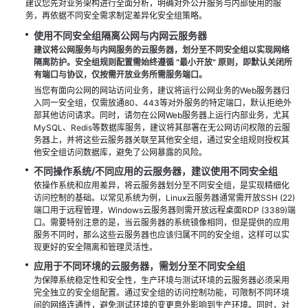
建议您先对业务架构进行全面分析，明确对外公开服务与内部使用的服
务，再依据不同安全需求制定差异化安全组策略。
使用不同安全组隔离公网与内网云服务器
建议将公网服务与内网服务的云服务器，划分至不同安全组以实现网络
隔离防护。
安全组规则配置需始终遵循 “最小开放” 原则，即默认关闭所
有端口与协议，仅按需开放业务所需服务端口。
当您有面向公网的网站访问业务，建议将运行公网业务的Web服务器归
入同一安全组，仅需放通80、443等对外服务的特定端口，默认拒绝外
部其他访问请求。同时，请勿在公网Web服务器上运行内部业务，尤其
MySQL、Redis等数据库服务，建议将其部署在无公网访问权限的云服
务器上，并将这些云服务器关联至其他安全组，通过安全组规则授权其
他安全组访问数据库，避免了公网暴露的风险。
不同操作系统/不同应用的云服务器，建议使用不同安全组
依操作系统和应用差异，将云服务器划分至不同安全组，是实现精细化
访问控制的基础。以常见系统为例，Linux云服务器通常需开放SSH (22)
端口用于远程管理，Windows云服务器则需开放远程桌面RDP (3389)端
口。需要特别注意的是，当云服务器的系统镜像相同，但是提供的应用
服务不同时，那么这些云服务器也应该归属不同的安全组，这样可以实
现更好的安全隔离和管理灵活性。
应用于不同环境的云服务器，需划分至不同安全组
为保障系统稳定性和安全性，生产环境与测试环境的云服务器必须采用
完全独立的安全组配置。通过安全组的访问控制功能，可限制不同环境
间的网络连通性，避免测试环境的变更意外影响到生产环境。同时，对