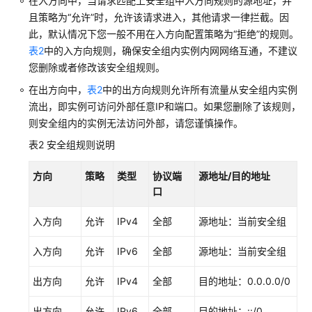
在入方向中，当请求匹配上安全组中入方向规则的源地址，并
且策略为“允许”时，允许该请求进入，其他请求一律拦截。因
常
见
此，默认情况下您一般不用在入方向配置策略为“拒绝”的规则。
问
表2
中的入方向规则，确保安全组内实例内网网络互通，不建议
题
您删除或者修改该安全组规则。
在出方向中，
表2
中的出方向规则允许所有流量从安全组内实例
视
流出，即实例可访问外部任意IP和端口。如果您删除了该规则，
频
则安全组内的实例无法访问外部，请您谨慎操作。
帮
助
表2
安全组规则说明
产
方向
策略
类型
协议端
源地址/目的地址
品
口
术
语
入方向
允许
IPv4
全部
源地址：当前安全组
入方向
允许
IPv6
全部
源地址：当前安全组
更
多
出方向
允许
IPv4
全部
目的地址：0.0.0.0/0
文
档
出方向
允许
IPv6
全部
目的地址：::/0