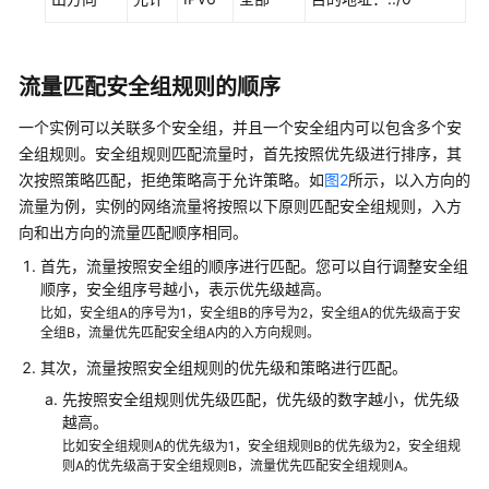
通
用
流量匹配安全组规则的顺序
参
考
一个实例可以关联多个安全组，并且一个安全组内可以包含多个安
全组规则。安全组规则匹配流量时，首先按照优先级进行排序，其
责
次按照策略匹配，拒绝策略高于允许策略。如
图2
所示，以入方向的
任
流量为例，实例的网络流量将按照以下原则匹配安全组规则，入方
共
向和出方向的流量匹配顺序相同。
担
首先，流量按照安全组的顺序进行匹配。您可以自行调整安全组
顺序，安全组序号越小，表示优先级越高。
云
比如，安全组A的序号为1，安全组B的序号为2，安全组A的优先级高于安
服
全组B，流量优先匹配安全组A内的入方向规则。
务
等
其次，流量按照安全组规则的优先级和策略进行匹配。
级
先按照安全组规则优先级匹配，优先级的数字越小，优先级
协
越高。
议
比如安全组规则A的优先级为1，安全组规则B的优先级为2，安全组规
（SLA）
则A的优先级高于安全组规则B，流量优先匹配安全组规则A。