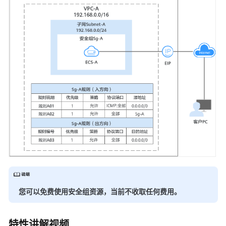
拟
私
有
云
和
子
网
路
由
表
和
路
由
虚
拟
您可以免费使用安全组资源，当前不收取任何费用。
IP
地
特性讲解视频
址