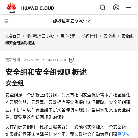
虚拟私有云 VPC
文档首页
/
虚拟私有云 VPC
/
用户指南
/
访问控制
/
安全组
/
安全组
和安全组规则概述
最
更新时间：
2026-05-29 GMT+08:00
新
动
安全组和安全组规则概述
态
安全组
产
安全组是一个逻辑上的分组，为具有相同安全保护需求并相互信任
品
的云服务器、云容器、云数据库等实例提供访问策略。安全组创建
介
后，用户可以在安全组中定义各种访问规则，当实例加入该安全组
绍
后，即受到这些访问规则的保护。
快
您在创建实例时（比如云服务器），必须将实例加入一个安全组，
速
如果此前您还未创建任何安全组，那么系统会自动为您创建
默认安