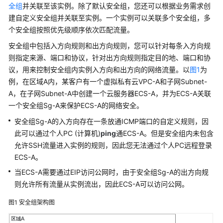
入
全组
并关联至该实例。除了默认安全组，您还可以根据业务需求创
门
建自定义安全组并关联至实例。一个实例可以关联多个安全组，多
个安全组按照优先级顺序依次匹配流量。
用
户
安全组中包括入方向规则和出方向规则，您可以针对每条入方向规
指
则指定来源、端口和协议，针对出方向规则指定目的地、端口和协
南
议，用来控制安全组内实例入方向和出方向的网络流量。以
图1
为
例，在区域A内，某客户有一个虚拟私有云VPC-A和子网Subnet-
通
A，在子网Subnet-A中创建一个云服务器ECS-A，并为ECS-A关联
过
一个安全组Sg-A来保护ECS-A的网络安全。
IAM
安全组Sg-A的入方向存在一条放通ICMP端口的自定义规则，因
授
此可以通过个人PC (计算机)
ping
通ECS-A。但是安全组内未包含
予
允许SSH流量进入实例的规则，因此您无法通过个人PC远程登录
使
用
ECS-A。
VPC
当ECS-A需要通过EIP访问公网时，由于安全组Sg-A的出方向规
的
则允许所有流量从实例流出，因此ECS-A可以访问公网。
权
限
图1
安全组架构图
虚