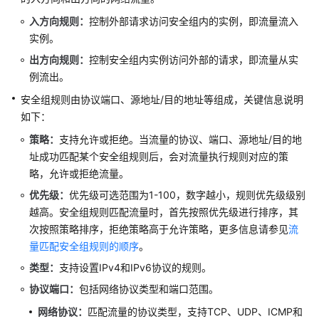
问
入方向规则：
控制外部请求访问安全组内的实例，即流量流入
控
实例。
制
概
出方向规则：
控制安全组内实例访问外部的请求，即流量从实
述
例流出。
安全组规则由协议端口、源地址/目的地址等组成，关键信息说明
安
如下：
全
组
策略：
支持允许或拒绝。当流量的协议、端口、源地址/目的地
址成功匹配某个安全组规则后，会对流量执行规则对应的策
安
略，允许或拒绝流量。
全
优先级：
优先级可选范围为1-100，数字越小，规则优先级级别
组
越高。安全组规则匹配流量时，首先按照优先级进行排序，其
和
次按照策略排序，拒绝策略高于允许策略，更多信息请参见
流
安
量匹配安全组规则的顺序
。
全
组
类型：
支持设置IPv4和IPv6协议的规则。
规
协议端口：
包括网络协议类型和端口范围。
则
网络协议：
概
匹配流量的协议类型，支持TCP、UDP、ICMP和