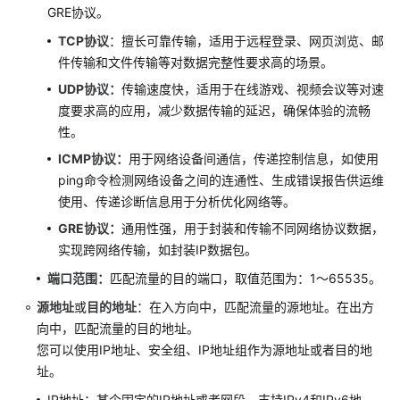
述
GRE协议。
TCP协议
：擅长可靠传输，适用于远程登录、网页浏览、邮
默
件传输和文件传输等对数据完整性要求高的场景。
认
UDP协议：
传输速度快，适用于在线游戏、视频会议等对速
安
度要求高的应用，减少数据传输的延迟，确保体验的流畅
全
组
性。
概
ICMP协议：
用于网络设备间通信，传递控制信息，如使用
述
ping命令检测网络设备之间的连通性、生成错误报告供运维
使用、传递诊断信息用于分析优化网络等。
安
GRE协议：
通用性强，用于封装和传输不同网络协议数据，
全
实现跨网络传输，如封装IP数据包。
组
配
端口范围：
匹配流量的目的端口，取值范围为：1～65535。
置
源地址
或
目的地址
：在入方向中，匹配流量的源地址。在出方
示
向中，匹配流量的目的地址。
例
您可以使用IP地址、安全组、IP地址组作为源地址或者目的地
ECS
址。
常
IP地址：某个固定的IP地址或者网段，支持IPv4和IPv6地