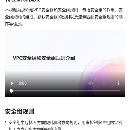
本视频为您介绍VPC安全组和安全组规则，包括安全组的作用、安
弹
全组规则的组成、默认安全组的说明以及流量匹配安全组规则的顺
性
序等信息。
网
卡
和
辅
助
弹
性
网
卡
访
问
控
制
安全组规则
VPC
安全组中包括入方向规则和出方向规则，用来控制安全组内实例
访
的入方向和出方向的网络流量。