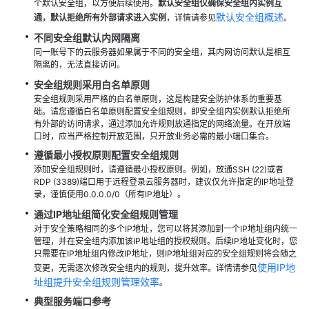
个默认安全组，以方便后续使用。
默认安全组仅确保安全组内实例互
默认安全组概述
通，默认拒绝所有外部请求进入实例
，详情请参见
。
不同安全组默认内网隔离
同一账号下的云服务器如果属于不同的安全组，其内网访问默认是相互
隔离的，无法直接访问。
安全组规则采用白名单原则
安全组规则采用严格的白名单原则，这是构建安全防护体系的重要基
础。请您遵循白名单原则配置安全组规则，即安全组内实例默认拒绝所
有外部的访问请求，通过添加允许规则放通指定的网络流量。在开放端
口时，应当严格控制开放范围，只开放业务必需的最小端口集合。
遵循最小授权原则配置安全组规则
添加安全组规则时，请遵循最小授权原则。例如，放通SSH (22)或者
RDP (3389)端口用于远程登录云服务器时，建议仅允许指定的IP地址登
录，谨慎使用0.0.0.0/0（所有IP地址）。
通过IP地址组简化安全组规则管理
对于安全策略相同的多个IP地址，您可以将其添加到一个IP地址组内统一
管理，并在安全组内添加该IP地址组的授权规则。后续IP地址变化时，您
只需要在IP地址组内修改IP地址，则IP地址组对应的安全组规则将会随之
使用IP地
变更，无需逐次修改安全组内的规则，提升效率。详情请参见
址组提升安全组规则管理效率
。
典型服务端口参考