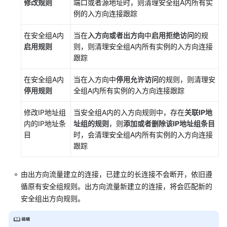
修改规则
端口或者源地址时，则清理安全组A内所有实
IPv4/IPv6
例的入方向连接跟踪
双
栈
在安全组A内
当在
入方向或者出方向
中
启用
拒绝访问
的规
网
启用规则
则，则清理安全组A内所有实例的入方向连接
络
跟踪
VPC
在安全组A内
当在入方向中
停用允许
访问
的规则，则清理安
流
停用规则
全组A内所有实例的入方向连接跟踪
日
志
修改IP地址组
当安全组A内的入方向规则中，存在
关联IP地
内的IP地址条
址组的规则
，则
添加或者删除该IP地址组条目
流
目
时，会清理安全组A内所有实例的入方向连接
量
跟踪
镜
像
由出方向流量建立的连接，已建立的长连接不会断开，依旧遵
监
循原有安全组规则。出方向流量新建立的连接，将会匹配新的
控
安全组出方向规则。
与
审