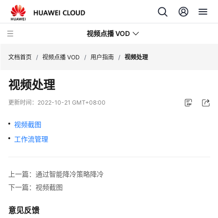
视频点播 VOD
文档首页
/
视频点播 VOD
/
用户指南
/
视频处理
视频处理
最
新
更新时间：
2022-10-21 GMT+08:00
动
态
视频截图
工作流管理
服
务
公
上一篇：通过智能降冷策略降冷
告
下一篇：视频截图
产
品
意见反馈