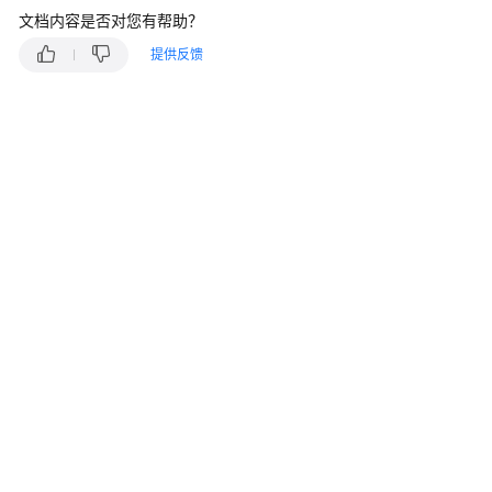
介
文档内容是否对您有帮助？
绍
提供反馈
快
速
入
门
用
户
指
南
开
通
视
频
点
播
服
务