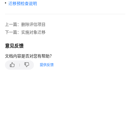
入
迁移预检查说明
门
用
上一篇：删除评估项目
户
下一篇：实施对象迁移
指
南
意见反馈
数
文档内容是否对您有帮助？
据
提供反馈
库
评
估
对
象
迁
移
实