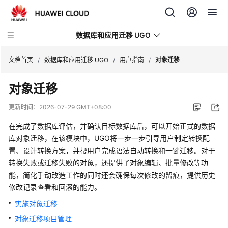
数据库和应用迁移 UGO
文档首页
/
数据库和应用迁移 UGO
/
用户指南
/
对象迁移
对象迁移
最
新
更新时间：
2026-07-29 GMT+08:00
动
态
在完成了数据库评估，并确认目标数据库后，可以开始正式的数据
库对象迁移，在该模块中，UGO将一步一步引导用户制定转换配
产
置、设计转换方案，并帮用户完成语法自动转换和一键迁移。对于
品
转换失败或迁移失败的对象，还提供了对象编辑、批量修改等功
介
能，简化手动改造工作的同时还会确保每次修改的留痕，提供历史
绍
修改记录查看和回滚的能力。
实施对象迁移
快
速
对象迁移项目管理