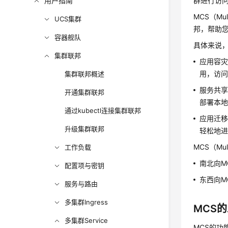
用户指南
群进行访
MCS（Mu
UCS集群
邦，帮助
容器舰队
具体来说
集群联邦
应用容灾
用，访
集群联邦概述
服务共享
开通集群联邦
部署本
通过kubectl连接集群联邦
应用迁移
升级集群联邦
轻松地
MCS（Mul
工作负载
南北向M
配置项与密钥
东西向M
服务与路由
多集群Ingress
MCS
多集群Service
MCS的功能主