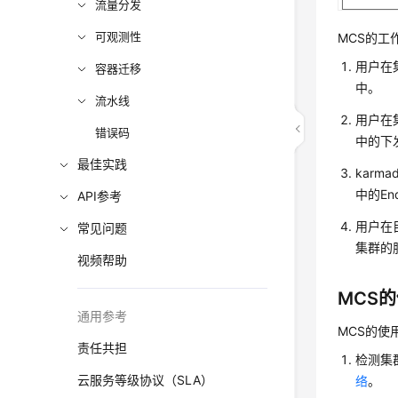
流量分发
可观测性
MCS的工
用户在集
容器迁移
中。
流水线
用户在
错误码
中的下发
最佳实践
karm
中的En
API参考
用户在目
常见问题
集群的
视频帮助
MCS
通用参考
MCS的使
责任共担
检测集
云服务等级协议（SLA）
络
。