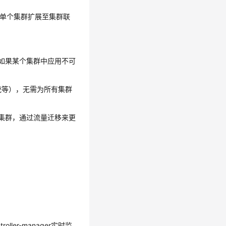
e的边界从单个集群扩展至集群联
此如果某个集群中应用不可
统等），无需为所有集群
同集群，通过流量迁移来更
oller-manager实时监