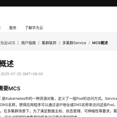
者
服务
了解华为云
为云UCS
/
用户指南
/
集群联邦
/
多集群Service
/
MCS概述
S概述
：
2025-07-25 GMT+08:00
需要MCS
是Kubernetes中的一种资源对象，定义了一组Pod的访问方式。Servi
和DNS名称，使得应用程序可以通过该IP地址或DNS名称来访问这些Po
od。在多集群场景下，为了满足数据主权、状态管理、可伸缩性等要求，