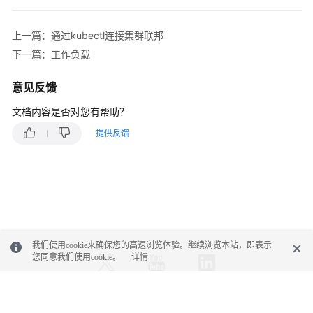
多
集
上一篇：通过kubectl连接集群联邦
群
下一篇：工作负载
Ingress
意见反馈
多
集
文档内容是否对您有帮助？
群
提供反馈
Service
域
名
访
问
我们使用cookie来确保您的高速浏览体验。继续浏览本站，即表示
容
您同意我们使用cookie。
详情
器
存
储