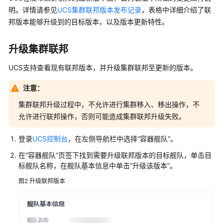
群
明。详情请参见
UCS集群联邦版本发布记录
，表格中详细介绍了联
邦版本能够升级到的目标版本，以及版本更新特性。
容
器
舰
升级集群联邦
队
UCS支持查看现有联邦版本，并升级集群联邦至更新的版本。
集
注意：
群
联
集群联邦升级过程中，不允许进行集群移入、移出操作，不
邦
允许进行联邦操作，否则可能造成集群联邦升级失败。
集
登录
UCS控制台
，在左侧导航栏中选择
“容器舰队”
。
群
在
“容器舰队”
页签下找到需要升级联邦版本的目标舰队，单击目
联
标舰队名称，在舰队基本信息中单击“升级该版本”。
邦
概
图2
升级联邦版本
述
开