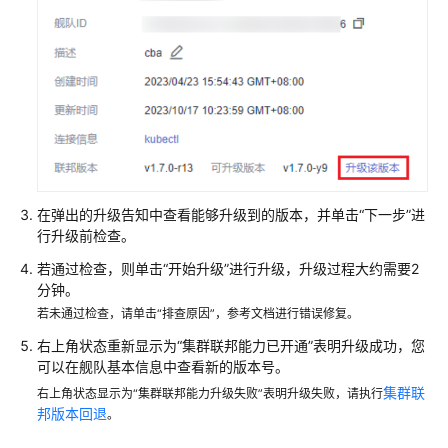
通
集
群
联
邦
通
过
kubectl
连
在弹出的升级告知中查看能够升级到的版本，并单击“下一步”进
接
行升级前检查。
集
群
若通过检查，则单击“开始升级”进行升级，升级过程大约需要2
联
分钟。
邦
若未通过检查，请单击“排查原因”，参考文档进行错误修复。
右上角状态重新显示为“集群联邦能力已开通”表明升级成功，您
升
可以在舰队基本信息中查看新的版本号。
级
集群联
右上角状态显示为“集群联邦能力升级失败”表明升级失败，请执行
集
邦版本回退
。
群
联