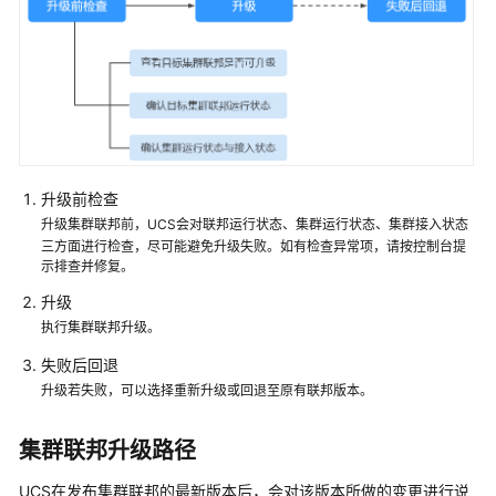
介
绍
计
费
说
明
升级前检查
快
速
升级集群联邦前，UCS会对联邦运行状态、集群运行状态、集群接入状态
三方面进行检查，尽可能避免升级失败。如有检查异常项，请按控制台提
入
示排查并修复。
门
升级
用
执行集群联邦升级。
户
失败后回退
指
升级若失败，可以选择重新升级或回退至原有联邦版本。
南
集群联邦升级路径
UCS
集
UCS在发布集群联邦的最新版本后，会对该版本所做的变更进行说