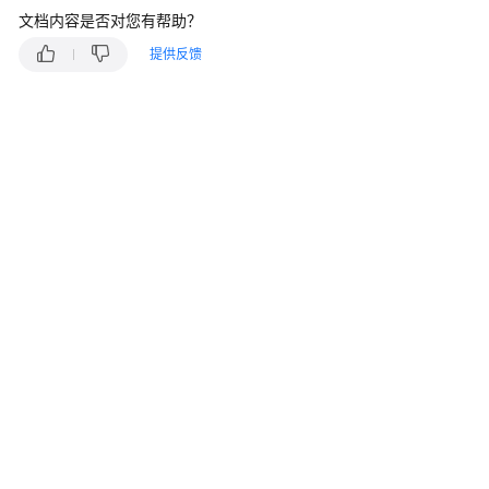
介
文档内容是否对您有帮助？
绍
提供反馈
计
费
说
明
快
速
入
门
用
户
指
南
购
买