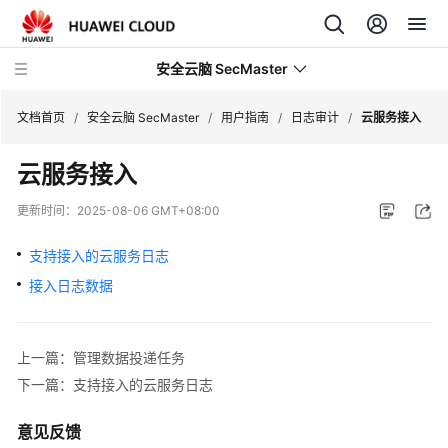
安全云脑 SecMaster
文档首页
/
安全云脑 SecMaster
/
用户指南
/
日志审计
/
云服务接入
云服务接入
最
新
更新时间：
2025-08-06 GMT+08:00
动
态
支持接入的云服务日志
接入日志数据
技
术
画
上一篇：管理数据投递任务
册
下一篇：支持接入的云服务日志
产
品
意见反馈