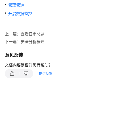
介
管理管道
绍
开启数据监控
计
费
说
上一篇：查看日审总览
明
下一篇：安全分析概述
快
意见反馈
速
入
文档内容是否对您有帮助？
门
提供反馈
用
户
指
南
购
买