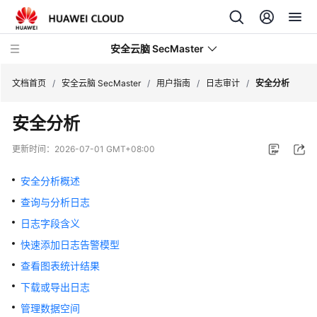
安全云脑 SecMaster
文档首页
/
安全云脑 SecMaster
/
用户指南
/
日志审计
/
安全分析
安全分析
最
新
更新时间：
2026-07-01 GMT+08:00
动
态
安全分析概述
查询与分析日志
技
术
日志字段含义
画
快速添加日志告警模型
册
查看图表统计结果
产
下载或导出日志
品
管理数据空间