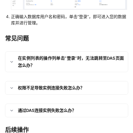
使
用
RDS
正确输入数据库用户名和密码，单击
“登录”
，即可进入您的数据
的
库并进行管理。
权
限
常见问题
连
接
在实例列表的操作列单击“登录”时，无法跳转至DAS页面
实
怎么办？
例
连
权限不足导致实例连接失败怎么办？
接
RDS
for
SQL
通过DAS连接实例失败怎么办？
Server
实
例
后续操作