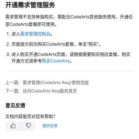
入
开通需求管理服务
门
需求管理不支持单独购买，需配合CodeArts其他服务使用，开通任
用
意CodeArts套餐即可使用。
户
进入
需求管理控制台
。
指
南
页面提示前往购买CodeArts套餐，单击“购买”。
进入购买开通CodeArts页面，请根据需要购买相应套餐，购买
需
开通方式请参考
购买CodeArts
。
求
管
理
上一篇：需求管理(CodeArts Req)使用流程
(CodeArts
Req)
下一篇：访问CodeArts Req服务首页
使
用
意见反馈
流
文档内容是否对您有帮助？
程
提供反馈
购
买