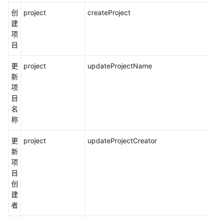
参
创
project
createProject
考
建
项
常
目
见
问
更
project
updateProjectName
题
新
项
视
目
频
名
帮
称
助
更
project
updateProjectCreator
更
新
多
项
文
目
档
创
建
者
通