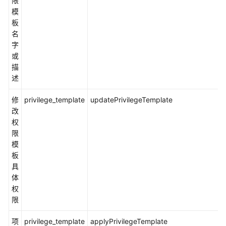
限
并
模
使
板
用
名
CodeArts
字
Req
或
描
述
访
问
修
privilege_template
updatePrivilegeTemplate
CodeArts
改
Req
权
服
限
务
模
首
板
页
具
体
管
权
理
限
项
目
项
privilege_template
applyPrivilegeTemplate
群