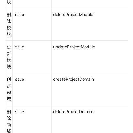
块
删
issue
deleteProjectModule
除
模
块
更
issue
updateProjectModule
新
模
块
创
issue
createProjectDomain
建
领
域
删
issue
deleteProjectDomain
除
领
域