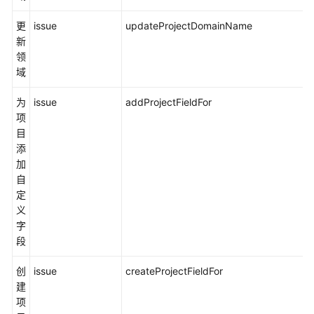
更
issue
updateProjectDomainName
新
领
域
为
issue
addProjectFieldFor
项
目
添
加
自
定
义
字
段
创
issue
createProjectFieldFor
建
项