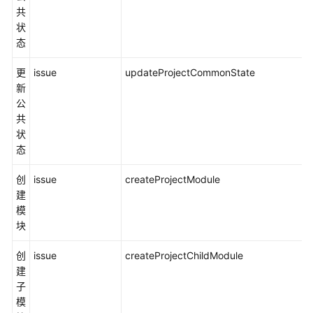
共
状
态
更
issue
updateProjectCommonState
新
公
共
状
态
创
issue
createProjectModule
建
模
块
创
issue
createProjectChildModule
建
子
模