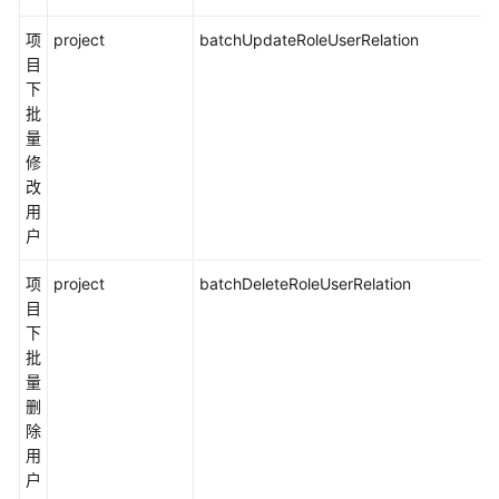
项
目
项
project
batchUpdateRoleUserRelation
需
目
求
下
批
查
量
看
修
审
改
计
用
日
户
志
（可
项
project
batchDeleteRoleUserRelation
选）
目
下
批
最
量
佳
删
实
除
践
用
户
API