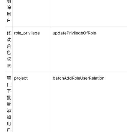
删
系
除
统
用
设
户
备
类
修
role_privilege
updatePrivilegeOfRole
型
改
项
角
目
色
需
权
求
限
管
项
project
batchAddRoleUserRelation
理
目
IPD
下
独
批
立
量
软
添
件
加
类
用
型
户