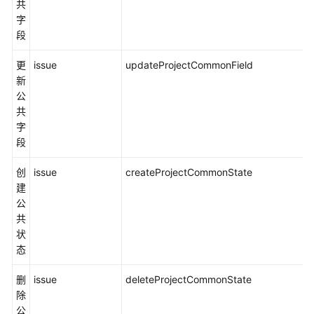
共
字
段
更
issue
updateProjectCommonField
新
公
共
字
段
创
issue
createProjectCommonState
建
公
共
状
态
删
issue
deleteProjectCommonState
除
公