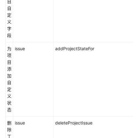
目
自
定
义
字
段
为
issue
addProjectStateFor
项
目
添
加
自
定
义
状
态
删
issue
deleteProjectIssue
除
工