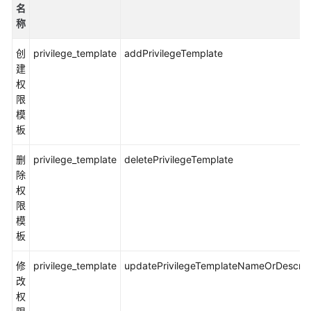
入
名
门
称
用
创
privilege_template
addPrivilegeTemplate
户
建
指
权
南
限
模
需
板
求
管
删
privilege_template
deletePrivilegeTemplate
理
除
(CodeArts
权
Req)
限
使
模
用
板
流
程
修
privilege_template
updatePrivilegeTemplateNameOrDescrip
改
购
权
买