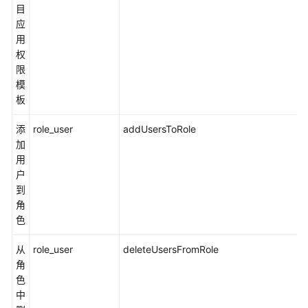
目
应
创
用
建
权
CodeArts
限
项
模
目
板
管
添
role_user
addUsersToRole
理
加
Scrum
用
类
户
型
到
项
角
目
色
需
求
从
role_user
deleteUsersFromRole
角
管
色
理
中
IPD