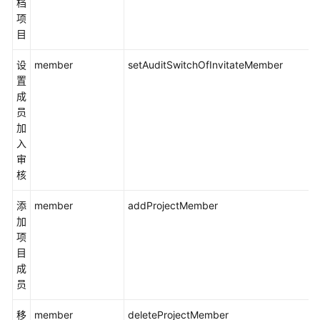
档
资
项
源
目
支
设
member
setAuditSwitchOfInvitateMember
持
置
区
成
域
员
加
入
系
审
统
核
权
限
添
member
addProjectMember
加
项
目
成
员
移
member
deleteProjectMember