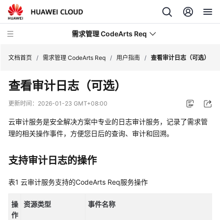
需求管理 CodeArts Req
文档首页
/
需求管理 CodeArts Req
/
用户指南
/
查看审计日志（可选）
查看审计日志（可选）
最
新
更新时间：
2026-01-23 GMT+08:00
动
态
云审计服务是安全解决方案中专业的日志审计服务，记录了需求管
理的相关操作事件，方便您日后的查询、审计和回溯。
产
品
支持审计日志的操作
介
绍
表1
云审计服务支持的CodeArts Req服务操作
快
操
资源类型
事件名称
速
作