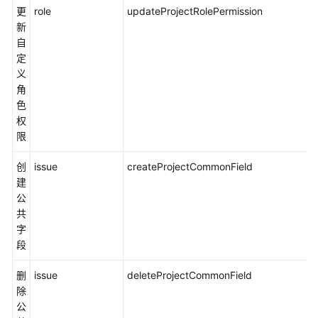
更
role
updateProjectRolePermission
新
自
定
义
角
色
权
限
创
issue
createProjectCommonField
建
公
共
字
段
删
issue
deleteProjectCommonField
除
公