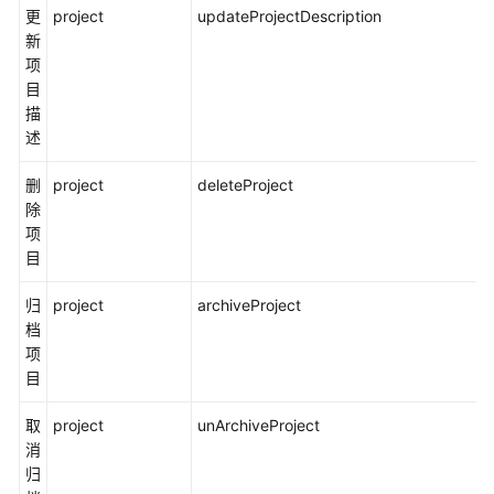
用
更
project
updateProjectDescription
参
新
考
项
目
责
描
任
述
共
担
删
project
deleteProject
除
云
项
服
目
务
等
归
project
archiveProject
级
档
协
项
议
目
（SLA）
取
project
unArchiveProject
白
消
皮
归
书