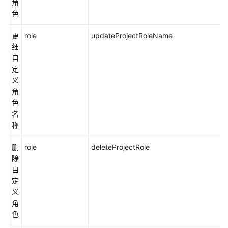
角
色
更
role
updateProjectRoleName
细
自
定
义
角
色
名
称
删
role
deleteProjectRole
除
自
定
义
角
色