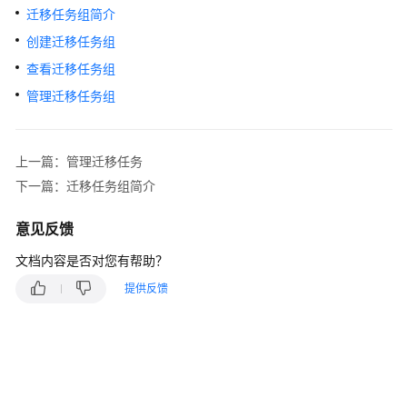
入
迁移任务组简介
门
创建迁移任务组
用
查看迁移任务组
户
管理迁移任务组
指
南
上一篇：管理迁移任务
权
限
下一篇：迁移任务组简介
管
理
意见反馈
文档内容是否对您有帮助？
迁
移
提供反馈
任
务
迁
移