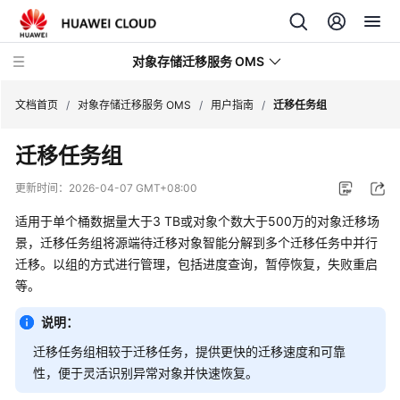
对象存储迁移服务 OMS
文档首页
/
对象存储迁移服务 OMS
/
用户指南
/
迁移任务组
迁移任务组
最
新
更新时间：
2026-04-07 GMT+08:00
动
态
适用于单个桶数据量大于3 TB或对象个数大于500万的对象迁移场
景，迁移任务组将源端待迁移对象智能分解到多个迁移任务中并行
产
迁移。以组的方式进行管理，包括进度查询，暂停恢复，失败重启
品
等。
介
绍
说明：
迁移任务组相较于迁移任务，提供更快的迁移速度和可靠
快
性，便于灵活识别异常对象并快速恢复。
速