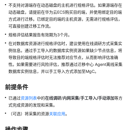
入
不支持对源端存在动态磁盘的主机进行规格评估。如果源端存在
门
动态磁盘，请提前在华为云ECS购买目的端，并使用绑定目的端
方式进行迁移。已绑定目的端的主机资源，无需进行规格评估，
用
可直接创建迁移工作流。
户
指
规格评估结果报告有效期为3个月。
南
在对数据库资源进行规格评估时，建议使用在线调研方式采集实
例信息。通过手工导入的数据库实例资源如果缺少节点信息，将
总
导致目的端规格评估时无法推荐对应节点，从而影响评估准确
览
性。如果需要进行风险评估，推荐通过迁移中心 Agent离线采集
数据库实例信息，并以手工导入方式添加至MgC。
权
限
管
前提条件
理
已通过
资源列表
中的
在线调研
/
内网采集
/
手工导入/手动添加
等方
式完成资源的发现和采集。
配
置
（可选）将采集的资源
关联应用
。
管
理
操作步骤