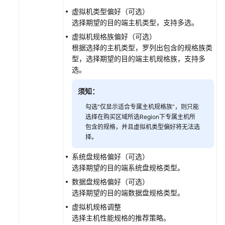
虚拟机类型偏好（可选）
工
选择期望的目的端主机类型，支持多选。
具
虚拟机规格族偏好（可选）
中
根据选择的主机类型，罗列出包含的规格族类
心
型，选择期望的目的端主机规格族，支持多
选。
任
务
须知：
中
勾选“仅显示适合专属主机规格族”，则只能
心
选择在购买区域所选Region下专属主机所
包含的规格，并且虚拟机类型偏好将无法选
迁
择。
移
集
系统盘规格偏好（可选）
群
选择期望的目的端系统盘规格类型。
管
数据盘规格偏好（可选）
理
选择期望的目的端数据盘规格类型。
虚拟机规格调整
伙
选择主机性能规格的推荐策略。
伴