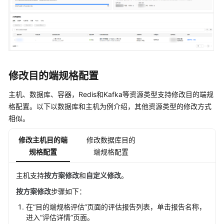
实
践
常
见
问
题
修改目的端规格配置
主机、数据库、容器，Redis和Kafka等资源类型支持修改目的端规
通
格配置。以下以数据库和主机为例介绍，其他资源类型的修改方式
用
相似。
参
考
修改主机目的端
修改数据库目的
规格配置
端规格配置
责
任
主机支持
按方案修改
和
自定义修改
。
共
担
按方案修改
步骤如下：
在
“目的端规格评估”
页面的评估报告列表，单击报告名称，
云
进入
“评估详情”
页面。