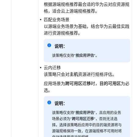
根据源端规格推荐最合适的华为云对应资源规
移
格，适合云上源端规格推荐。
评
估
匹配业务场景
以源端业务场景为基础，结合华为云最佳实践
进行资源规格推荐。
大
数
说明：
据
迁
该策略仅支持“
按应用评估
”。
移
评
云内迁移
估
该策略只会对
主机
资源进行规格评估。
应用场景为
跨可用区迁移
时，
目的可用区
为必
主
选。
机
迁
说明：
移
该策略仅支持“
按应用评估
”，且应用的业务
场景必须为“
跨可用区迁移
”，否则无法选
存
择。选择该策略后应用中的目的端资源将与
储
源端规格保持一致，在源端规格不可用时将
迁