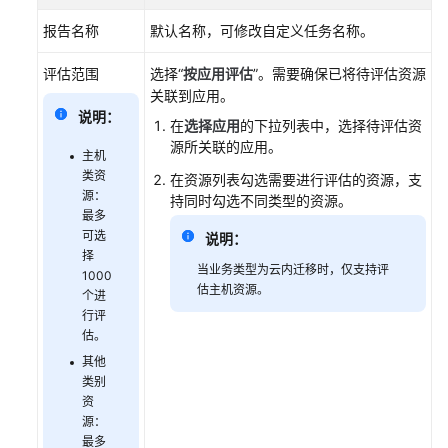
旅
报告名称
默认名称，可修改自定义任务名称。
程
评估范围
选择“
按应用评估
”。需要确保已将待评估资源
TCO
关联到应用。
分
说明：
在
选择应用
的下拉列表中，选择待评估资
析
源所关联的应用。
主机
类资
资
在资源列表勾选需要进行评估的资源，支
源：
持同时勾选不同类型的资源。
源
最多
调
可选
说明：
研
择
当业务类型为云内迁移时，仅支持评
1000
估主机资源。
资
个进
源
行评
清
估。
单
其他
类别
资
上
源：
云
最多
评