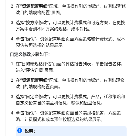
服
在
“资源配置明细”
区域，单击操作列的
“修改”
，右侧出现
“修
务
改目的端规格配置”
页面。
等
级
选择“按方案修改”，可以更换计费模式和可选方案，在更换
协
方案中看到不同方案的规格，成本对比。
议
单击“确认”，资源配置明细页面方案策略和计费模式、成本
（SLA）
预估按照选择的结果展示。
自定义修改
步骤如下：
白
皮
在
“目的端规格评估”
页面的评估报告列表，单击报告名称，
书
进入
“评估详情”
页面。
资
在
“资源配置明细”
区域，单击操作列的
“修改”
，右侧出现修
源
改目的端规格配置页面。
支
选择“自定义修改”，可以更换计费模式，产品，迁移策略和
持
自定义设置目的端主机信息、镜像和磁盘信息。
区
单击“确认”，资源配置明细页面目的端规格配置、方案策
域
略、计费模式和成本预估按照选择的结果展示。
系
说明：
统