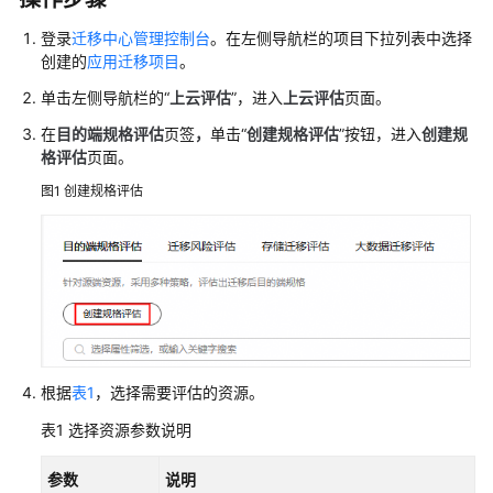
应
登录
迁移中心管理控制台
。在左侧导航栏的项目下拉列表中选择
用
创建的
应用迁移项目
。
迁
单击左侧导航栏的“
上云评估
”，进入
上云评估
页面。
移
项
在
目的端规格评估
页签
，
单击“
创建规格评估
”按钮，进入
创建规
目
格评估
页面。
图1
创建规格评估
应
用
迁
移
项
目
功
能
根据
表1
，选择需要评估的资源。
概
述
表1
选择资源参数说明
迁
参数
说明
移