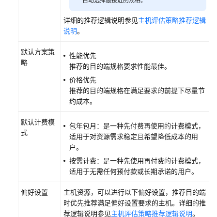
自动选择最接近的规格。
移
详细的推荐逻辑说明参见
主机评估策略推荐逻辑
迁
说明
。
移
默认方案策
计
性能优先
略
划
推荐的目的端规格要求性能最佳。
（即
价格优先
将
推荐的目的端规格在满足要求的前提下尽量节
下
约成本。
线）
默认计费模
包年包月：是一种先付费再使用的计费模式，
迁
式
适用于对资源需求稳定且希望降低成本的用
移
户。
工
作
按需计费：是一种先使用再付费的计费模式，
流
适用于无需任何预付款或长期承诺的用户。
（即
将
偏好设置
主机资源，可以进行以下偏好设置，推荐目的端
下
时优先推荐满足偏好设置要求的主机。详细的推
线）
荐逻辑说明参见
主机评估策略推荐逻辑说明
。