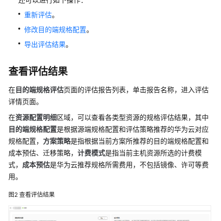
大
重新评估
。
数
据
修改目的端规格配置
。
迁
导出评估结果
。
移
项
查看评估结果
目
在
目的端规格评估
页面的评估报告列表，单击报告名称，进入评估
迁
详情页面。
移
中
在
资源配置明细
区域，可以查看各类型资源的规格评估结果，其中
心
目的端规格配置
是根据源端规格配置和评估策略推荐的华为云对应
Agent
规格配置，
方案策略
是指根据当前方案所推荐的目的端规格配置和
操
成本预估、迁移策略，
计费模式
是指当前主机资源所选的计费模
作
式，
成本预估
是华为云推荐规格所需费用，不包括镜像、许可等费
指
用。
南
图2
查看评估结果
最
佳