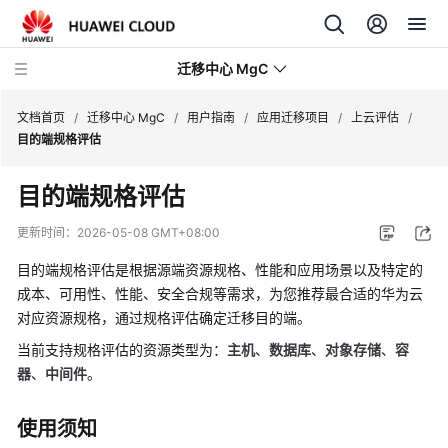
迁移中心 MgC
文档首页
/
迁移中心 MgC
/
用户指南
/
应用迁移项目
/
上云评估
/
目的端规格评估
最
目的端规格评估
新
动
更新时间：
2026-05-08 GMT+08:00
态
目的端规格评估是根据源端资源规格、性能和应用场景以及特定的
产
成本、可用性、性能、安全合规等需求，为您推荐最合适的华为云
品
对应资源规格，通过规格评估确定迁移目的端。
介
当前支持规格评估的资源类型为：
主机
、
数据库
、
对象存储
、
容
绍
器
、
中间件
。
快
使用须知
速