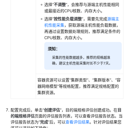
迁
选择“
不调整
”，会推荐与源端主机性能相同
移
或最接近的CPU核数、内存大小。
服
选择“
按性能负载调整
”，需要先完成
源端主
务
机性能采集
，获取源端主机性能负载数据，
专
再通过设置数据处理规则，推荐满足条件的
区
CPU核数、内存大小。
迁
须知：
移
采集的性能数据越多，推荐的规格越准
方
确，建议主机性能采集时长不少于7天。
案
配
置
容器资源可以设置“集群类型”、“集群版本”、“容
器网络模型”等规格配置，推荐满足规格配置的
集群资源。
迁
移
工
配置完成后，单击“
创建评估
”，目的端规格评估创建成功。在
目
作
的端规格评估
页面的评估报告列表，可以查看评估报告状态。当
流
评估报告状态为“
完成
”后，可以
查看评估结果
。针对评估结果您
还可以进行如下操作：