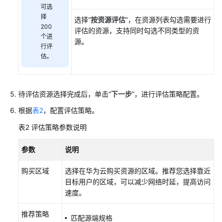
可选
估
择
选择“
按资源评估
”，在资源列表勾选需要进行
200
评估的资源，支持同时勾选不同类型的资
目
个进
源。
的
行评
端
估。
规
格
评
待评估资源选择完成后，单击“
下一步
”，进行评估策略配置。
估
根据
表2
，配置评估策略。
迁
表2
评估策略参数说明
移
风
参数
说明
险
评
购买区域
选择在华为云购买资源的区域。推荐您选择靠近
估
目标用户的区域，可以减少网络时延，提高访问
速度。
存
储
推荐策略
匹配源端规格
迁