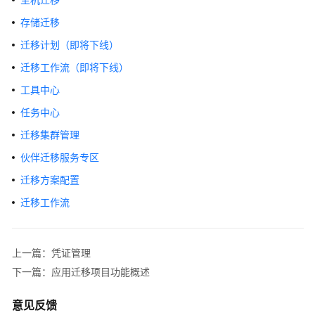
入
门
存储迁移
迁移计划（即将下线）
用
户
迁移工作流（即将下线）
指
工具中心
南
任务中心
总
迁移集群管理
览
伙伴迁移服务专区
权
迁移方案配置
限
迁移工作流
管
理
上一篇：凭证管理
配
置
下一篇：应用迁移项目功能概述
管
理
意见反馈