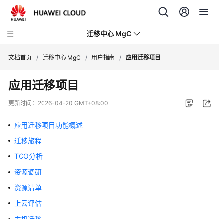
迁移中心 MgC
文档首页
/
迁移中心 MgC
/
用户指南
/
应用迁移项目
应用迁移项目
最
新
更新时间：
2026-04-20 GMT+08:00
动
态
应用迁移项目功能概述
迁移旅程
产
品
TCO分析
介
资源调研
绍
资源清单
快
上云评估
速
主机迁移