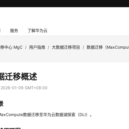
者
服务
了解华为云
移中心 MgC
/
用户指南
/
大数据迁移项目
/
数据迁移（MaxCompu
据迁移概述
：
2026-01-09 GMT+08:00
景
MaxCompute数据迁移至华为云数据湖探索（DLI）。