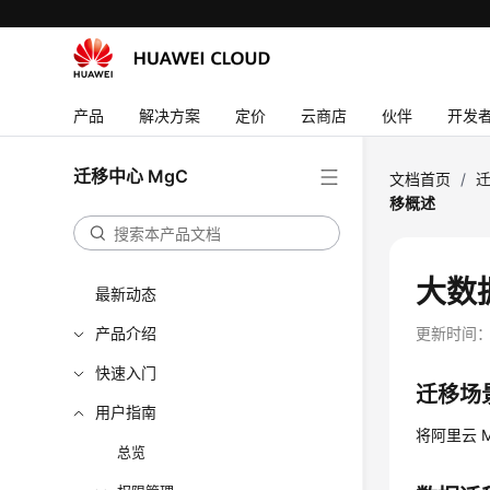
产品
解决方案
定价
云商店
伙伴
开发
迁移中心 MgC
文档首页
/
迁
移概述
大数
最新动态
产品介绍
更新时间
快速入门
迁移场
用户指南
将阿里云 
总览