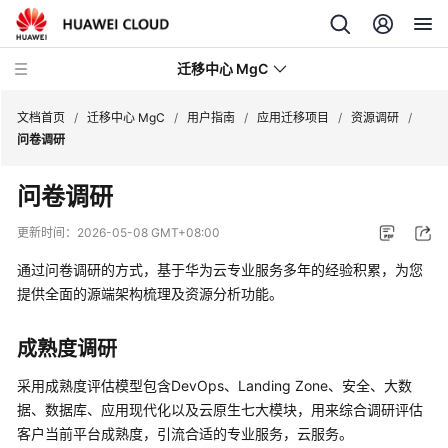
迁移中心 MgC
文档首页
/
迁移中心 MgC
/
用户指南
/
应用迁移项目
/
资源调研
/
问卷调研
最
问卷调研
新
动
更新时间：
2026-05-08 GMT+08:00
态
通过问卷调研的方式，基于华为云专业服务多年的经验积累，为您
产
提供全面的源端架构梳理及资源分析功能。
品
介
成熟度调研
绍
采用成熟度评估模型包含DevOps、Landing Zone、安全、大数
快
据、数据库、应用现代化以及云原生七大模块，用来综合调研评估
速
客户当前平台成熟度，引流合适的专业服务，云服务。