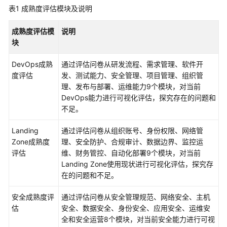
入
表1
成熟度评估模块及说明
门
成熟度评估模
说明
用
块
户
指
DevOps成熟
通过评估问卷从研发流程、需求管理、软件开
南
度评估
发、测试能力、安全管理、项目管理、组织管
理、发布与部署、运维能力9个模块，对当前
总
DevOps能力进行可视化评估，探究存在的问题和
览
不足。
权
Landing
通过评估问卷从组织账号、身份权限、网络管
限
Zone成熟度
理、安全防护、合规审计、数据边界、监控运
管
评估
维、财务管控、自动化部署9个模块，对当前
理
Landing Zone使用现状进行可视化评估，探究存
在的问题和不足。
配
置
安全成熟度评
通过评估问卷从安全管理规范、网络安全、主机
管
估
安全、数据安全、身份安全、应用安全、运维安
理
全和安全运营8个模块，对当前安全能力进行可视