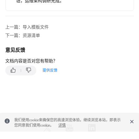
钮，运维架构调研完成。
导
入
模
板
上一篇：导入模板文件
文
下一篇：资源清单
件
意见反馈
问
卷
文档内容是否对您有帮助？
调
提供反馈
研
资
源
清
单
我们使用cookie来确保您的高速浏览体验。继续浏览本站，即表示
上
您同意我们使用cookie。
详情
云
评