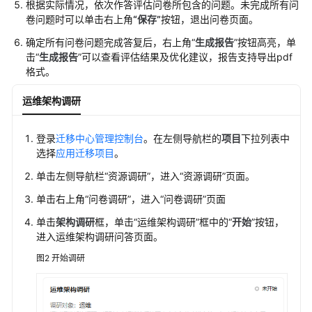
根据实际情况，依次作答评估问卷所包含的问题。未完成所有问
集
卷问题时可以单击右上角
“保存”
按钮，退出问卷页面。
确定所有问卷问题完成答复后，右上角“
生成报告
”按钮高亮，单
在
击“
生成报告
”可以查看评估结果及优化建议，报告支持导出pdf
线
格式。
调
研-
运维架构调研
SMS
主
机
登录
迁移中心管理控制台
。在左侧导航栏的
项目
下拉列表中
同
选择
应用迁移项目
。
步
单击左侧导航栏
“
资源调研
”
，进入
“
资源调研
”
页面。
单击右上角
“问卷调研”
，进入
“问卷调研”
页面
内
网
单击
架构调研
框，单击
“运维架构调研”
框中的“
开始
”按钮，
采
进入运维架构调研问答页面。
集
图2
开始调研
导
入
RVTools