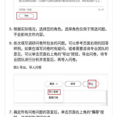
资
源
导
入
根据实际情况，选择您的角色。选择角色仅用于筛选问题，
云
不会影响文件内容。
资
依次填写调研问卷所包含的问题。可以参考页面右侧的回答
源
样例。如果在填写问卷时有疑问，或者需要咨询专业团队的
清
意见，可以单击页面右上角的“导出”按钮，导出问卷，待专
单
业团队进行分析并答复后，再导入问卷。
图3
导出、导入问卷
导
入
工
具
采
集
结
果
确定所有问卷问题的答复后，单击页面右上角的“
保存
”按