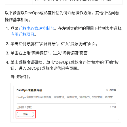
旅
程
以下步骤以DevOps成熟度评估为例介绍操作方法，其他评估问卷
操作基本相同。
TCO
登录
迁移中心管理控制台
。在左侧导航栏的
项目
下拉列表中选择
分
应用迁移项目
。
析
单击左侧导航栏
“
资源调研
”
，进入
“
资源调研
”
页面。
资
单击右上角
“问卷调研”
，进入
“问卷调研”
页面
源
单击
成熟度调研
框，单击
“DevOps成熟度评估”
框中的“
开始
”按
调
钮，进入DevOps成熟度评估问答页面。
研
图1
开始评估
在
线
调
研-
云
平
台
采