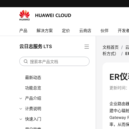
产品
解决方案
定价
云商店
伙伴
开发
云日志服务 LTS
文档首页
/
云
析方式）
/
E
ER
最新动态
功能总览
更新时间
产品介绍
企业路由器（E
计费说明
建中心辐射
Gatew
快速入门
率，从而