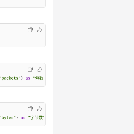
"packets"
) 
as
"包数"
, 
"resource_id"
as
"连接ID"
, 
"instanc
"bytes"
) 
as
"字节数"
, 
"resource_id"
as
"连接ID"
, 
"instanc