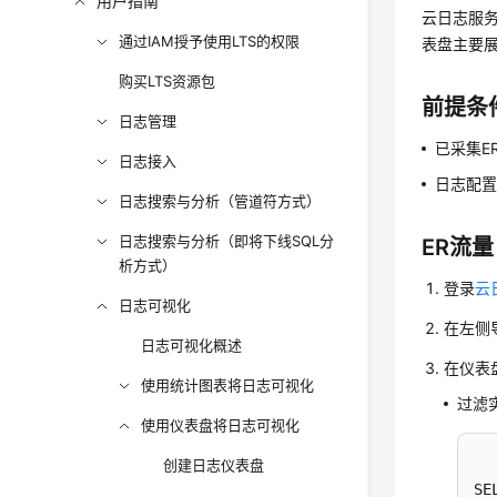
用户指南
云日志服务
通过IAM授予使用LTS的权限
表盘主要展
购买LTS资源包
前提条
日志管理
已采集E
日志接入
日志配
日志搜索与分析（管道符方式）
日志搜索与分析（即将下线SQL分
ER流
析方式）
登录
云
日志可视化
在左侧
日志可视化概述
在仪表
使用统计图表将日志可视化
过滤
使用仪表盘将日志可视化
创建日志仪表盘
SE