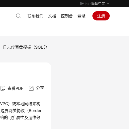
Intl-简体中文
联系我们
文档
控制台
登录
注册
/
日志仪表盘模板（SQL分
分享
查看PDF
oud, VPC）或本地网络来构
网关协议（Border
提升网络的可扩展性及运维效