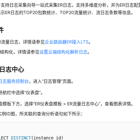
支持日志采集向导一站式采集ER日志，支持多维度分析，并为ER日志配
示ER日志的TOP20包数统计、TOP20流量统计、流日志条数等信息。
件
R流量日志，详情请参见
企业路由器ER接入LTS
。
置结构化，详情请参见
设置云端结构化解析日志
。
量日志中心
日志服务控制台
，进入“日志管理”页面。
导航栏中选择“仪表盘”。
盘模板下方，选择“ER仪表盘模板 > ER流量日志中心”，查看图表详情。
实例ID图，所关联的查询分析语句如下所示：
LECT 
DISTINCT
(instance_id)