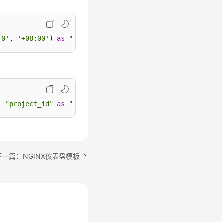
'0'
, 
'+08:00'
) 
as
"时间"
, count(*) 
as
"流日志条数"
 group 
b
, 
"project_id"
as
"项目ID"
, 
"srcaddr"
as
"源IP"
, 
"dstaddr
下一篇：NGINX仪表盘模板