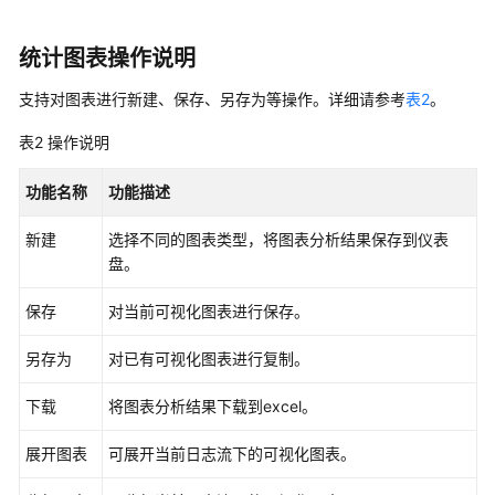
日
统计图表操作说明
志
接
支持对图表进行新建、保存、另存为等操作。详细请参考
表2
。
入
表2
操作说明
日
功能名称
功能描述
志
搜
新建
选择不同的图表类型，将图表分析结果保存到仪表
索
盘。
与
分
保存
对当前可视化图表进行保存。
析
（管
另存为
对已有可视化图表进行复制。
道
符
下载
将图表分析结果下载到excel。
方
式）
展开图表
可展开当前日志流下的可视化图表。
日