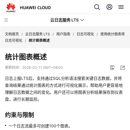
云日志服务 LTS
文档首页
/
云日志服务 LTS
/
用户指南
/
日志可视化
/
使用统计图表将
日志可视化
/
统计图表概述
最
统计图表概述
新
动
更新时间：
2026-02-11 GMT+08:00
态
日志上报LTS后，支持通过SQL分析语法搜索关键日志数据，并将
功
查询结果通过统计图表的方式进行可视化展示，帮助用户更容易地
能
理解日志数据之间的变化。用户还可以将图表分析结果保存到仪表
总
盘，进行长期监控。
览
约束与限制
产
品
一个日志流最多可创建100个图表。