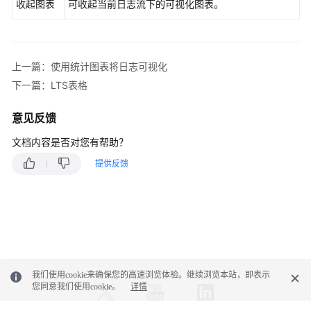
收起图表
可收起当前日志流下的可视化图表。
志
搜
索
与
上一篇：使用统计图表将日志可视化
分
下一篇：LTS表格
析
（即
意见反馈
将
下
文档内容是否对您有帮助？
线
提供反馈
SQL
分
析
方
式）
日
志
我们使用cookie来确保您的高速浏览体验。继续浏览本站，即表示
您同意我们使用cookie。
详情
可
视