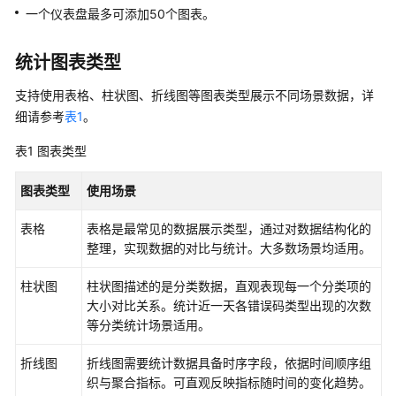
介
一个仪表盘最多可添加50个图表。
绍
统计图表类型
计
费
支持使用表格、柱状图、折线图等图表类型展示不同场景数据，详
说
细请参考
表1
。
明
表1
图表类型
快
速
图表类型
使用场景
入
门
表格
表格是最常见的数据展示类型，通过对数据结构化的
整理，实现数据的对比与统计。大多数场景均适用。
用
户
柱状图
柱状图描述的是分类数据，直观表现每一个分类项的
指
大小对比关系。统计近一天各错误码类型出现的次数
南
等分类统计场景适用。
通
折线图
折线图需要统计数据具备时序字段，依据时间顺序组
过
织与聚合指标。可直观反映指标随时间的变化趋势。