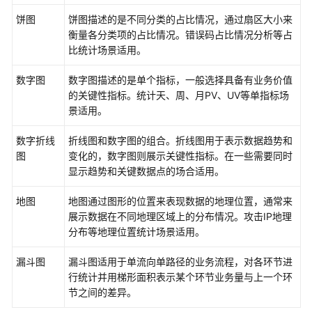
IAM
授
饼图
饼图描述的是不同分类的占比情况，通过扇区大小来
予
衡量各分类项的占比情况。错误码占比情况分析等占
使
比统计场景适用。
用
LTS
数字图
数字图描述的是单个指标，一般选择具备有业务价值
的
的关键性指标。统计天、周、月PV、UV等单指标场
权
景适用。
限
数字折线
折线图和数字图的组合。折线图用于表示数据趋势和
图
购
变化的，数字图则展示关键性指标。在一些需要同时
买
显示趋势和关键数据点的场合适用。
LTS
地图
地图通过图形的位置来表现数据的地理位置，通常来
资
展示数据在不同地理区域上的分布情况。攻击IP地理
源
分布等地理位置统计场景适用。
包
漏斗图
漏斗图适用于单流向单路径的业务流程，对各环节进
日
行统计并用梯形面积表示某个环节业务量与上一个环
志
节之间的差异。
管
理