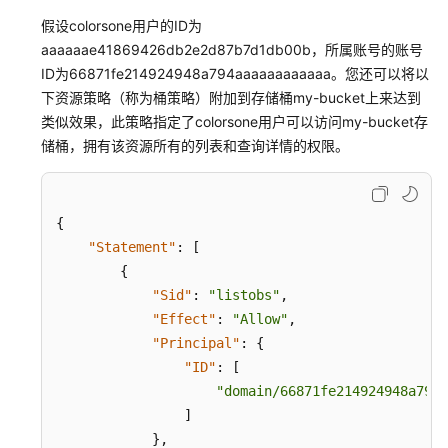
限
}
假设colorsone用户的ID为
]
aaaaaae41869426db2e2d87b7d1db00b，所属账号的账号
}
ID为66871fe214924948a794aaaaaaaaaaaa。您还可以将以
下资源策略（称为桶策略）附加到存储桶my-bucket上来达到
类似效果，此策略指定了colorsone用户可以访问my-bucket存
储桶，拥有该资源所有的列表和查询详情的权限。
{
"Statement"
:
[
{
"Sid"
:
"listobs"
,
"Effect"
:
"Allow"
,
"Principal"
:
{
"ID"
:
[
"domain/66871fe214924948a794a
]
}
,