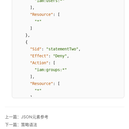
"iam:users:*"
]
,
"Resource"
:
[
"*"
]
}
,
{
"Sid"
:
"statementTwo"
,
"Effect"
:
"Deny"
,
"Action"
:
[
"iam:groups:*"
]
,
"Resource"
:
[
"*"
]
}
,
{
上一篇：JSON元素参考
"Sid"
:
"statementThree"
,
下一篇：策略语法
"Effect"
:
"Allow"
,