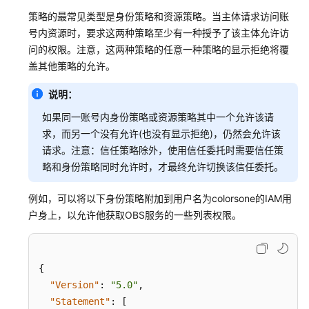
务
策略的最常见类型是身份策略和资源策略。当主体请求访问账
授
号内资源时，要求这两种策略至少有一种授予了该主体允许访
权
问的权限。注意，这两种策略的任意一种策略的显示拒绝将覆
参
盖其他策略的允许。
考
说明：
通
如果同一账号内身份策略或资源策略其中一个允许该请
用
求，而另一个没有允许(也没有显示拒绝)，仍然会允许该
参
请求。注意：信任策略除外，使用信任委托时需要信任策
考
略和身份策略同时允许时，才最终允许切换该信任委托。
责
例如，可以将以下身份策略附加到用户名为colorsone的IAM用
任
户身上，以允许他获取OBS服务的一些列表权限。
共
担
{
云
服
"Version"
:
"5.0"
,
务
"Statement"
:
[