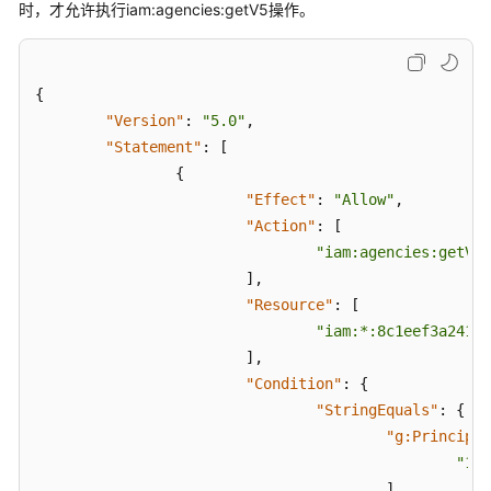
云
时，才允许执行iam:agencies:getV5操作。
资
源
{
支
"Version"
:
"5.0"
,
持
"Statement"
:
[
身
{
份
"Effect"
:
"Allow"
,
策
略
"Action"
:
[
与
"iam:agencies:getV5"
信
]
,
任
"Resource"
:
[
委
"iam:*:8c1eef3a24194
托
]
,
的
"Condition"
:
{
云
"StringEquals"
:
{
服
"g:Principal
务
"123
列
]
表