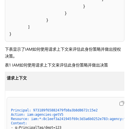
}
支
}
持
}
身
]
份
}
策
略
下表显示了IAM如何使用请求上下文来评估此身份策略并做出授权
的
决策。
区
域
表1
IAM如何使用请求上下文来评估此身份策略并做出决策
IAM
请求上下文
支
持
的
访
问
Principal: 973189f65882479fb8a3b8d8672c15e2
Action: iam:agencies:getV5
控
Resource: iam:*:8c1eef3a241945f69c3d3a6b0252e783:agency:te
制
Context:
策
- g:PrincipalTag/dept=123