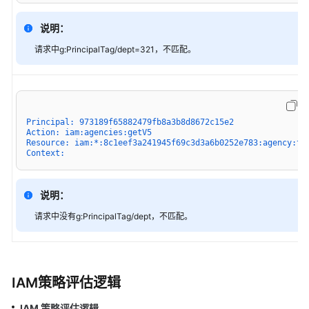
策
略
说明：
语
请求中g:PrincipalTag/dept=321，不匹配。
法
全
局
条
Principal: 973189f65882479fb8a3b8d8672c15e2
Action: iam:agencies:getV5
件
Resource: iam:*:8c1eef3a241945f69c3d3a6b0252e783:agency:te
键
Context:
操
说明：
作、
资
请求中没有g:PrincipalTag/dept，不匹配。
源
和
条
件
IAM策略评估逻辑
键
IAM 策略评估逻辑