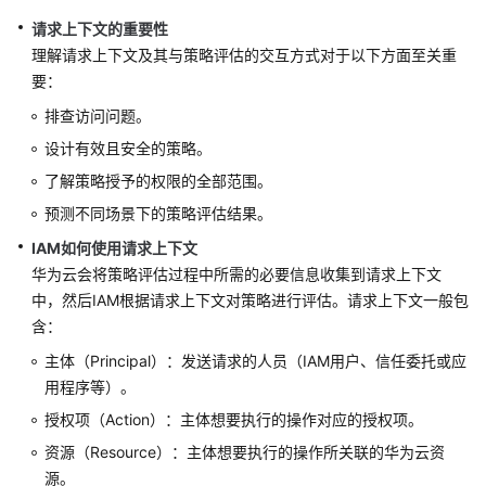
云
请求上下文的重要性
理解请求上下文及其与策略评估的交互方式对于以下方面至关重
身
要：
份
排查访问问题。
权
设计有效且安全的策略。
限
管
了解策略授予的权限的全部范围。
理
预测不同场景下的策略评估结果。
IAM如何使用请求上下文
账
华为云会将策略评估过程中所需的必要信息收集到请求上下文
号
中，然后IAM根据请求上下文对策略进行评估。请求上下文一般包
安
全
含：
设
主体（Principal）：发送请求的人员（IAM用户、信任委托或应
置
用程序等）。
授权项（Action）：主体想要执行的操作对应的授权项。
访
问
资源（Resource）：主体想要执行的操作所关联的华为云资
分
源。