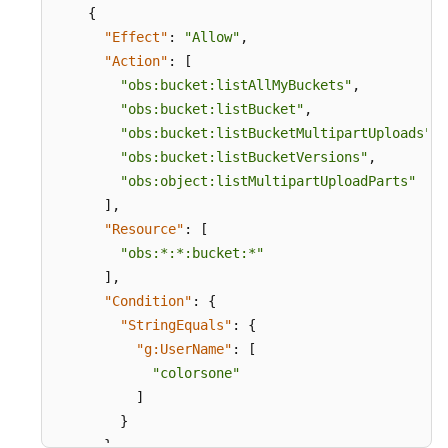
等
{
级
"Effect"
:
"Allow"
,
协
"Action"
:
[
议
"obs:bucket:listAllMyBuckets"
,
（SLA）
"obs:bucket:listBucket"
,
"obs:bucket:listBucketMultipartUploads"
,
白
"obs:bucket:listBucketVersions"
,
皮
"obs:object:listMultipartUploadParts"
书
]
,
资
"Resource"
:
[
源
"obs:*:*:bucket:*"
支
]
,
持
"Condition"
:
{
区
"StringEquals"
:
{
域
"g:UserName"
:
[
"colorsone"
系
]
统
}
权
}