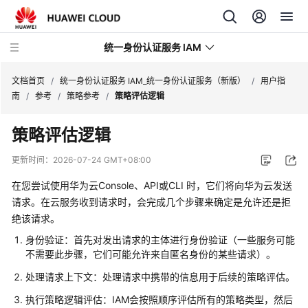
统一身份认证服务 IAM
文档首页
/
统一身份认证服务 IAM_统一身份认证服务（新版）
/
用户指
南
/
参考
/
策略参考
/
策略评估逻辑
策略评估逻辑
最
更新时间：
2026-07-24 GMT+08:00
新
在您尝试使用华为云Console、API或CLI 时，它们将向华为云发送
动
请求。在云服务收到请求时，会完成几个步骤来确定是允许还是拒
态
绝该请求。
产
身份验证：首先对发出请求的主体进行身份验证（一些服务可能
品
不需要此步骤，它们可能允许来自匿名身份的某些请求）。
介
处理请求上下文：处理请求中携带的信息用于后续的策略评估。
绍
执行策略逻辑评估：IAM会按照顺序评估所有的策略类型，然后