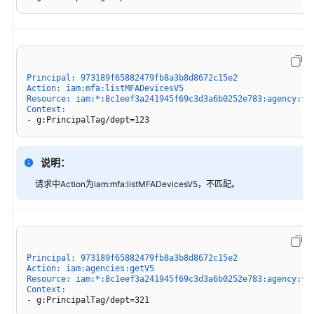
略
策
略
参
Principal: 973189f65882479fb8a3b8d8672c15e2
Action: iam:mfa:listMFADevicesV5
考
Resource: iam:*:8c1eef3a241945f69c3d3a6b0252e783:agency:te
Context:
- g:PrincipalTag/dept=123
JSON
元
素
说明：
参
请求中Action为iam:mfa:listMFADevicesV5，不匹配。
考
策
略
评
Principal: 973189f65882479fb8a3b8d8672c15e2
估
Action: iam:agencies:getV5
逻
Resource: iam:*:8c1eef3a241945f69c3d3a6b0252e783:agency:te
Context:
辑
- g:PrincipalTag/dept=321