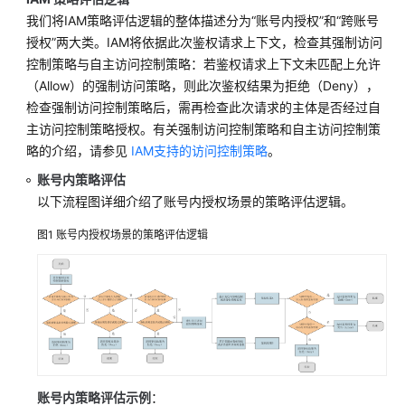
调
我们将IAM策略评估逻辑的整体描述分为“账号内授权”和“跨账号
整
授权”两大类。IAM将依据此次鉴权请求上下文，检查其强制访问
配
控制策略与自主访问控制策略：若鉴权请求上下文未匹配上允许
额
（Allow）的强制访问策略，则此次鉴权结果为拒绝（Deny），
检查强制访问控制策略后，需再检查此次请求的主体是否经过自
最
主访问控制策略授权。有关强制访问控制策略和自主访问控制策
佳
略的介绍，请参见
IAM支持的访问控制策略
。
实
践
账号内策略评估
以下流程图详细介绍了账号内授权场景的策略评估逻辑。
API
参
图1
账号内授权场景的策略评估逻辑
考
常
见
问
题
账号内策略评估示例
：
服