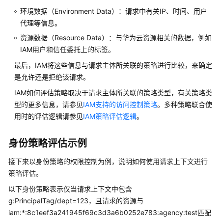
析
环境数据（Environment Data）：请求中有关IP、时间、用户
代理等信息。
查
看
资源数据（Resource Data）：与华为云资源相关的数据，例如
IAM
IAM用户和信任委托上的标签。
操
最后，IAM将这些信息与请求主体所关联的策略进行比较，来确定
作
是允许还是拒绝该请求。
记
录
IAM如何评估策略取决于请求主体所关联的策略类型，有关策略类
型的更多信息，请参见
IAM支持的访问控制策略
。多种策略联合使
参
用时的评估逻辑请参见
IAM策略评估逻辑
。
考
身份策略评估示例
使
用
接下来以身份策略的权限控制为例，说明如何使用请求上下文进行
URN
策略评估。
标
以下身份策略表示仅当请求上下文中包含
识
g:PrincipalTag/dept=123，且请求的资源与
华
为
iam:*:8c1eef3a241945f69c3d3a6b0252e783:agency:test匹配