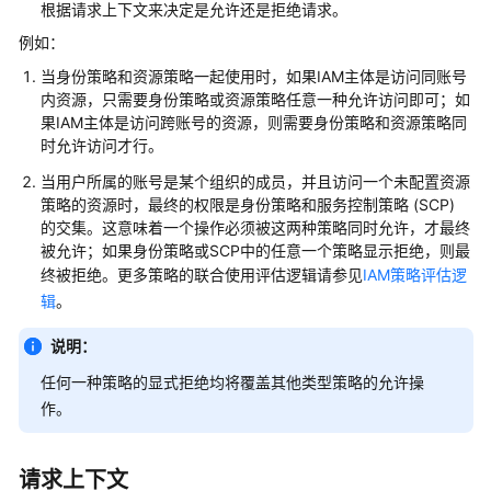
快
根据请求上下文来决定是允许还是拒绝请求。
速
例如：
入
当身份策略和资源策略一起使用时，如果IAM主体是访问同账号
门
内资源，只需要身份策略或资源策略任意一种允许访问即可；如
果IAM主体是访问跨账号的资源，则需要身份策略和资源策略同
用
时允许访问才行。
户
指
当用户所属的账号是某个组织的成员，并且访问一个未配置资源
南
策略的资源时，最终的权限是身份策略和服务控制策略 (SCP)
的交集。这意味着一个操作必须被这两种策略同时允许，才最终
被允许；如果身份策略或SCP中的任意一个策略显示拒绝，则最
使
终被拒绝。更多策略的联合使用评估逻辑请参见
IAM策略评估逻
用
辑
。
前
必
说明：
读
任何一种策略的显式拒绝均将覆盖其他类型策略的允许操
登
作。
录
华
为
请求上下文