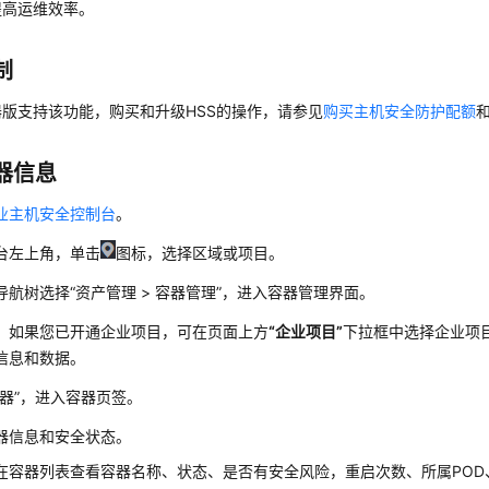
提高运维效率。
制
器版支持该功能，购买和升级HSS的操作，请参见
购买主机安全防护配额
器信息
业主机安全控制台
。
台左上角，单击
图标，选择区域或项目。
导航树选择
“
资产管理
>
容器管理
”
，进入容器管理界面。
）如果您已开通企业项目，可在页面上方
“企业项目”
下拉框中选择企业项
信息和数据。
器”
，进入容器页签。
器信息和安全状态。
在容器列表查看容器名称、状态、是否有安全风险，重启次数、所属POD