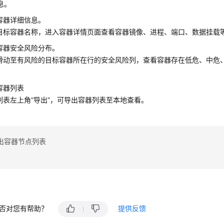
息。
容器详细信息。
目标容器名称，进入容器详情页面查看容器镜像、进程、端口、数据挂载
容器安全风险分布。
滑动至有风险的目标容器所在行的安全风险列，查看容器存在低危、中危
容器列表
列表左上角
“导出”
，可导出容器列表至本地查看。
出容器节点列表
否对您有帮助？
提供反馈