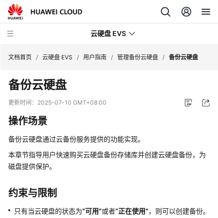
云硬盘 EVS
文档首页
/
云硬盘 EVS
/
用户指南
/
管理备份云硬盘
/
备份云硬盘
备份
云硬盘
最
新
更新时间：
2025-07-10 GMT+08:00
动
操作场景
态
备份云硬盘通过云备份服务提供的功能实现。
产
品
本章节指导用户快速购买云硬盘备份存储库并创建云硬盘备份，为
介
磁盘提供保护。
绍
约束与限制
快
速
只有当云硬盘的状态为
“可用”
或者
“正在使用”
，则可以创建备份。