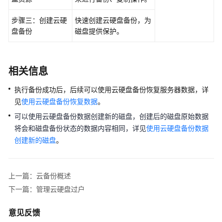
硬
步骤三：创建云硬
快速创建云硬盘备份，为
盘
盘备份
磁盘提供保护。
操
作
指
引
相关信息
购
执行备份成功后，后续可以使用云硬盘备份恢复服务器数据，详
买
见
使用云硬盘备份恢复数据
。
并
可以使用云硬盘备份数据创建新的磁盘，创建后的磁盘原始数据
使
将会和磁盘备份状态的数据内容相同，详见
使用云硬盘备份数据
用
创建新的磁盘
。
云
硬
盘
上一篇：云备份概述
扩
下一篇：管理云硬盘过户
容
云
意见反馈
硬