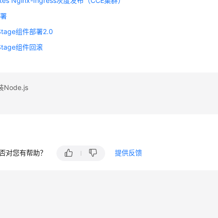
etes Nginx-Ingress灰度发布（CCE集群）
部署
eStage组件部署2.0
eStage组件回滚
ode.js
否对您有帮助？
提供反馈