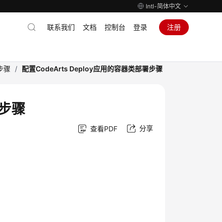
Intl-简体中文
联系我们
文档
控制台
登录
注册
署步骤
/
配置CodeArts Deploy应用的容器类部署步骤
署步骤
分享
查看PDF