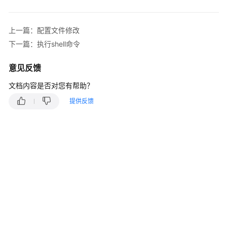
介
绍
上一篇：配置文件修改
快
下一篇：执行shell命令
速
入
意见反馈
门
文档内容是否对您有帮助？
用
提供反馈
户
指
南
部
署
服
务
CodeArts
Deploy
使
用