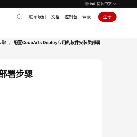
Intl-简体中文
联系我们
文档
控制台
登录
注册
署步骤
/
配置CodeArts Deploy应用的软件安装类部署
类部署步骤