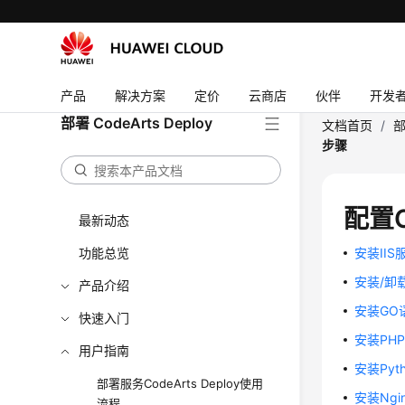
产品
解决方案
定价
云商店
伙伴
开发
部署 CodeArts Deploy
文档首页
/
部
步骤
配置C
最新动态
功能总览
安装IIS
安装/卸载
产品介绍
安装GO
快速入门
安装PH
用户指南
安装Pyth
部署服务CodeArts Deploy使用
安装Ngi
流程