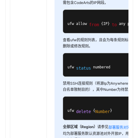
需包含CodeArts的IP网段。
配
置
ufw allow 
 {IP} 
 any port
from
to
CodeArts
Deploy
应
查看ufw的规则列表，且会为每条规则标注序
用
删除或修改规则。
不
同
角
ufw 
 numbered
status
色
的
禁用SSH连接规则（将源Ip为Anywhere的
管
白名单限制目的），其中Number为待禁用规
理
权
限
ufw 
 {
}
delete
Number
配
全部区域（Region）
请参见
，
置
部署服务对外IP
均为部署服务默认资源池对外开放IP，用于与
CodeArts