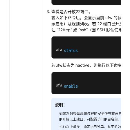
置
查看是否开放22端口。
CodeArts
输入如下命令后，会显示当前 ufw 的状态（如 “
Deploy
示启用）及规则列表。若 22 端口已开放，
应
注 “22/tcp” 或 “ssh”（因 SSH 默认使用 
用
的
参
ufw 
数
status
配
若ufw状态为inactive，则执行以下命令启动
置
CodeArts
Deploy
ufw 
enable
应
用
的
说明：
主
如果您对整体部署过程的安全性有较高的要求
机
IP开放以上端口，可配置访问IP白名单。
环
执行以下命令，添加ip白名单，其中IP为白名
境