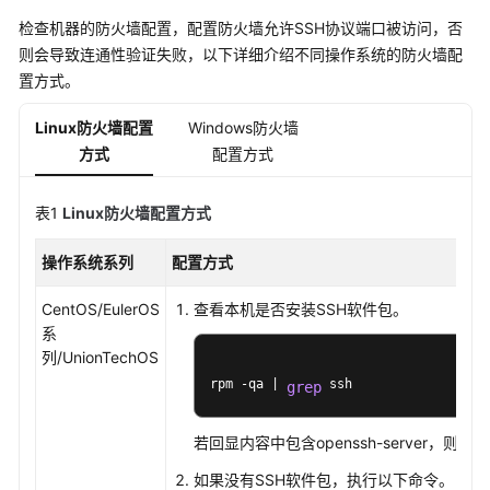
检查机器的防火墙配置，配置防火墙允许SSH协议端口被访问，否
向
则会导致连通性验证失败，以下详细介绍不同操作系统的防火墙配
主
置方式。
机
集
Linux防火墙配置
Windows防火墙
群
方式
配置方式
中
添
加
表1
Linux
防火墙配置方式
主
机
操作系统系列
配置方式
向
CentOS/EulerOS
查看本机是否安装SSH软件包。
主
系
机
列/UnionTechOS
集
rpm -qa | 
 ssh
grep
群
中
若回显内容中包含openssh-server，则
添
加
如果没有SSH软件包，执行以下命令。