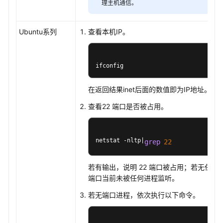
理主机通信。
Deploy
应
用
Ubuntu系列
查看本机IP。
的
消
息
ifconfig
通
知
在返回结果inet后面的数值即为IP地址。
部
查看22 端口是否被占用。
署
CodeArts
Deploy
netstat -nltp|
grep
22
应
用
若有输出，说明 22 端口被占用；若无任何输
并
端口当前未被任何进程监听。
查
看
若无端口进程，依次执行以下命令。
结
果