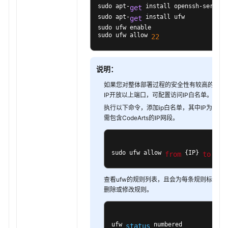
sudo apt-
 install openssh-server

get
查
sudo apt-
 install ufw

get
询
sudo ufw enable

sudo ufw allow 
审
22
计
日
说明：
志
（可
如果您对整体部署过程的安全性有较高的要求
选）
IP开放以上端口，可配置访问IP白名单。
执行以下命令，添加ip白名单，其中IP为白名
最
需包含CodeArts的IP网段。
佳
实
践
sudo ufw allow 
 {IP} 
 any
from
to
API
查看ufw的规则列表，且会为每条规则标注序
参
删除或修改规则。
考
常
ufw 
 numbered
status