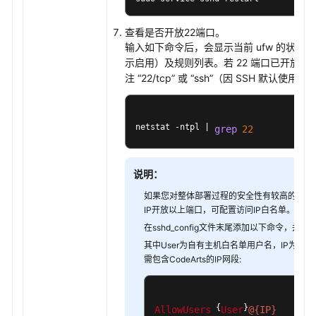
向
主
查看是否开放22端口。
机
输入如下命令后，会显示当前 ufw 的状态（如 “
集
示启用）及规则列表。若 22 端口已开放，
群
注 “22/tcp” 或 “ssh”（因 SSH 默认使用 
添
加
代
netstat -ntpl | 
理
grep
22
主
机
说明：
删
如果您对整体部署过程的安全性有较高的要求
除
IP开放以上端口，可配置访问IP白名单。
CodeArts
在sshd_config文件末尾添加以下命令，并保
Deploy
其中User为自有主机白名单用户名，IP为白名
主
需包含CodeArts的IP网段:
机
集
群
 {
}
AllowUsers
User
@{IP}