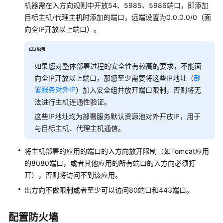
机器需在入方向规则中开放54、5985、5986端口，即添加
页
目标主机/代理主机时添加的端口，远端设置为0.0.0.0/0（面
向全IP开放以上端口）。
配
置
CodeArts
Deploy
如果您对整体部署过程的安全性有较高的要求，不能面
服
部
向全IP开放以上端口，那您至少需要将这些IP地址（
务
署服务对外IP
）加入安全组并放开端口限制，否则将无
的
法进行主机连通性验证。
主
这些IP地址均为部署服务默认资源池对外开放IP，用于
机
与目标主机、代理主机通信。
集
群
将主机部署的应用的端口的入方向放开限制（如Tomcat应用
的8080端口，或者其他应用的所有端口的入方向必须打
新
开），否则将访问不到该应用。
建
主
出方向不做限制或者至少可以访问80端口和443端口。
机
集
配置防火墙
群