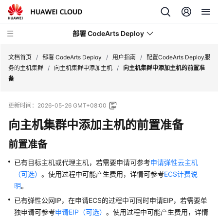
部署 CodeArts Deploy
文档首页
/
部署 CodeArts Deploy
/
用户指南
/
配置CodeArts Deploy服
务的主机集群
/
向主机集群中添加主机
/
向主机集群中添加主机的前置准
备
最
新
更新时间：
2026-05-26 GMT+08:00
动
态
向主机集群中添加主机的前置准备
功
前置准备
能
已有目标主机或代理主机，若需要申请可参考
申请弹性云主机
总
（可选）
。使用过程中可能产生费用，详情可参考
ECS计费说
览
明
。
产
已有弹性公网IP，在申请ECS的过程中可同时申请EIP，若需要单
品
独申请可参考
申请EIP（可选）
。使用过程中可能产生费用，详情