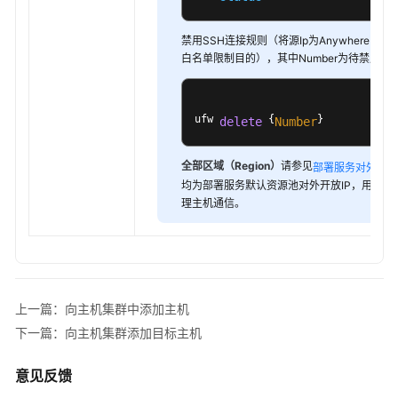
见
问
禁用SSH连接规则（将源Ip为Anywhere的
题
白名单限制目的），其中Number为待禁用规
视
频
ufw 
 {
}
帮
delete
Number
助
全部区域（Region）
请参见
，
部署服务对外IP
更
均为部署服务默认资源池对外开放IP，用于与
多
理主机通信。
文
档
通
上一篇：向主机集群中添加主机
用
下一篇：向主机集群添加目标主机
参
考
意见反馈
责