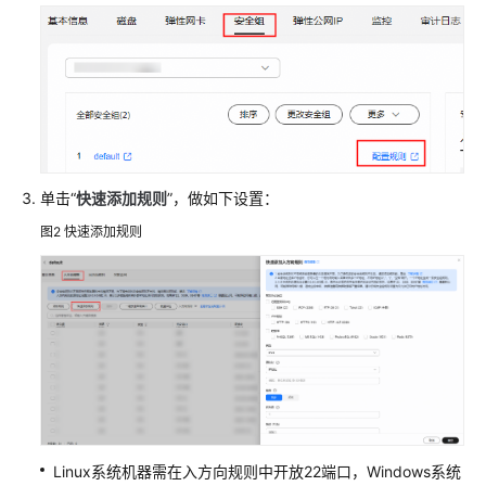
流
程
开
通
并
授
权
单击“
快速添加规则
”，做如下设置：
使
图2
快速添加规则
用
CodeArts
Deploy
访
问
CodeArts
Deploy
服
务
Linux系统机器需在入方向规则中开放22端口，Windows系统
首