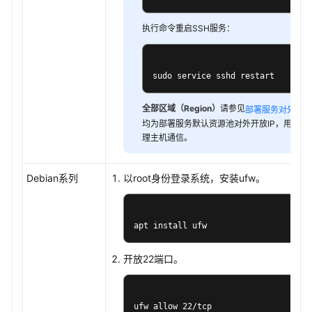
新
执行命令重启SSH服务：
建
CodeArts
Deploy
sudo service sshd restart
应
用
全部区域（Region）
请参见
，
部署服务对外IP
均为部署服务默认资源池对外开放IP，用于与
配
理主机通信。
置
CodeArts
Deploy
Debian系列
以root身份登录系统，安装ufw。
应
用
的
apt install ufw
部
署
开放22端口。
步
骤
ufw allow 22/tcp
配