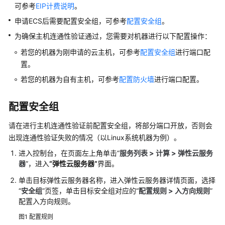
介
可参考
EIP计费说明
。
绍
申请ECS后需要配置安全组，可参考
配置安全组
。
快
为确保主机连通性验证通过，您需要对机器进行以下配置操作：
速
若您的机器为刚申请的云主机，可参考
配置安全组
进行端口配
入
置。
门
若您的机器为自有主机，可参考
配置防火墙
进行端口配置。
用
户
配置安全组
指
南
请在进行主机连通性验证前配置安全组，将部分端口开放，否则会
出现连通性验证失败的情况（以Linux系统机器为例）。
部
进入控制台，在页面左上角单击“
服务列表 > 计算 > 弹性云服务
署
器
”，进入
“弹性云服务器”
界面。
服
单击目标弹性云服务器名称，进入弹性云服务器详情页面，选择
务
“
安全组
”页签，单击目标安全组对应的“
配置规则 > 入方向规则
”
CodeArts
配置入方向规则。
Deploy
使
图1
配置规则
用