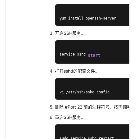
主
机
的
yum install openssh-server
前
置
开启SSH服务。
准
备
service sshd 
start
向
主
打开sshd的配置文件。
机
集
群
添
vi /etc/ssh/sshd_config
加
目
删除 #Port 22 前的注释符号，按需调整端
标
重启SSH服务。
主
机
sudo service sshd restart