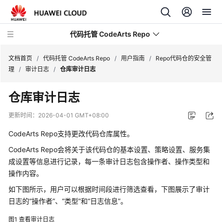
代码托管 CodeArts Repo
文档首页
/
代码托管 CodeArts Repo
/
用户指南
/
Repo代码仓的安全管
理
/
审计日志
/
仓库审计日志
最
仓库审计日志
新
动
更新时间：
2026-04-01 GMT+08:00
态
CodeArts Repo支持更改代码仓库属性。
服
CodeArts Repo会将关于该代码仓的基本设置、策略设置、服务集
务
成设置等信息进行记录，每一条审计日志包含操作者、操作类型和
公
操作内容。
告
如下图所示，用户可以根据时间段进行筛选查看，下图展示了审计
产
日志的
“操作者”
、
“类型”
和
“日志信息”
。
品
图1
查看审计日志