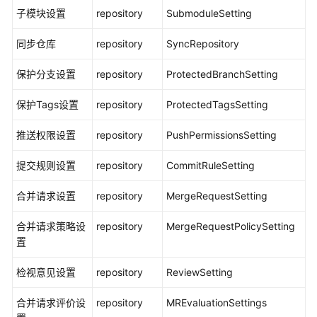
托
子模块设置
repository
SubmoduleSetting
管
(CodeArts
同步仓库
repository
SyncRepository
Repo)
使
保护分支设置
repository
ProtectedBranchSetting
用
流
保护Tags设置
repository
ProtectedTagsSetting
程
推送权限设置
repository
PushPermissionsSetting
管
理
提交规则设置
repository
CommitRuleSetting
CodeArts
资
合并请求设置
repository
MergeRequestSetting
源
池
合并请求策略设
repository
MergeRequestPolicySetting
置
购
买
检视意见设置
repository
ReviewSetting
CodeArts
合并请求评价设
repository
MREvaluationSettings
新