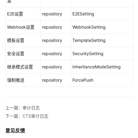
置
建
并
E2E设置
repository
E2ESetting
配
Webhook设置
repository
WebhookSetting
置
CodeArts
模板设置
repository
TemplateSetting
项
目
安全设置
repository
SecuritySetting
环
继承模式设置
repository
InheritanceModeSetting
境
和
强制推送
repository
ForcePush
个
人
配
置
上一篇：审计日志
下一篇：CTS审计日志
访
问
CodeArts
意见反馈
Repo