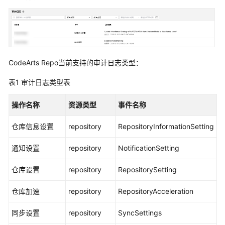
介
绍
计
费
说
CodeArts Repo当前支持的审计日志类型：
明
表1
审计日志类型表
快
速
操作名称
资源类型
事件名称
入
门
仓库信息设置
repository
RepositoryInformationSetting
用
通知设置
repository
NotificationSetting
户
指
仓库设置
repository
RepositorySetting
南
仓库加速
repository
RepositoryAcceleration
代
同步设置
repository
SyncSettings
码