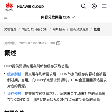
内容分发网络 CDN
文档首页
/
内容分发网络 CDN
/
用户指南
/
刷新预热资源
/
概述
更新时间：
2026-07-06 GMT+08:00
最
新
概述
动
态
CDN提供资源的缓存刷新和缓存预热功能。
服
缓存刷新
：提交缓存刷新请求后，CDN节点的缓存内容将会被强
务
制过期，当用户向CDN节点请求资源时，CDN会直接回源站请求
公
对应的资源。
告
缓存预热
：提交缓存预热请求后，源站将会主动将对应的资源缓
存到CDN节点，用户就能直接从CDN节点获取到最新的资源。
产
品