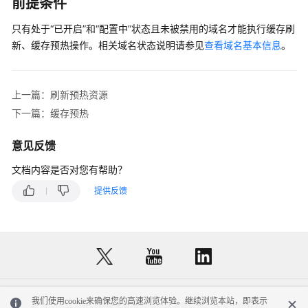
介
前提条件
绍
只有处于“已开启”和“配置中”状态且未被禁用的域名才能执行缓存刷
新、缓存预热操作。相关域名状态说明请参见
查看域名基本信息
。
计
费
说
明
上一篇：刷新预热资源
下一篇：缓存预热
快
速
意见反馈
入
文档内容是否对您有帮助？
门
提供反馈
用
户
指
南
创
建
我们使用cookie来确保您的高速浏览体验。继续浏览本站，即表示
© 2026, 华为云计算技术有限公司及其关联公司。保留一切权利。