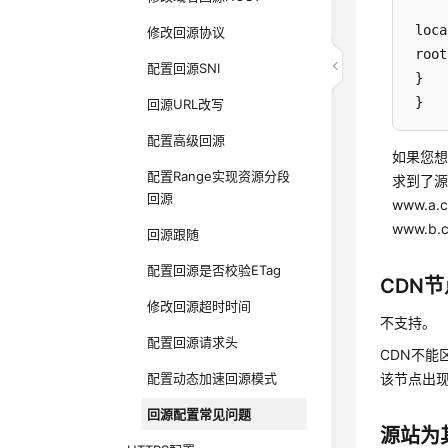
 loca
修改回源协议
 root
配置回源SNI
 }

 }
回源URL改写
配置高级回源
如果您想
配置Range实现资源分段
求到了源
回源
www.a
www.b.
回源跟随
配置回源是否校验ETag
CDN
修改回源超时时间
不支持。
配置回源请求头
CDN不能
配置动态加速回源模式
该节点出
回源配置常见问题
源站为