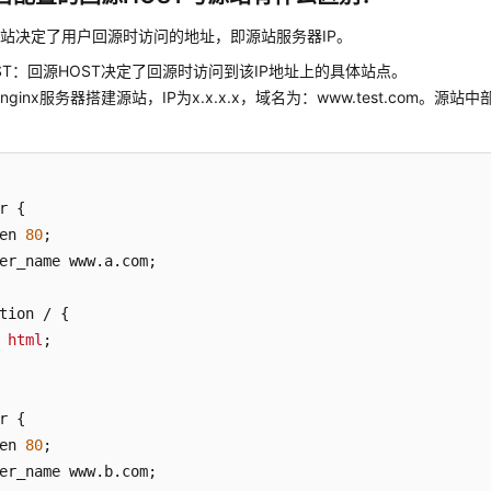
站决定了用户回源时访问的地址，即源站服务器IP。
ST：回源HOST决定了回源时访问到该IP地址上的具体站点。
ginx服务器搭建源站，IP为x.x.x.x，域名为：www.test.com。源站中
r {

en 
80
;

er_name www
.a
.com
;

tion / {

 
html
;

r {

en 
80
;

er_name www
.b
.com
;
