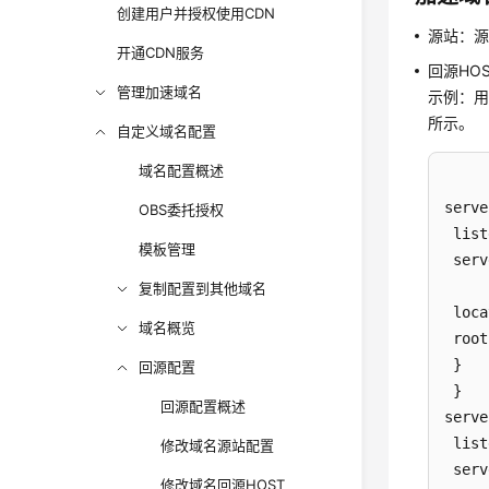
创建用户并授权使用CDN
源站：源
开通CDN服务
回源HO
管理加速域名
示例：用n
所示。
自定义域名配置
域名配置概述
serve
OBS委托授权
 list
模板管理
 serv
复制配置到其他域名
 loca
域名概览
 root
 }

回源配置
 }

回源配置概述
serve
 list
修改域名源站配置
 serv
修改域名回源HOST