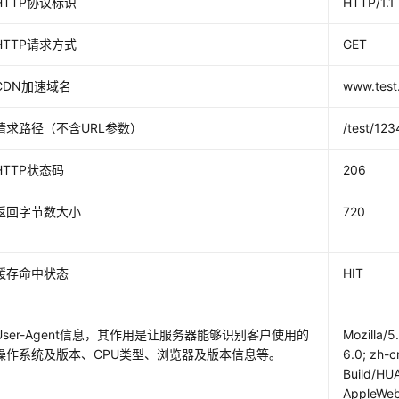
HTTP协议标识
HTTP/1.1
HTTP请求方式
GET
CDN加速域名
www.test
请求路径（不含URL参数）
/test/123
HTTP状态码
206
返回字节数大小
720
缓存命中状态
HIT
User-Agent信息，其作用是让服务器能够识别客户使用的
Mozilla/5
操作系统及版本、CPU类型、浏览器及版本信息等。
6.0; zh-c
Build/HU
AppleWeb