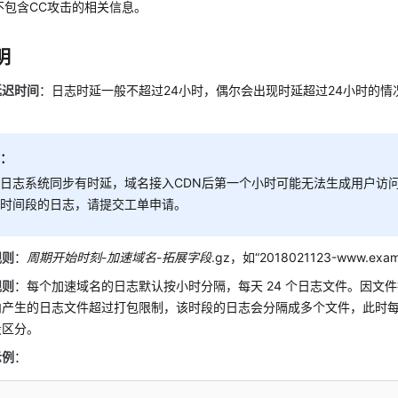
不包含CC攻击的相关信息。
明
延迟时间
：日志时延一般不超过24小时，偶尔会出现时延超过24小时的情
明：
日志系统同步有时延，域名接入CDN后第一个小时可能无法生成用户访
该时间段的日志，请提交工单申请。
规则
：
周期开始时刻
-
加速域名
-
拓展字段
.gz，如“2018021123-www.exam
规则
：每个加速域名的日志默认按小时分隔，每天 24 个日志文件。因文
内产生的日志文件超过打包限制，该时段的日志会分隔成多个文件，此时
段区分。
示例
：