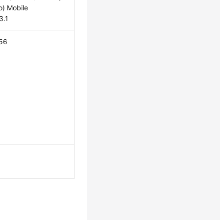
o) Mobile
3.1
56