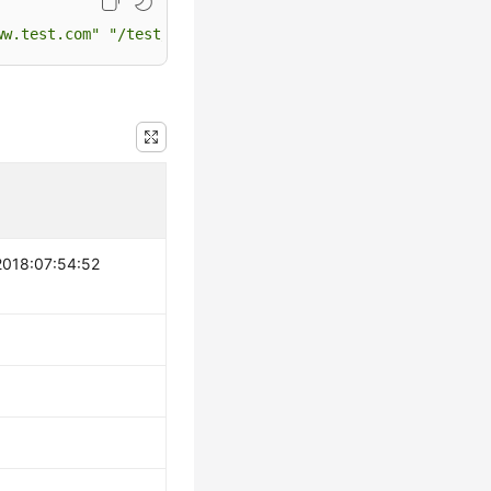
ww.test.com"
"/test/1234.apk"
206
720
 HIT 
"Mozilla/5.0 (
2018:07:54:52