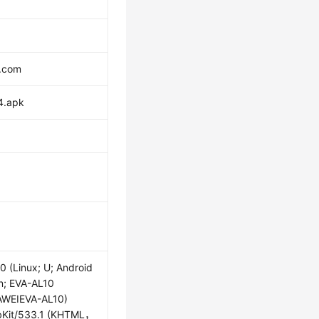
.com
4.apk
.0 (Linux; U; Android
n; EVA-AL10
AWEIEVA-AL10)
Kit/533.1 (KHTML，