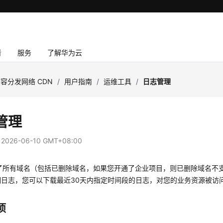
者
服务
了解华为云
容分发网络 CDN
/
用户指南
/
运维工具
/
日志管理
管理
：
2026-06-10 GMT+08:00
录了所有域名（包括已删除域名，如果您开通了企业项目，则已删除域名不
细日志，您可以下载最近30天内指定时间段的日志，对您的业务资源被访
项