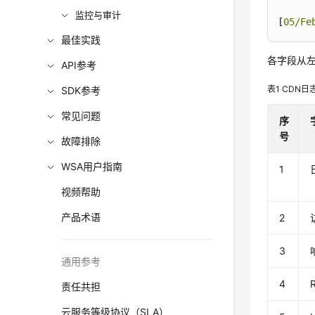
监控与审计
[
05/Fe
最佳实践
各字段从
API参考
表1
CDN日
SDK参考
常见问题
序
号
故障排除
WSA用户指南
1
视频帮助
产品术语
2
3
通用参考
4
责任共担
云服务等级协议（SLA）