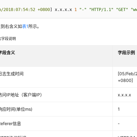
b/2018:07:54:52 +0800
] x.x.x.x 
1
"-"
"HTTP/1.1"
"GET"
"w
左到右含义如
表1
所示。
志字段说明
字段含义
字段示例
日志生成时间
[05/Feb/
+0800]
访问IP地址（客户端IP）
x.x.x.x
响应时间(单位ms)
1
Referer信息
-