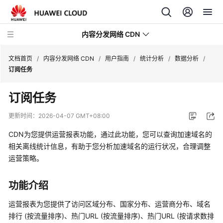
内容分发网络 CDN
文档首页
/
内容分发网络 CDN
/
用户指南
/
统计分析
/
数据分析
/
订阅任务
最
订阅任务
新
动
更新时间：
2026-04-07 GMT+08:00
态
CDN为您提供运营报表功能，通过此功能，您可以查询加速域名的
服
相关离线统计信息，有助于您分析加速域名的运行状况，合理调整
务
运营策略。
公
告
功能介绍
产
运营报表为您提供了访问区域分布、国家分布、运营商分布、域名
品
排行 (按流量排序)、热门URL (按流量排序)、热门URL (按请求数排