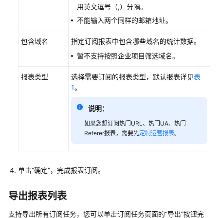
用英文逗号（,）分隔。
析
不能输入两个同样的邮箱地址。
运
包含域名
指定订阅报表中包含哪些域名的统计数据。
营
报
暂不支持按照企业项目筛选域名。
表
报表类型
选择需要订阅的报表类型，默认报表详见
表
订
1
。
阅
任
说明：
务
如果您想订阅热门URL、热门UA、热门
Referer报表，需要先
定制运营报表
。
用
量
查
单击
“确定”
，完成报表订阅。
询
数
导出报表列表
据
支持导出所有订阅任务，您可以单击订阅任务页面的
“导出”
按钮完
导