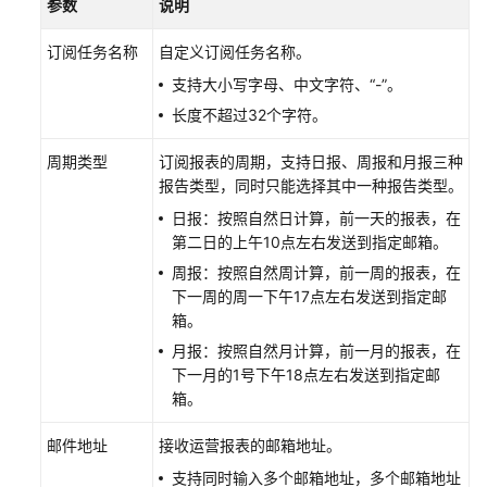
参数
说明
源
订阅任务名称
自定义订阅任务名称。
统
支持大小写字母、中文字符、“-”。
计
长度不超过32个字符。
分
析
周期类型
订阅报表的周期，支持日报、周报和月报三种
报告类型，同时只能选择其中一种报告类型。
统
计
日报：按照自然日计算，前一天的报表，在
说
第二日的上午10点左右发送到指定邮箱。
明
周报：按照自然周计算，前一周的报表，在
下一周的周一下午17点左右发送到指定邮
业
箱。
务
月报：按照自然月计算，前一月的报表，在
监
下一月的1号下午18点左右发送到指定邮
控
箱。
数
邮件地址
接收运营报表的邮箱地址。
据
支持同时输入多个邮箱地址，多个邮箱地址
分