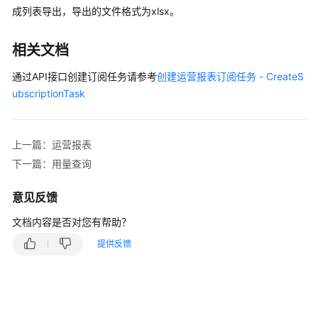
成列表导出，导出的文件格式为xlsx。
出
运
相关文档
维
工
通过API接口创建订阅任务请参考
创建运营报表订阅任务 - CreateS
具
ubscriptionTask
安
全
上一篇：运营报表
防
下一篇：用量查询
护
意见反馈
通
过
文档内容是否对您有帮助？
IAM
提供反馈
授
予
使
用
CDN