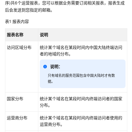
介
序)共6个运营报表，您可以根据业务需要订阅相关报表，报表生成
绍
后会发送到您指定的邮箱。
计
表1
报表内容
费
说
报表名称
说明
明
访问区域分布
统计某个域名在某段时间内中国大陆终端访问
快
者的地域的分布。
速
入
说明：
门
只有域名的服务范围包含中国大陆时才有数
据。
用
户
国家分布
统计某个域名在某段时间内终端访问者的国家
指
分布。
南
运营商分布
统计某个域名在某段时间内终端访问者使用的
创
运营商分布。
建