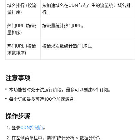
用
域名排行 (按流
按加速域名在CDN节点产生的流量统计域名排
户
量排序)
行。
并
授
热门URL (按流
按流量统计热门URL。
权
量排序)
使
用
热门URL (按请
按请求次数统计热门URL。
CDN
求数排序)
开
通
CDN
注意事项
服
本功能暂时处于试运行阶段，最多可以创建5个订阅。
务
每个订阅最多可选100个加速域名。
管
理
操作步骤
加
速
登录
CDN控制台
。
域
在左侧菜单栏中，选择
“
统计分析
>
数据分析
”
。
名