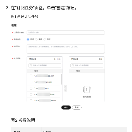
在
“订阅任务”
页签，单击
“创建”
按钮。
自
图1
创建订阅任务
定
义
域
名
配
置
资
源
包
管
理
刷
新
预
表2
参数说明
热
资