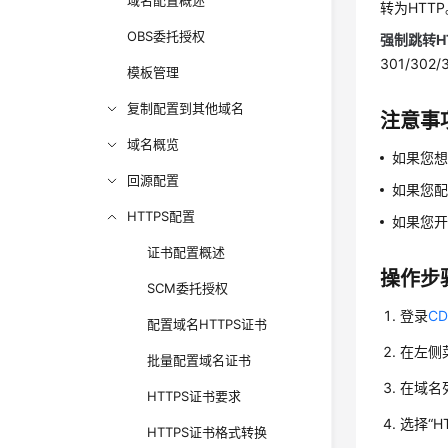
域名配置概述
转为HTTP
OBS委托授权
强制跳转H
301/3
模板管理
复制配置到其他域名
注意事
域名概览
如果您
回源配置
如果您配
HTTPS配置
如果您开
证书配置概述
操作步
SCM委托授权
登录
C
配置域名HTTPS证书
在左侧
批量配置域名证书
在域名
HTTPS证书要求
选择“H
HTTPS证书格式转换