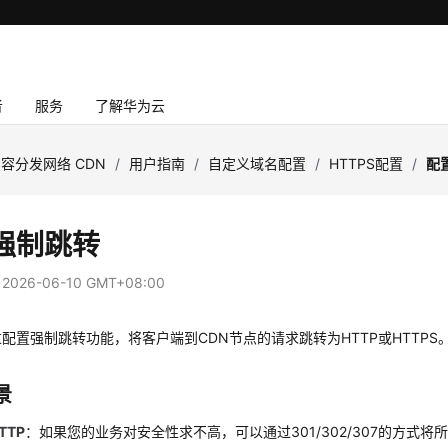
者
服务
了解华为云
容分发网络 CDN
/
用户指南
/
自定义域名配置
/
HTTPS配置
/
配
强制跳转
：
2026-06-10 GMT+08:00
配置强制跳转功能，将客户端到CDN节点的请求跳转为HTTP或HTTPS
景
TTP
：如果您的业务对安全性求不高，可以通过301/302/307的方式