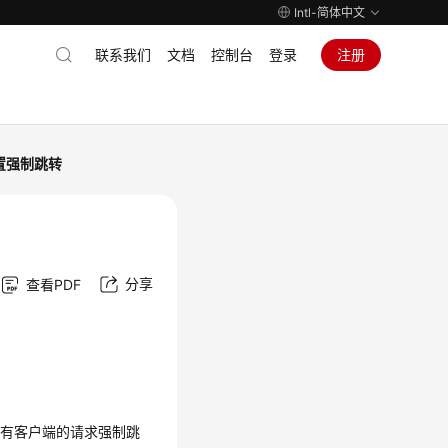
Intl-简体中文
联系我们
文档
控制台
登录
注册
置强制跳转
分享
查看PDF
。
将所有客户端的请求强制跳