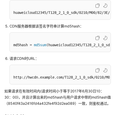
防
止
huaweicloud12345/T128_2_1_0_sdk/0210/M00/82/3E/te
资
源
CDN服务器根据该签名字符串计算md5hash：
被
恶
意
盗
md5hash = 
md5sum
(huaweicloud12345/T128_2_1_0_sdk/
用
请求CDN时URL：
配
置
IP
http://hwcdn.example.com/T128_2_1_0_sdk/0210/M00/
访
问
限
如果请求在有效时间内(请求时间小于等于2017年6月30日10：
频
30：00)，并且计算出来的md5hash与用户请求中带的md5hash值
防
（8540f43a2416fd4a432fe4f92d2ea089）一致，则鉴权通过。
御
CC