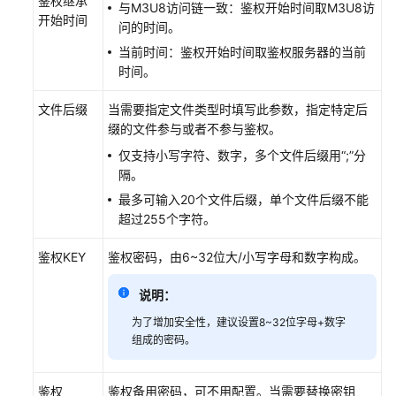
鉴权继承
与M3U8访问链一致：鉴权开始时间取M3U8访
开始时间
配
问的时间。
置
当前时间：鉴权开始时间取鉴权服务器的当前
区
时间。
域
访
文件后缀
当需要指定文件类型时填写此参数，指定特定后
问
缀的文件参与或者不参与鉴权。
控
仅支持小写字符、数字，多个文件后缀用“;”分
制
隔。
规
则
最多可输入20个文件后缀，单个文件后缀不能
拦
超过255个字符。
截/
放
鉴权KEY
鉴权密码，由6~32位大/小写字母和数字构成。
行
指
说明：
定
为了增加安全性，建议设置8~32位字母+数字
区
组成的密码。
域
请
求
鉴权
鉴权备用密码，可不用配置。当需要替换密钥