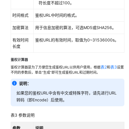
符长度不超过100。
意
盗
时间格式
鉴权URL中时间的格式。
用
加密算法
用于信息加密的算法，可选MD5或SHA256。
配
置
有效时间
鉴权URL的有效时间，取值为0~31536000s。
鉴
长度
权
方
鉴权计算器
式
表2
表3
B
鉴权计算器是为了方便您生成鉴权URL以供用户使用，根据
和
设置
不同的参数后，单击“生成”即可生成鉴权URL和过期时间。
防
止
说明：
资
源
如果您的鉴权URL中含有中文或特殊字符，请先进行URL
被
转码（即Encode）后使用。
恶
意
表3
参数说明
盗
用
参数
说明