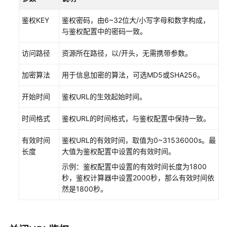
配
鉴权KEY
鉴权密码，由6~32位大/小写字母和数字构成，
置
与鉴权配置中的密码一致。
鉴
权
访问路径
资源所在路径，以/开头，无需携带参数。
方
式
加密算法
用于信息加密的算法，可选MD5或SHA256。
C1
防
开始时间
鉴权URL的生效起始时间。
止
资
时间格式
鉴权URL的时间格式，与鉴权配置中保持一致。
源
被
有效时间
鉴权URL的有效时间，取值为0~31536000s。最
恶
长度
大值为鉴权配置中设置的有效时间。
意
示例：鉴权配置中设置的有效时间长度为1800
盗
秒，鉴权计算器中设置2000秒，那么有效时间依
用
然是1800秒。
配
置