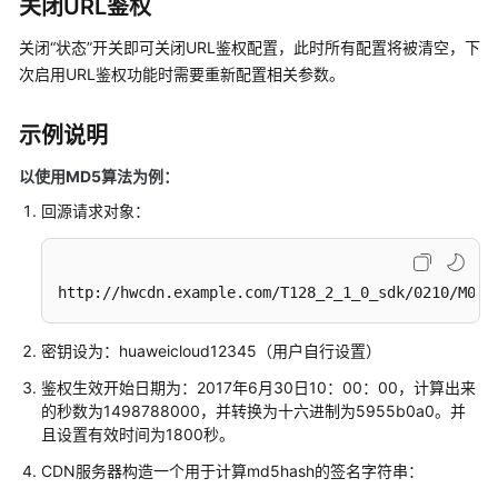
鉴
关闭URL鉴权
权
关闭“状态”开关即可关闭URL鉴权配置，此时所有配置将被清空，下
方
次启用URL鉴权功能时需要重新配置相关参数。
式
C2
防
示例说明
止
资
以使用MD5算法为例：
源
回源请求对象：
被
恶
意
http://hwcdn.example.com/T128_2_1_0_sdk/0210/M00/
盗
用
密钥设为：huaweicloud12345（用户自行设置）
配
鉴权生效开始日期为：2017年6月30日10：00：00，计算出来
置
的秒数为1498788000，并转换为十六进制为5955b0a0。并
远
且设置有效时间为1800秒。
程
鉴
CDN服务器构造一个用于计算md5hash的签名字符串：
权