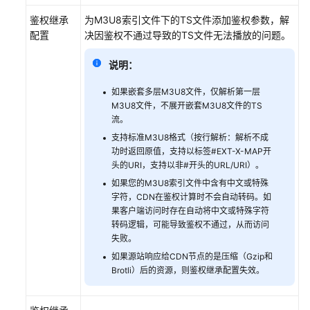
IP
鉴权继承
为M3U8索引文件下的TS文件添加鉴权参数，解
配置
决因鉴权不通过导致的TS文件无法播放的问题。
配
置
说明：
User-
Agent
如果嵌套多层M3U8文件，仅解析第一层
黑
M3U8文件，不展开嵌套M3U8文件的TS
白
流。
名
支持标准M3U8格式（按行解析：解析不成
单
功时返回原值，支持以标签#EXT-X-MAP开
规
头的URI，支持以非#开头的URL/URI）。
则
如果您的M3U8索引文件中含有中文或特殊
拦
字符，CDN在鉴权计算时不会自动转码。如
截/
果客户端访问时存在自动将中文或特殊字符
放
转码逻辑，可能导致鉴权不通过，从而访问
行
失败。
指
如果源站响应给CDN节点的是压缩（Gzip和
定
Brotli）后的资源，则鉴权继承配置失效。
User-
Agent