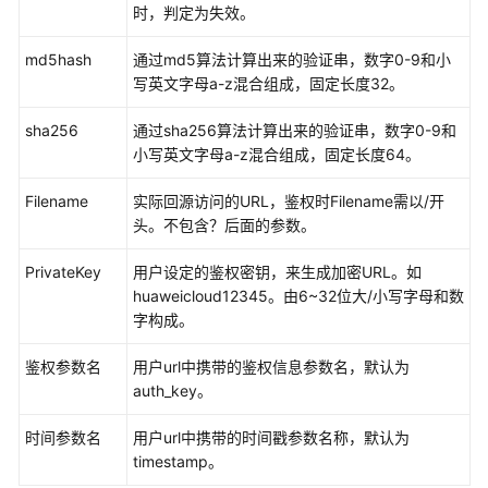
时，判定为失效。
自
md5hash
通过md5算法计算出来的验证串，数字0-9和小
定
写英文字母a-z混合组成，固定长度32。
义
域
sha256
通过sha256算法计算出来的验证串，数字0-9和
名
小写英文字母a-z混合组成，固定长度64。
配
置
Filename
实际回源访问的URL，鉴权时Filename需以/开
头。不包含？后面的参数。
域
名
PrivateKey
用户设定的鉴权密钥，来生成加密URL。如
配
huaweicloud12345。由6~32位大/小写字母和数
置
字构成。
概
述
鉴权参数名
用户url中携带的鉴权信息参数名，默认为
auth_key。
OBS
委
时间参数名
用户url中携带的时间戳参数名称，默认为
托
timestamp。
授