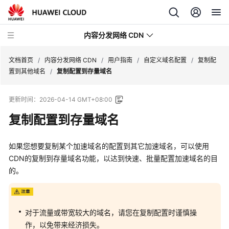
内容分发网络 CDN
文档首页
/
内容分发网络 CDN
/
用户指南
/
自定义域名配置
/
复制配
置到其他域名
/
复制配置到存量域名
最
更新时间：
2026-04-14 GMT+08:00
新
动
复制配置到存量域名
态
如果您想要复制某个加速域名的配置到其它加速域名，可以使用
服
CDN的复制到存量域名功能，以达到快速、批量配置加速域名的目
务
的。
公
告
产
对于流量或带宽较大的域名，请您在复制配置时谨慎操
品
作，以免带来经济损失。