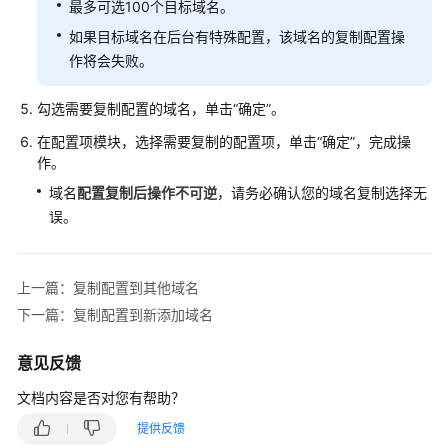
最多可选100个目标域名。
权
如果目标域名在后台有特殊配置，该域名的复制配置操
作将会失败。
模
板
管
勾选需要复制配置的域名，单击
“确定”
。
理
在配置项模块，选择需要复制的配置项，单击
“确定”
，完成操
作。
复
域名
配置复制后操作不可逆
，请务必确认您的域名复制选择无
制
误。
配
置
到
其
上一篇：复制配置到其他域名
他
下一篇：复制配置到新添加域名
域
名
意见反馈
文档内容是否对您有帮助？
复
制
提供反馈
配