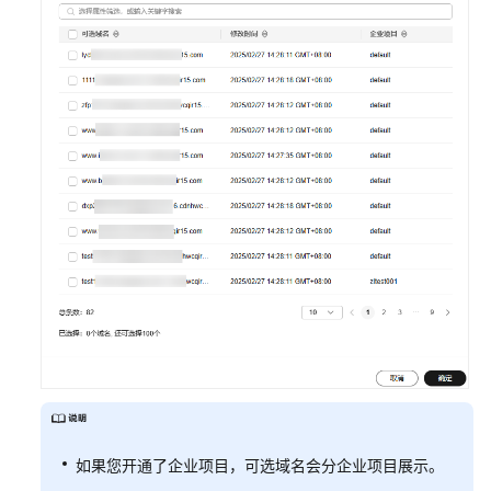
自
定
义
域
名
配
置
域
名
配
置
概
述
OBS
委
托
如果您开通了企业项目，可选域名会分企业项目展示。
授