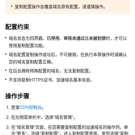
介
复制配置操作会覆盖域名原有配置，请谨慎操作。
绍
计
配置约束
费
说
域名状态为
已开启
、
已停用
、
审核未通过
且
未被封禁
时，才可以
明
使用复制配置功能。
域名配置复制操作成功后，不可撤销，在执行本章操作时请确认
快
速
您的域名复制配置正确。
入
在后台拥有特殊配置的域名，无法复制配置。
门
不支持复制HTTPS证书、加速域名基本信息。
用
户
操作步骤
指
登录
CDN控制台
。
南
在左侧菜单栏中，选择
“
域名管理
”
。
创
在“域名管理”页面，在您需要复制配置的加速域名的操作列，单
建
击
“更多”
，选择“复制配置”，进入复制配置界面，类型选择
“复制