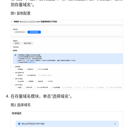
用
到存量域名”
。
户
并
图1
复制配置
授
权
使
用
CDN
开
通
CDN
服
务
在存量域名模块，单击
“选择域名”
。
管
理
图2
选择域名
加
速
域
名