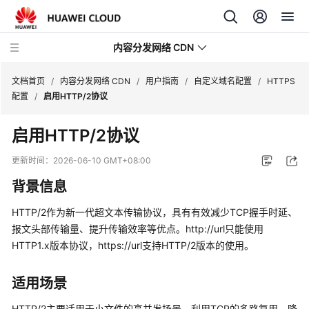
内容分发网络 CDN
文档首页
/
内容分发网络 CDN
/
用户指南
/
自定义域名配置
/
HTTPS
配置
/
启用HTTP/2协议
最
启用HTTP/2协议
新
动
更新时间：
2026-06-10 GMT+08:00
态
背景信息
服
HTTP/2作为新一代超文本传输协议，具有有效减少TCP握手时延、
务
报文头部传输量、提升传输效率等优点。http://url只能使用
公
HTTP1.x版本协议，https://url支持HTTP/2版本的使用。
告
产
适用场景
品
HTTP/2主要适用于小文件的高并发场景，利用TCP的多路复用，降