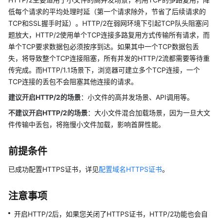
介
绍
低每个请求的平均处理时延（第一个请求除外，节省了后续请求的
TCP和SSL握手时延）。HTTP/2在弱网环境下引起TCP队头阻塞问
计
题放大，HTTP/2使用单个TCP连接多路复用方式传输所有请求，而
费
单个TCP要求数据包必须按序到达。如果其中一个TCP数据包丢
说
失，将导致整个TCP连接阻塞，所有并发的HTTP/2流都需要等待重
明
传完成。而HTTP/1.1场景下，浏览器可建立多个TCP连接，一个
TCP连接的丢包不会阻塞其他连接的请求。
快
建议开启HTTP/2的场景
：小文件的高并发场景、API调用等。
速
入
不建议开启HTTP/2的场景
：大小文件混合加载场景，因为一旦大文
门
件传输中丢包，将拖慢小文件加载，影响首屏性能。
用
前提条件
户
指
已成功配置HTTPS证书，详见
配置域名HTTPS证书
。
南
注意事项
创
建
开启HTTP/2后，如果您关闭了HTTPS证书，HTTP/2功能也会自