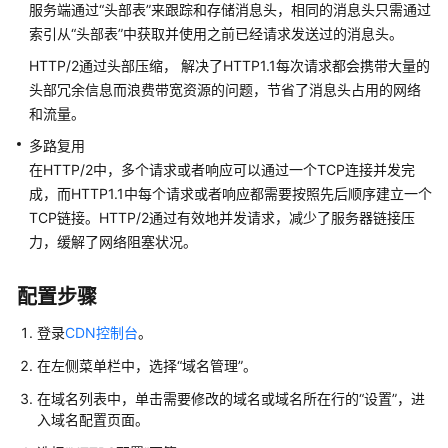
服务端通过“头部表”来跟踪和存储消息头，相同的消息头只需通过
索引从“头部表”中获取并使用之前已经请求发送过的消息头。
自
HTTP/2通过头部压缩， 解决了HTTP1.1每次请求都会携带大量的
定
义
头部冗余信息而浪费带宽资源的问题，节省了消息头占用的网络
域
和流量。
名
多路复用
配
在HTTP/2中，多个请求或者响应可以通过一个TCP连接并发完
置
成，而HTTP1.1中每个请求或者响应都需要按照先后顺序建立一个
TCP链接。HTTP/2通过有效地并发请求，减少了服务器链接压
域
力，缓解了网络阻塞状况。
名
配
置
配置步骤
概
述
登录
CDN控制台
。
在左侧菜单栏中，选择
“
域名管理
”
。
OBS
在域名列表中，单击需要修改的域名或域名所在行的“设置”，进
委
入域名配置页面。
托
授