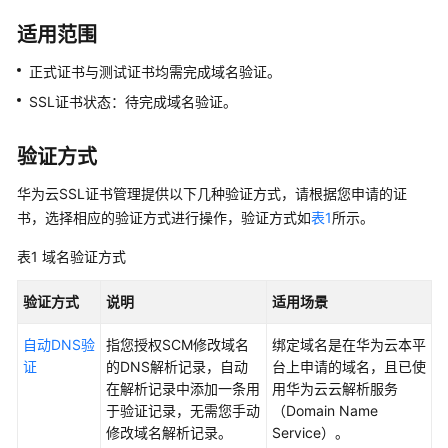
入
门
适用范围
产
正式证书与测试证书均需完成域名验证。
品
SSL证书状态：待完成域名验证。
介
绍
验证方式
计
华为云SSL证书管理提供以下几种验证方式，请根据您申请的证
费
书，选择相应的验证方式进行操作，验证方式如
表1
所示。
说
明
表1
域名验证方式
SSL
验证方式
说明
适用场景
证
书
自动DNS验
指您授权SCM修改域名
绑定域名是在华为云本平
管
证
的DNS解析记录，自动
台上申请的域名，且已使
理
在解析记录中添加一条用
用华为云云解析服务
（SCM）
于验证记录，无需您手动
（Domain Name
用
修改域名解析记录。
Service）。
户