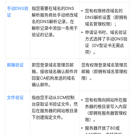
指
手动DNS验
指您需要在域名的DNS
您有权限修改域名的
南
证
解析服务商处手动修改域
DNS解析设置（即拥有
名的DNS解析记录，在
域名管理权限）；
SSL
解析记录中添加一条用于
申请证书时，域名验证
证
验证的记录。
方式选择了手动DNS验
书
证（DV型证书无需此
使
项）。
用
流
邮箱验证
即您登录域名管理员邮
您有权限登录域名管理员
程
箱，接收域名确认邮件并
邮箱（即拥有域名管理权
回复CA机构发送的域名
限）。
通
确认邮件。
过
IAM
文件验证
指由您手动从SCM控制
授
您有权限向网站所在服
台获取证书验证文件，然
予
务器的根目录写入内容
后在服务器的网站根目录
使
（即拥有服务器管理权
下创建指定文件。
用
限）。
SCM
服务器开放了80或
的