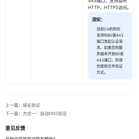
443端口，支持监听
权
HTTP、HTTPS访问。
限
须知：
购
目前CA机构仅
买
支持向80或443
SSL
端口发起认证请
证
求。如果您的服
书
务器未开放80或
443端口，则请
或
勿使用文件验证
扩
方式。
容
包
申
请
上一篇：域名验证
SSL
下一篇：方式一：自动DNS验证
证
书
意见反馈
提
文档内容是否对您有帮助？