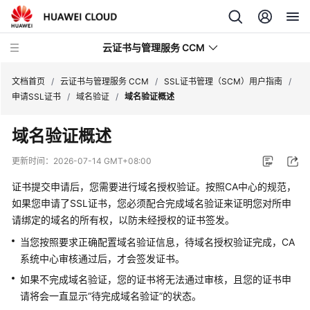
云证书与管理服务 CCM
文档首页
/
云证书与管理服务 CCM
/
SSL证书管理（SCM）用户指南
/
申请SSL证书
/
域名验证
/
域名验证概述
最
域名验证概述
新
动
更新时间：
2026-07-14 GMT+08:00
态
证书提交申请后，您需要进行域名授权验证。按照CA中心的规范，
服
如果您申请了SSL证书，您必须配合完成域名验证来证明您对所申
务
请绑定的域名的所有权，以防未经授权的证书签发。
公
当您按照要求正确配置域名验证信息，待域名授权验证完成，CA
告
系统中心审核通过后，才会签发证书。
如果不完成域名验证，您的证书将无法通过审核，且您的证书申
快
速
请将会一直显示
“待完成域名验证”
的状态。