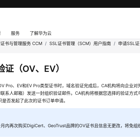
者
服务
了解华为云
证书与管理服务 CCM
/
SSL证书管理（SCM）用户指南
/
申请SSL
验证（OV、EV）
OV Pro、EV和EV Pro类型证书时，域名验证完成后，CA机构将向企
的联系人邮箱）发送一封组织验证邮件。CA机构将根据您选择的验证方式
组织是否发起了此次的证书订单申请。
个月内再次购买DigiCert、GeoTrust品牌的OV证书且信息无更改，将