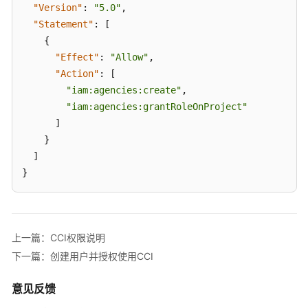
授
"Version"
:
"5.0"
,
权
"Statement"
:
[
{
环
"Effect"
:
"Allow"
,
境
"Action"
:
[
设
"iam:agencies:create"
,
置
"iam:agencies:grantRoleOnProject"
]
命
名
}
空
]
间
}
通
过
CCI
上一篇：CCI权限说明
控
下一篇：创建用户并授权使用CCI
制
台
意见反馈
使
用