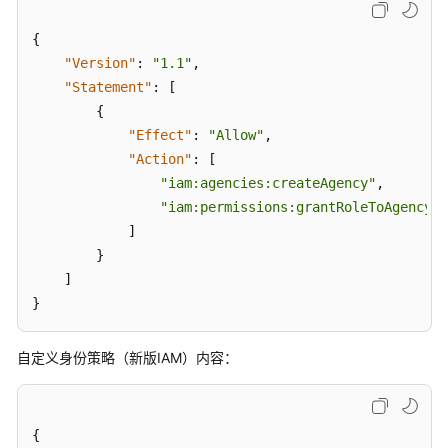
使
用
{
CCI
"Version"
:
"1.1"
,
"Statement"
:
[
委
{
托
"Effect"
:
"Allow"
,
联
"Action"
:
[
邦
用
"iam:agencies:createAgency"
,
户
"iam:permissions:grantRoleToAgencyOn
管
]
理
}
资
]
源
}
通
自定义身份策略（新版IAM）内容：
过
IAM
进
行
{