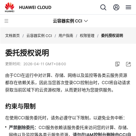
云容器实例 CCI
文档首页
/
云容器实例 CCI
/
用户指南
/
权限管理
/
委托授权说明
委托授权说明
更新时间：
2026-04-11 GMT+08:00
最
由于CCI在运行中对计算、存储、网络以及监控等各类云服务资源
新
都存在依赖关系，因此当您首次登录CCI控制台时，CCI将自动请求
动
获取当前区域下的云资源权限，从而更好地为您提供服务。
态
产
约束与限制
品
在使用CCI服务委托时，请务必遵守以下限制，以避免业务中断：
介
绍
严禁删除委托：
CCI服务依赖该服务委托来访问您的计算、存储、
网络以及监控等各类云服务资源，
请勿在IAM控制台删除由CCI自