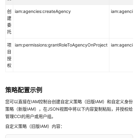
CCI
权
创
iam:agencies:createAgency
iam:agencies
限
建
说
委
明
托
委
项
iam:permissions:grantRoleToAgencyOnProject
iam:agencies
托
目
授
授
权
权
说
明
策略配置示例
创
建
您可以直接在IAM控制台创建自定义策略（旧版IAM）和自定义身份
用
策略（新版IAM），在JSON视图中将以下内容复制粘贴，并授权给
户
管理CCI的用户或用户组。
并
自定义策略（旧版IAM）内容：
授
权