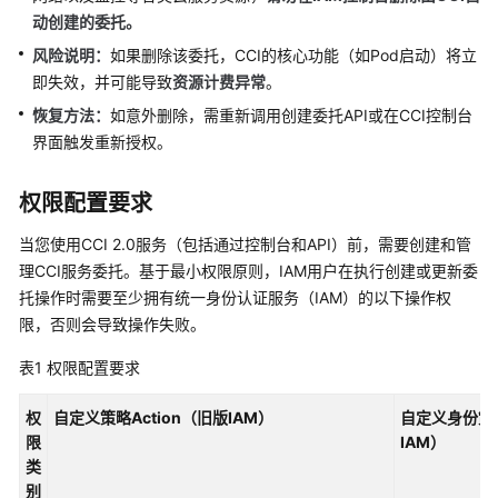
计
动创建的委托。
费
风险说明：
如果删除该委托，CCI的核心功能（如Pod启动）将立
说
即失效，并可能导致
资源计费异常
。
明
恢复方法：
如意外删除，需重新调用创建委托API或在CCI控制台
快
界面触发重新授权。
速
入
权限配置要求
门
当您使用CCI 2.0服务（包括通过控制台和API）前，需要创建和管
用
理CCI服务委托。基于最小权限原则，IAM用户在执行创建或更新委
户
托操作时需要至少拥有统一身份认证服务（IAM）的以下操作权
指
限，否则会导致操作失败。
南
表1
权限配置要求
权
限
权
自定义策略Action（旧版IAM）
自定义身份策略
管
限
IAM）
理
类
别