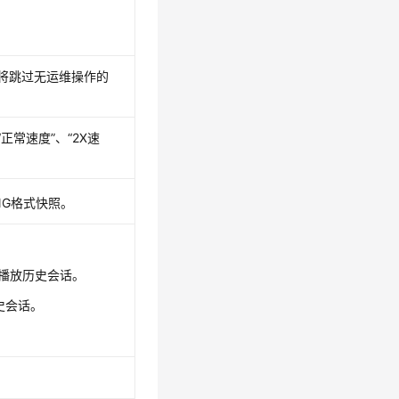
将跳过无运维操作的
“正常速度”
、
“2X速
NG格式快照。
播放历史会话。
史会话。