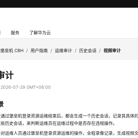
者
服务
了解华为云
堡垒机 CBH
/
用户指南
/
运维审计
/
历史会话
/
视频审计
审计
：
2026-07-29 GMT+08:00
景
次通过堡垒机登录资源运维结束后，都会生成一个历史会话，记录其具体
这些历史会话，来判断运维员在运维过程中是否存在违规操作。
为对运维人员通过堡垒机登录资源运维的操作，全程录像记录，生成视频