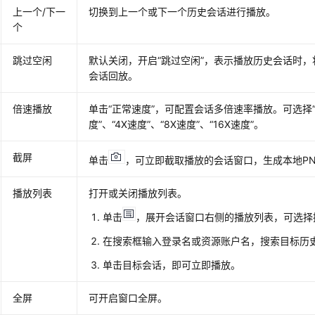
上一个/下一
切换到上一个或下一个历史会话进行播放。
个
跳过空闲
默认关闭，开启
“跳过空闲”
，表示播放历史会话时，
会话回放。
倍速播放
单击
“正常速度”
，可配置会话多倍速率播放。可选择
度”
、
“4X速度”
、
“8X速度”
、
“16X速度”
。
截屏
单击
，可立即截取播放的会话窗口，生成本地P
播放列表
打开或关闭播放列表。
单击
，展开会话窗口右侧的播放列表，可选择
在搜索框输入登录名或资源账户名，搜索目标历
单击目标会话，即可立即播放。
全屏
可开启窗口全屏。