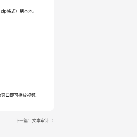
zip格式）到本地。
放窗口即可播放视频。
下一篇：文本审计