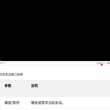
历史会话窗口说明
参数
说明
播放/暂停
播放或暂停当前会话。