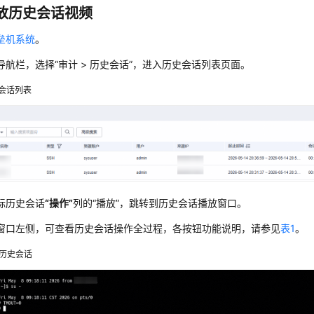
放历史会话视频
垒机系统
。
导航栏，选择
“
审计 > 历史会话
”
，进入历史会话列表页面。
会话列表
标历史会话
“操作”
列的
“播放”
，跳转到历史会话播放窗口。
窗口左侧，可查看历史会话操作全过程，各按钮功能说明，请参见
表1
。
历史会话