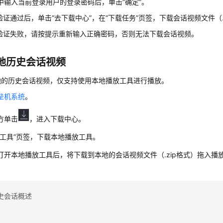
中输入当前登录用户的登录密码后，单击
“确定”
。
验证通过后，单击
“去下载中心”
，在
“下载任务”
页签，下载会话视频文件（.
验证失败，请按提示重新输入正确密码，否则无法下载会话视频。
地历史会话视频
地的历史会话视频，仅支持使用本地播放工具进行播放。
垒机系统
。
方单击
，进入下载中心。
工具”
页签，下载本地播放工具。
打开本地播放工具后，将下载到本地的会话视频文件（.zip格式）拖入播
史会话概述