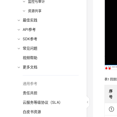
监控与审计
资源共享
最佳实践
API参考
SDK参考
常见问题
视频帮助
更多文档
表1
回放
通用参考
序
责任共担
号
云服务等级协议（SLA）
①
白皮书资源