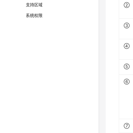
支持区域
②
系统权限
③
④
⑤
⑥
⑦