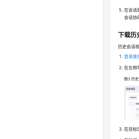
在会话
会话协
下载历
历史会话
登录堡
在左侧
图3
历史
在目标