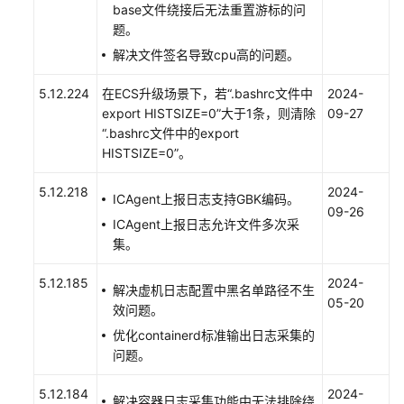
base文件绕接后无法重置游标的问
题。
Prometheus
解决文件签名导致cpu高的问题。
监
控
5.12.224
在ECS升级场景下，若“.bashrc文件中
2024-
export HISTSIZE=0”大于1条，则清除
09-27
基
“.bashrc文件中的export
础
HISTSIZE=0”。
设
施
5.12.218
2024-
监
ICAgent上报日志支持GBK编码。
09-26
控
ICAgent上报日志允许文件多次采
集。
智
能
5.12.185
2024-
解决虚机日志配置中黑名单路径不生
巡
05-20
效问题。
检
优化containerd标准输出日志采集的
问题。
全
局
5.12.184
2024-
设
解决容器日志采集功能中无法排除绕