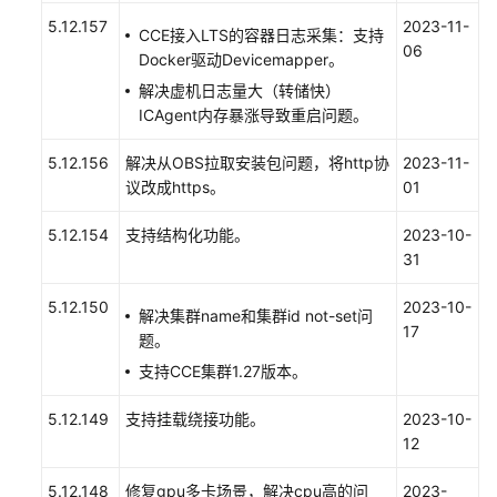
任
5.12.157
2023-11-
共
CCE接入LTS的容器日志采集：支持
06
担
Docker驱动Devicemapper。
解决虚机日志量大（转储快）
云
ICAgent内存暴涨导致重启问题。
服
务
5.12.156
解决从OBS拉取安装包问题，将http协
2023-11-
等
议改成https。
01
级
协
5.12.154
支持结构化功能。
2023-10-
议
31
（SLA）
5.12.150
2023-10-
解决集群name和集群id not-set问
白
17
题。
皮
支持CCE集群1.27版本。
书
资
5.12.149
支持挂载绕接功能。
2023-10-
源
12
支
5.12.148
修复gpu多卡场景，解决cpu高的问
2023-