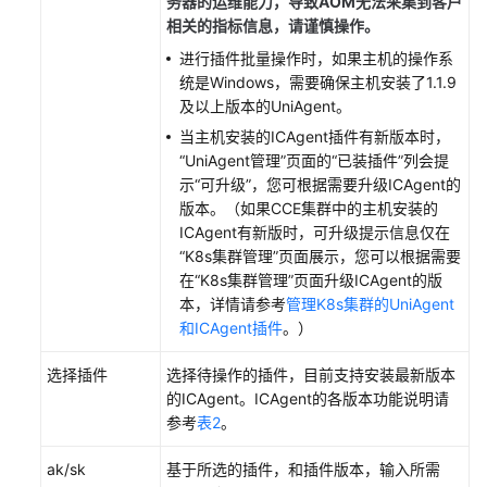
务器的运维能力，导致AOM无法采集到客户
的
相关的指标信息，请谨慎操作。
权
进行插件批量操作时，如果主机的操作系
限
统是Windows，需要确保主机安装了1.1.9
及以上版本的UniAgent。
AOM
当主机安装的ICAgent插件有新版本时，
全
“UniAgent管理”页面的“已装插件”列会提
景
示“可升级”，您可根据需要升级ICAgent的
监
版本。（如果CCE集群中的主机安装的
控
ICAgent有新版时，可升级提示信息仅在
概
“K8s集群管理”页面展示，您可以根据需要
览
在“K8s集群管理”页面升级ICAgent的版
本，详情请参考
管理K8s集群的UniAgent
接
和ICAgent插件
。）
入
AOM
选择插件
选择待操作的插件，目前支持安装最新版本
的ICAgent。ICAgent的各版本功能说明请
接
参考
表2
。
入
AOM（新
ak/sk
基于所选的插件，和插件版本，输入所需
版）