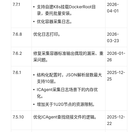
7.7.1
2026-
安
支持自建K8s挂载DockerRoot目
04-01
装
录，委托批量安装。
UniAgent（新
优化容器采集日志。
版）
7.6.8
优化日志打印。
2026-
管
03-23
理
主
7.6.2
修复采集容器标准输出偶现的漏采、重
2026-01-
机
采问题。
26
的
UniAgent
7.6.1
2025-12-
结构化配置时，JSON解析层数最大
25
支持10层。
管
ICAgent采集日志场景下的内存优
理
化。
主
机
增加关于1U2G节点的资源限制。
的
7.5.10
优化ICAgent查找绕接文件的逻辑。
2025-12-
ICAgent
22
插
件