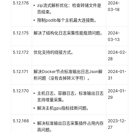
5.12.176
2024-
最
zip流式解析优化：检查转储文件是
03-18
佳
否结束。
实
限制podlb每个主机最大连接数。
践
5.12.175
解决了结构化日志采集性能瓶颈问题。
2024-
API
03-13
参
考
5.12.172
优化支持的绕接方式。
2024-02-
28
SDK
参
5.12.171
解决Docker节点标准输出日志Json解
2024-01-
考
析问题（没有去掉转义字符）。
31
常
5.12.170
2024-01-
主机日志，容器日志，标准输出日志
见
29
支持增量采集。
问
解决主机gpu指标挂断问题。
题
5.12.166
2023-12-
解决标准输出日志采集插件占用内存
视
27
高问题。
频