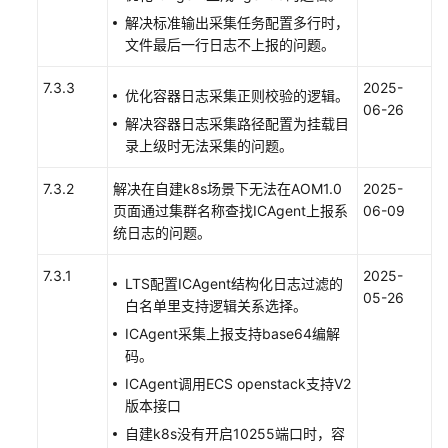
操
解决标准输出采集任务配置多行时，
作
文件最后一行日志不上报的问题。
日
志
7.3.3
2025-
优化容器日志采集正则校验的逻辑。
06-26
业
解决容器日志采集路径配置为挂载目
务
录上级时无法采集的问题。
层
接
7.3.2
解决在自建k8s场景下无法在AOM1.0
2025-
入
页面通过集群名称查找ICAgent上报系
06-09
AOM
统日志的问题。
7.3.1
2025-
组
LTS配置ICAgent结构化日志过滤的
05-26
件
白名单里支持逻辑关系选择。
层
ICAgent采集上报支持base64编解
接
码。
入
ICAgent调用ECS openstack支持V2
AOM
版本接口
自
自建k8s没有开启10255端口时，容