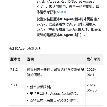
ak/sk（Access Key ID/Secret Access
Key），即访问密钥，表示一组密钥对。具
接
体请参考获取
AK/SK
。
入
仅当安装旧版本ICAgent插件时才需要输入
AOM
ak/sk，安装新版本ICAgent时无需输入
总
ak/sk（界面没有展示ak/sk输入项，即表示
览
安装的是新版本ICAgent插件）。
管
理
表2
ICAgent版本说明
采
集
版本号
说明
发布时间
器
底
7.8.2
修复日志采集时，采集路径含特殊通配
2026-
座
符的问题。
06-11
UniAgent
7.8.1
2026-
新增游标限制。
安
05-30
支持自建K8s AccessCode鉴权。
装
支持结构化采集自定义多分隔符。
UniAgent