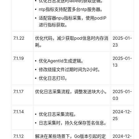
优化日志发送时label的获取逻辑。
入
AOM
ntp指标支持配置多台ntp服务器。
适配容器npu指标采集，使用podIP
API
进行指标获取。
开
源
7.1.22
优化代码，减少获取pod信息时内存消
2025-01-
协
耗。
23
议
及
7.1.19
2025-01-
优化AgentId生成逻辑。
其
13
修改绕接文件过期时间为2小时。
他
组
优化日志打印。
件
接
7.1.17
优化日志采集流程，调整发送块大小。
2025-01-
入
03
AOM
7.1.14
2024-12-
优化日志采集流程。
管
25
日志采集时，持久化保存签名信息。
理
指
7.1.12
解决在某些场景下，Go版本引起的定
2024-12-
标