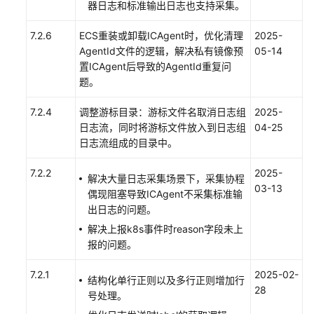
建
器日志和标准输出日志也支持采集。
中
7.2.6
ECS重装或卸载ICAgent时，优化清理
2025-
间
AgentId文件的逻辑，解决私有镜像预
05-14
件
置ICAgent后导致的AgentId重复问
接
题。
入
AOM
7.2.4
调整游标目录：游标文件名取消日志组
2025-
日志流，同时将游标文件放入到日志组
04-25
运
日志流组成的目录中。
行
环
7.2.2
2025-
境
解决大量日志采集场景下，采集协程
03-13
接
偶现阻塞导致ICAgent不采集标准输
入
出日志的问题。
AOM
解决上报k8s事件时reason字段未上
报的问题。
云
服
7.2.1
2025-02-
结构化单行正则以及多行正则增加行
务
28
号处理。
接