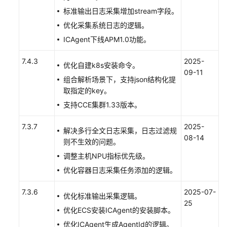
理
标准输出日志采集增加stream字段。
主
优化采集系统日志的逻辑。
机
ICAgent下线APM1.0功能。
组
（新
7.4.3
2025-
版）
优化自建k8s安装命令。
09-11
组合解析场景下，支持json结构化提
配
取指定的key。
置
支持CCE集群1.33版本。
代
理
7.3.7
2025-
区
解决多行全文日志采集，日志过滤规
08-14
域
则不生效的问题。
和
调整主机NPU指标优先级。
代
优化容器日志采集任务添加的逻辑。
理
机
7.3.6
2025-07-
优化标准输出采集逻辑。
25
查
优化ECS安装ICAgent的安装脚本。
看
优化ICAgent生成AgentId的逻辑。