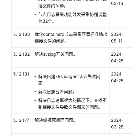
05-16
置
接文件的问题。
节点日志采集功能并发采集协程调整
查
为32个。
看
AOM
5.12.183
优化containerd节点采集容器标准输出
2024-
审
绕接文件的问题。
05-11
计
事
5.12.182
解决syslog开关问题。
2024-
件
04-28
迁
5.12.181
2024-
解决自建k8s icagent认证失败问
移
04-25
题。
AOM
解决日志截断问题。
1.0
数
解决日志速率很大的情况下，查找不
据
到绕接文件导致文件漏采的问题。
至
5.12.177
解决绕接死循环问题。
2024-
AOM
03-28
2.0