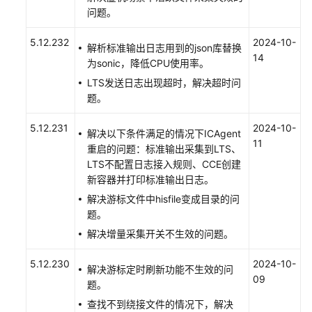
控
问题。
5.12.232
2024-10-
告
解析标准输出日志用到的json库替换
14
警
为sonic，降低CPU使用率。
监
LTS发送日志出现超时，解决超时问
控
题。
日
5.12.231
2024-10-
解决以下条件满足的情况下ICAgent
志
11
重启的问题：标准输出采集到LTS、
管
LTS不配置日志接入规则、CCE创建
理
新容器并打印标准输出日志。
（新
版）
解决游标文件中hisfile变成目录的问
题。
日
解决增量采集开关不生效的问题。
志
管
5.12.230
2024-10-
解决游标定时刷新功能不生效的问
理
09
题。
（旧
查找不到绕接文件的情况下，解决
版）