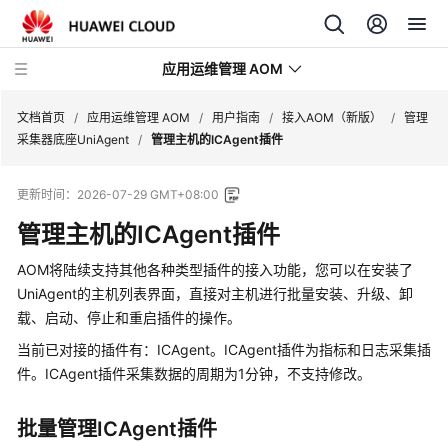
应用运维管理 AOM
文档首页
/
应用运维管理 AOM
/
用户指南
/
接入AOM（新版）
/
管理
采集器底座UniAgent
/
管理主机的ICAgent插件
最
更新时间：
2026-07-29 GMT+08:00
新
动
管理主机的ICAgent插件
态
AOM将陆续支持其他各种类型插件的接入功能，您可以在安装了
产
UniAgent的主机列表界面，直接对主机进行批量安装、升级、卸
品
载、启动、停止和重启插件的操作。
介
当前已对接的插件有：ICAgent。ICAgent插件为指标和日志采集插
绍
件。ICAgent插件采集数据的周期为1分钟，不支持修改。
计
批量管理ICAgent插件
费