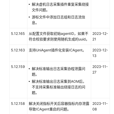
帮
解决虚机日志采集插件重复采集绕接
助
文件问题。
游标文件中添加日志组和日志流信
AOM
息。
1.0
文
5.12.165
从配置文件获取初始agentID，如果不
2023-12-
档
符合校验要求则使用随机生成的uuid。
21
更
5.12.163
支持UniAgent插件化安装ICAgent。
2023-12-
多
13
文
档
5.12.159
2023-11-
解决标准输出日志采集协程泄露问
27
题。
解决标准输出日志采集到AOM后，
通
不支持采集标准输出绕接日志的问
用
题。
参
考
5.12.158
解决关闭指标开关后容器指标内存泄露
2023-11-
导致ICAgent重启的问题。
08
责