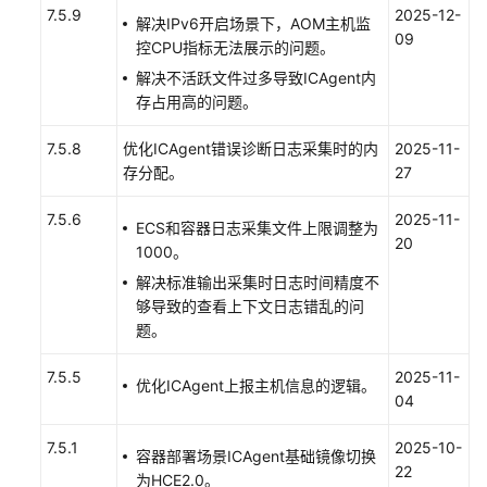
7.5.9
2025-12-
解决IPv6开启场景下，AOM主机监
09
管
控CPU指标无法展示的问题。
理
解决不活跃文件过多导致ICAgent内
K8s
存占用高的问题。
集
群
7.5.8
优化ICAgent错误诊断日志采集时的内
2025-11-
的
存分配。
27
UniAgent
和
7.5.6
2025-11-
ECS和容器日志采集文件上限调整为
ICAgent
20
1000。
插
件
解决标准输出采集时日志时间精度不
够导致的查看上下文日志错乱的问
题。
管
理
7.5.5
2025-11-
主
优化ICAgent上报主机信息的逻辑。
04
机
组
7.5.1
2025-10-
容器部署场景ICAgent基础镜像切换
22
管
为HCE2.0。