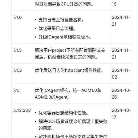
时器泄漏导致CPU升高的问题。
15
接
入
7.1.6
2024-11-
支持日志上报镜像名称。
和
21
日
优化采集日志流程。
志
升级ICAgent基础镜像版本。
接
入
7.1.5
解决用户project下所有配置删除或关
2024-11-
闭后，仍然继续采集日志的问题。
21
可
观
7.1.3
优化发送日志时httpclient组件性能。
2024-11-
测
02
指
标
7.1.1
优化ICAgent架构，统一AOM1.0和
2024-10-
浏
AOM2.0的Agent。
26
览
5.12.233
2024-10-
优化容器日志结构化性能。
仪
17
解决CCE场景错误诊断偶现上报失败
表
的问题。
盘
监
解决虚机场景不活跃文件采集失效的