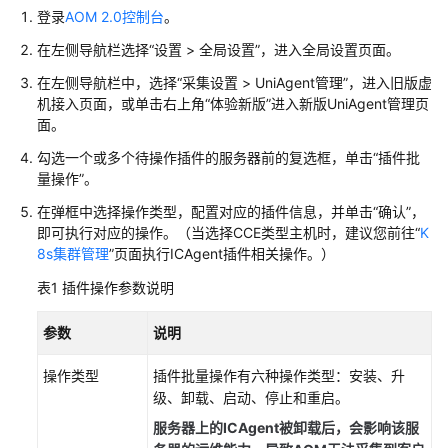
说
登录
AOM 2.0控制台
。
明
在左侧导航栏选择“设置 > 全局设置”，进入全局设置页面。
快
在左侧导航栏中，选择“采集设置 > UniAgent管理”，进入旧版虚
速
机接入页面，或单击右上角“体验新版”进入新版UniAgent管理页
入
面。
门
勾选一个或多个待操作插件的服务器前的复选框，单击“插件批
量操作”。
用
户
在弹框中选择操作类型，配置对应的插件信息，并单击“确认”，
指
即可执行对应的操作。（当选择CCE类型主机时，建议您前往“
K
南
8s集群管理
”页面执行ICAgent插件相关操作。）
表1
插件操作参数说明
通
过
参数
说明
IAM
授
操作类型
插件批量操作有六种操作类型：安装、升
予
级、卸载、启动、停止和重启。
使
用
服务器上的ICAgent被卸载后，会影响该服
AOM