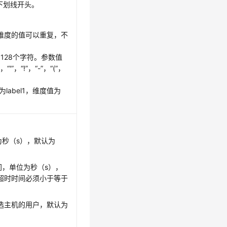
下划线开头。
。
维度的值可以重复，不
128个字符。参数值
“'”，“!”，“-”，“(”，
abel1，维度值为
。
为秒（s），默认为
间，单位为秒（s），
s。超时时间必须小于等于
选主机的用户，默认为