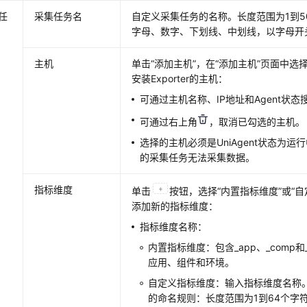
任
采集任务名
自定义采集任务的名称。长度范围为1到5
字母、数字、下划线、中划线，以字母开
主机
单击“添加主机”，在“添加主机”页面中
安装Exporter的主机：
可通过主机名称、IP地址和Agent状
可通过右上角
，取消已勾选的主机。
选择的主机必须是UniAgent状态为
的采集任务无法采集数据。
指标维度
单击
按钮，选择“内置指标维度”或“
添加新的指标维度：
指标维度名称：
内置指标维度：包含_app、_comp和
应用、组件和环境。
自定义指标维度：输入指标维度名称
的命名规则：长度范围为1到64个字