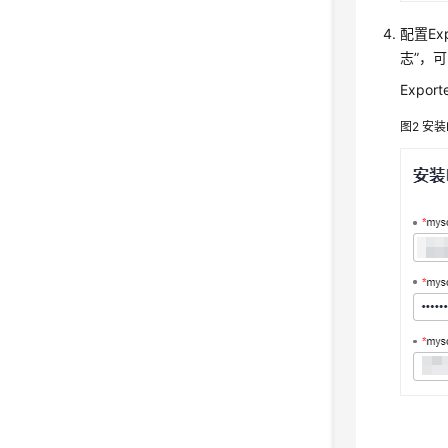
配置Ex
志”，可
Expo
图2
安装E