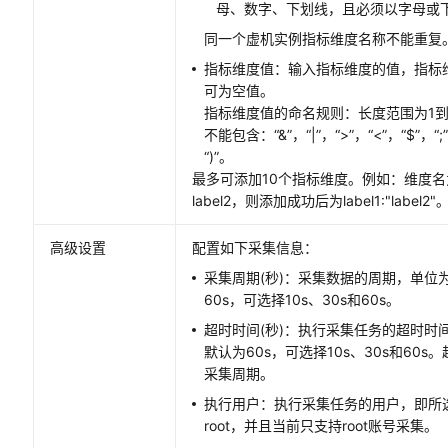
母、数字、下划线，且必须以字母或
同一个虚机实例指标维度名称不能重复
指标维度值：输入指标维度的值，指标
可为空值。
指标维度值的命名规则：长度范围为1到
不能包含：“&”，“|”，“>”，“<”，“$”，“;”，
“)”。
最多可添加10个指标维度。例如：维度名为l
label2，则添加成功后为label1:"label2"
高级设置
配置如下采集信息：
采集周期(秒)：采集数据的周期，单位
60s，可选择10s、30s和60s。
超时时间(秒)：执行采集任务的超时时
默认为60s，可选择10s、30s和60
采集周期。
执行用户：执行采集任务的用户，即所
root，并且当前只支持root账号采集。