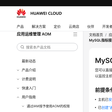
产品
解决方案
定价
云商店
伙伴
开发
应用运维管理 AOM
文档首页
/
应
MySQL指标
My
最新动态
产品介绍
您可以直接使
以监控主机
计费说明
快速入门
前提条
用户指南
主机已
安
通过IAM授予使用AOM的权限
已
创建“通