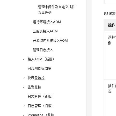
管理中间件及自定义插件
采集任务
表1
采集
运行环境接入AOM
操作
云服务接入AOM
选择
开源监控系统接入AOM
例
管理日志接入
接入AOM（新版）
可观测指标浏览
仪表盘监控
插件
告警监控
置
日志管理（新版）
日志管理（旧版）
Prometheus监控