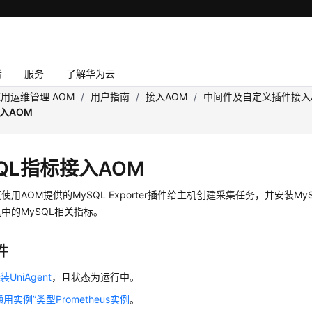
者
服务
了解华为云
用运维管理 AOM
/
用户指南
/
接入AOM
/
中间件及自定义插件接入
接入AOM
SQL指标接入AOM
用AOM提供的MySQL Exporter插件给主机创建采集任务，并安装MySQL
中的MySQL相关指标。
件
装UniAgent
，且状态为运行中。
用实例”类型Prometheus实例
。