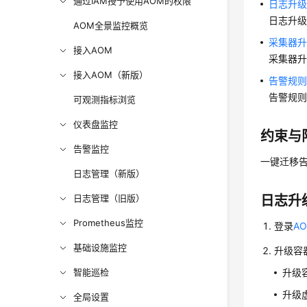
通过IAM授予使用AOM的权限
日志升
日志升级
AOM全景监控概览
采集器
接入AOM
采集器
接入AOM（新版）
告警规
告警规则
可观测指标浏览
仪表盘监控
约束与
告警监控
一键迁移告
日志管理（新版）
日志管理（旧版）
日志升
Prometheus监控
登录
AO
基础设施监控
升级容
智能巡检
升级
升级
全局设置