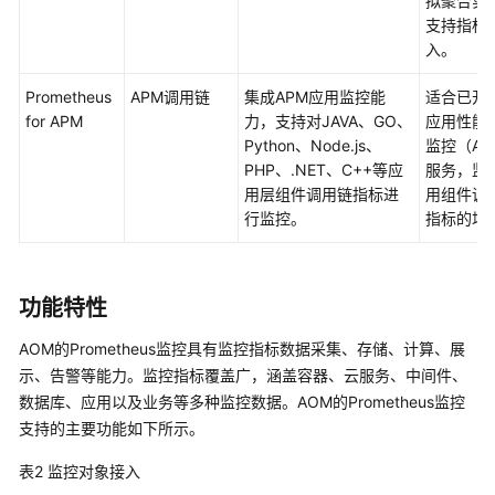
拟聚合实
指
支持指标
标
入。
统
一
Prometheus
APM调用链
集成APM应用监控能
适合已开
监
for APM
力，支持对JAVA、GO、
应用性能
控
Python、Node.js、
监控（AP
PHP、.NET、C++等应
服务，监
配
用层组件调用链指标进
用组件调
置
行监控。
指标的场
多
账
号
功能特性
虚
拟
AOM的Prometheus监控具有监控指标数据采集、存储、计算、展
聚
示、告警等能力。监控指标覆盖广，涵盖容器、云服务、中间件、
合
数据库、应用以及业务等多种监控数据。AOM的Prometheus监控
实
例
支持的主要功能如下所示。
表2
监控对象接入
配