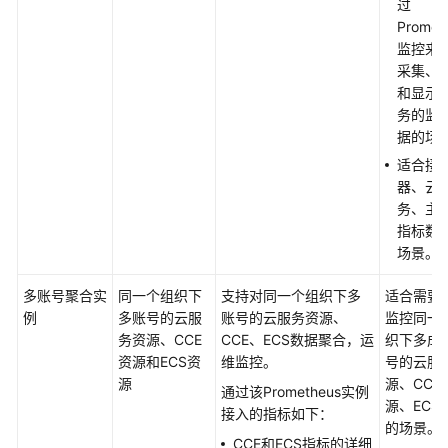
过
控
Promet
概
监控来
述
采集、
和显示
管
务的监
理
据的场
Prometheus
适合接
实
器、云
例
务、主
指标数
管
场景。
理
Prometheus
多账号聚合实
同一个组织下
支持对同一个组织下多
适合需要
实
例
多账号的云服
账号的云服务资源、
监控同一
例
务资源、CCE
CCE、ECS数据聚合，运
织下多成
指
资源和ECS资
维监控。
号的云服
标
源
源、CCE
通过该Prometheus实例
数
源、ECS
接入的指标如下：
据
的场景。
CCE和ECS指标的详细