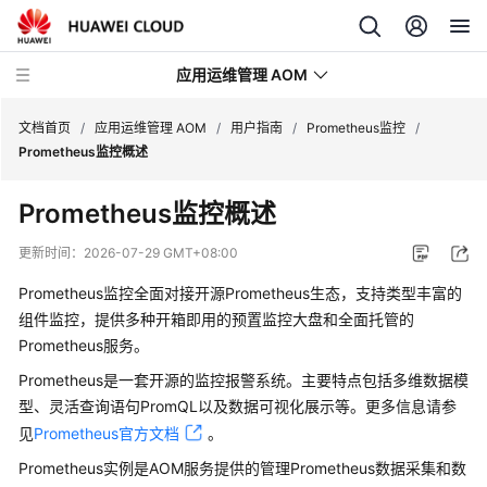
应用运维管理 AOM
文档首页
/
应用运维管理 AOM
/
用户指南
/
Prometheus监控
/
Prometheus监控概述
最
Prometheus监控概述
新
动
更新时间：
2026-07-29 GMT+08:00
态
Prometheus监控全面对接开源Prometheus生态，支持类型丰富的
产
组件监控，提供多种开箱即用的预置监控大盘和全面托管的
品
Prometheus服务。
介
Prometheus是一套开源的监控报警系统。主要特点包括多维数据模
绍
型、灵活查询语句PromQL以及数据可视化展示等。更多信息请参
见
Prometheus官方文档
。
计
费
Prometheus实例是AOM服务提供的管理Prometheus数据采集和数