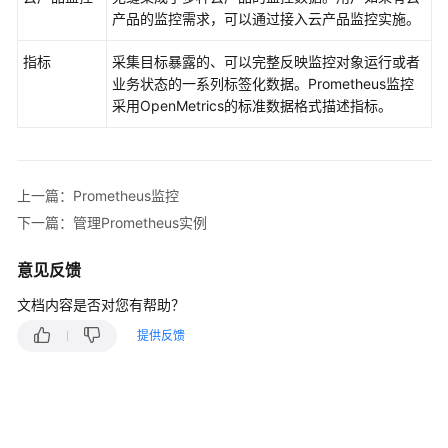
考
产品的监控需求，可以通过接入云产品监控实施。
常
指标
采集目标暴露的、可以完整反映监控对象运行或者
见
业务状态的一系列标签化数据。Prometheus监控
问
采用OpenMetrics的标准数据格式描述指标。
题
视
频
上一篇：Prometheus监控
帮
下一篇：管理Prometheus实例
助
意见反馈
AOM
文档内容是否对您有帮助？
1.0
文
提供反馈
档
更
多
文