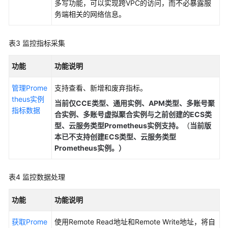
多写功能，可以实现跨VPC的访问，而不必暴露服
升
务端相关的网络信息。
指
标
表3
监控指标采集
查
询
功能
功能说明
效
率
管理Prome
支持查看、新增和废弃指标。
theus实例
配
当前仅
CCE类型、通用实例、APM类型、多账号聚
指标数据
置
合实例、多账号虚拟聚合实例与之前创建的ECS类
数
型、云服务类型Prometheus实例支持。
（
当前版
据
本已不支持创建
ECS类型、云服务类型
多
Prometheus实例。
）
写
实
表4
监控数据处理
现
监
功能
功能说明
控
指
获取Prome
使用Remote Read地址和Remote Write地址，将自
标