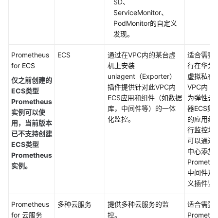
SD、
的
ServiceMonitor、
权
PodMonitor的自定义
限
发现。
AOM
Prometheus
ECS
通过在VPC内的某台虚
适合需要
全
for ECS
机上安装
行在华为
景
uniagent（Exporter）
虚拟私有
仅之前创建的
监
插件提供针对此VPC内
VPC内（
ECS类型
控
ECS应用和组件（如数据
为弹性云
Prometheus
概
库，中间件等）的一体
器ECS集
实例可以使
览
化监控。
的应用组
用，
当前版本
行监控场
已不支持创建
可以通过
接
ECS类型
中心添加
入
Prometheus
Promethe
AOM
实例。
中间件及
义插件监
接
入
Prometheus
多种云服务
提供多种云服务的监
适合需要
AOM（新
for 云服务
控。
Promethe
版）