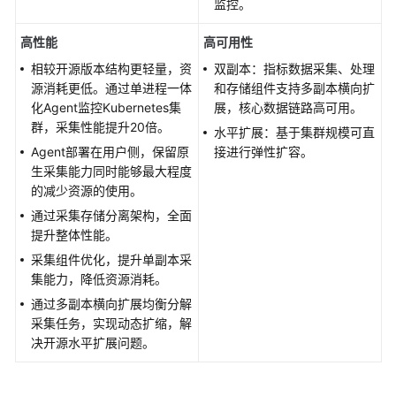
监控。
址
实
高性能
高可用性
现
自
相较开源版本结构更轻量，资
双副本：指标数据采集、处理
建
源消耗更低。通过单进程一体
和存储组件支持多副本横向扩
Prometheus
化Agent监控Kubernetes集
展，核心数据链路高可用。
数
群，采集性能提升20倍。
水平扩展：基于集群规模可直
据
Agent部署在用户侧，保留原
接进行弹性扩容。
上
生采集能力同时能够最大程度
报
的减少资源的使用。
到
通过采集存储分离架构，全面
AOM
提升整体性能。
采集组件优化，提升单副本采
通
集能力，降低资源消耗。
过
Grafana
通过多副本横向扩展均衡分解
查
采集任务，实现动态扩缩，解
看
决开源水平扩展问题。
Prometheus
实
例