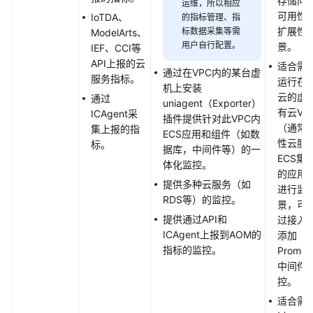
存储问
运维，所以相应
日
可用性
IoTDA、
的指标管理、指
志
扩展性
标数据采集等需
ModelArts、
管
用户自行配置。
景。
IEF、CCI等
理
API上报的云
适合需
通过在VPC内的某台虚
（新
服务指标。
运行在
机上安装
版）
云的虚
通过
uniagent（Exporter）
有云VP
ICAgent采
插件提供针对此VPC内
日
（通常
集上报的指
ECS应用和组件（如数
志
性云服
标。
据库，中间件等）的一
管
ECS集
体化监控。
理
的应用
（旧
提供多种云服务（如
进行监
版）
RDS等）的监控。
景，可
提供通过API和
过接入
Prometheus
ICAgent上报到AOM的
添加
监
指标的监控。
Promet
控
中间件
控。
Prometheus
适合需
监