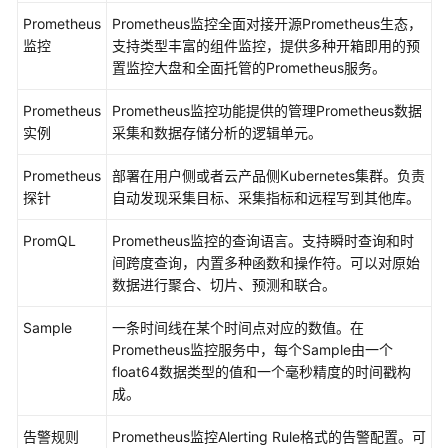
Prometheus
Prometheus监控全面对接开源Prometheus生态，
智
监控
支持类型丰富的组件监控，提供多种开箱即用的预
能
置监控大盘和全面托管的Prometheus服务。
巡
检
Prometheus
Prometheus监控功能提供的管理Prometheus数据
实例
采集和数据存储分析的逻辑单元。
全
Prometheus
局
部署在用户侧或者云产品侧Kubernetes集群。负责
探针
设
自动发现采集目标、采集指标和远程写到其他库。
置
PromQL
Prometheus监控的查询语言。支持瞬时查询和时
间跨度查询，内置多种函数和操作符。可以对原始
查
数据进行聚合、切片、预测和联合。
看
AOM
Sample
一条时间线在某个时间点对应的数值。在
审
Prometheus监控服务中，每个Sample由一个
计
float64数据类型的值和一个毫秒精度的时间戳构
事
成。
件
告警规则
Prometheus监控Alerting Rule格式的告警配置。可
迁