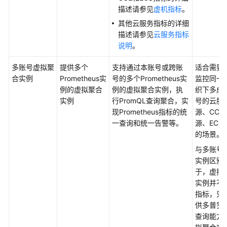
使
描述请参见
虚机指标
。
用
其他云服务指标的详细
Prometheus
描述请参见
云服务指标
监
说明
。
控
CCE
多账号虚拟聚
提供多个
支持通过本账号或跨账
适合需要
集
合实例
Prometheus实
号的多个Prometheus实
监控同一
群
例的虚拟聚合
例的虚拟聚合实例，执
织下多成
指
实例
行PromQL查询聚合，实
号的云服
标
现Prometheus指标的统
源、CCE
一查询和统一告警等。
源、ECS
配
的场景。
置
与多账号
多
实例区别
账
于，虚拟
号
实例并不
聚
指标，只
合
供多普罗
实
查询能力
现