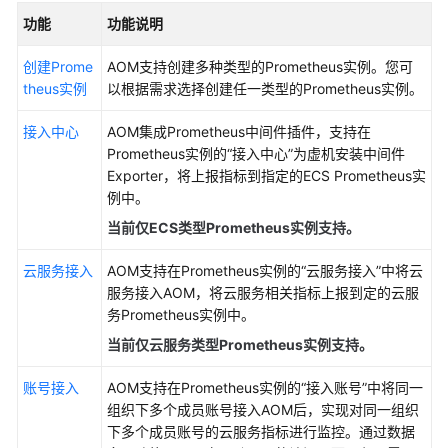
置
功能
功能说明
CCE
集
创建Prome
AOM支持创建多种类型的Prometheus实例。您可
群
theus实例
以根据需求选择创建任一类型的Prometheus实例。
监
控
接入中心
AOM集成Prometheus中间件插件，支持在
采
Prometheus实例的“接入中心”为虚机安装中间件
集
Exporter，将上报指标到指定的ECS Prometheus实
指
例中。
标
规
当前仅ECS类型Prometheus实例支持。
则
云服务接入
AOM支持在Prometheus实例的“云服务接入”中将云
服务接入AOM，将云服务相关指标上报到定的云服
配
务Prometheus实例中。
置
预
当前仅云服务类型Prometheus实例支持。
聚
合
账号接入
AOM支持在Prometheus实例的“接入账号”中将同一
规
组织下多个成员账号接入AOM后，实现对同一组织
则
下多个成员账号的云服务指标进行监控。通过数据
提