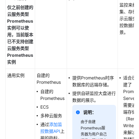
监控来统
仅之前创建的
集、存储
可
云服务类型
示云服务
观
Prometheus
控数据的
测
实例可以使
景。
指
用，
当前版本
标
已不支持创建
浏
云服务类型
览
Prometheus
实例
仪
通用实例
自建的
表
提供Prometheus时序
适合已
Prometheus
盘
数据库的远端存储。
建了
监
自建的
Promet
提供自研监控大盘进行
控
Prometheus
Serve
数据的展示。
需要通
ECS
告
端存储
说明：
多种云服务
警
（Remo
由于自建
监
通过
添加监
Write
Prometheus服
控
控数据API
上
来解决
务器为用户自己
报的指标。