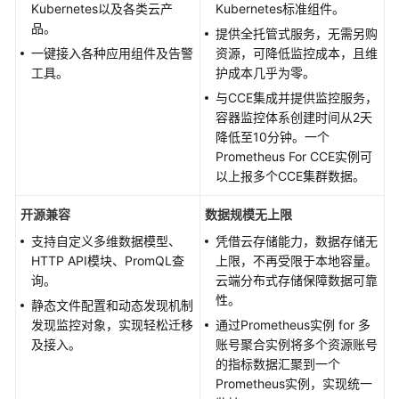
Kubernetes以及各类云产
Kubernetes标准组件。
地
品。
址
提供全托管式服务，无需另购
实
一键接入各种应用组件及告警
资源，可降低监控成本，且维
现
工具。
护成本几乎为零。
自
与CCE集成并提供监控服务，
建
容器监控体系创建时间从2天
Prometheus
降低至10分钟。一个
读
Prometheus For CCE实例可
取
以上报多个CCE集群数据。
AOM
的
开源兼容
数据规模无上限
Prometheus
支持自定义多维数据模型、
凭借云存储能力，数据存储无
数
HTTP API模块、PromQL查
上限，不再受限于本地容量。
据
询。
云端分布式存储保障数据可靠
性。
静态文件配置和动态发现机制
配
发现监控对象，实现轻松迁移
通过Prometheus实例 for 多
置
及接入。
账号聚合实例将多个资源账号
Remote
的指标数据汇聚到一个
Write
Prometheus实例，实现统一
地