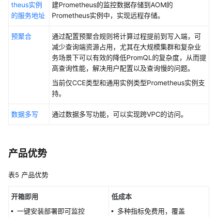
theus实例
建Prometheus的监控数据存储到AOM的
转
的服务地址
Prometheus实例中，实现远程存储。
储
到
预聚合
通过配置预聚合规则将计算过程提前到写入端，可
自
减少查询端资源占用，尤其在大规模集群和复杂业
建
务场景下可以有效的降低PromQL的复杂度，从而提
Prometheus
高查询性能，解决用户配置以及查询慢的问题。
当前仅CCE类型和通用实例类型Prometheus实例支
配
持。
置
指
数据多写
通过数据多写功能，可以实现跨VPC的访问。
标
存
储
时
产品优势
长
表5
产品优势
配
置
开箱即用
低成本
Remote
一键安装部署即可监控
多种指标免费用，覆盖
Read