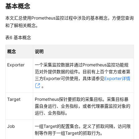
基本概念
数
据
本文汇总使用Prometheus监控过程中涉及的基本概念，方便您查询
和了解相关概念。
查
看
表6
基本概念
Prometheus
实
概念
说明
例
指
Exporter
一个采集监控数据并通过Prometheus监控功能规
标
范对外提供数据的组件。目前有上百个官方或者第
上
三方Exporter可供使用，具体请参见
Exporter详情
报
。
量
Target
Prometheus探针要抓取的采集目标。采集目标暴
基
露自身运行、业务指标，或者代理暴露监控对象的
础
运行、业务指标。
设
施
Job
一组Target的配置集合。定义了抓取间隔，访问限
监
制等作用于一组Target的抓取行为。
控