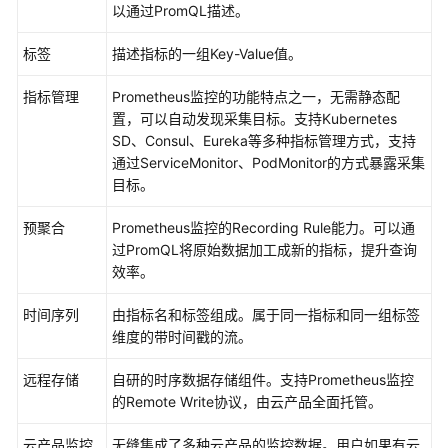
以通过PromQL描述。
移
AOM
标签
描述指标的一组Key-Value值。
1.0
数
指标管理
Prometheus监控的功能特点之一，无需静态配
据
置，可以自动发现采集目标。支持Kubernetes
至
SD、Consul、Eureka等多种指标管理方式，支持
AOM
通过ServiceMonitor、PodMonitor的方式暴露采集
2.0
目标。
最
预聚合
Prometheus监控的Recording Rule能力。可以通
佳
过PromQL将原始数据加工成新的指标，提升查询
实
效率。
践
时间序列
由指标名和标签组成。属于同一指标和同一组标签
API
维度的带时间戳的流。
参
考
远程存储
自研的时序数据存储组件。支持Prometheus监控
的Remote Write协议，由云产品全面托管。
SDK
参
云产品监控
无缝集成了多种云产品的监控数据。用户如果有云