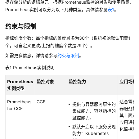
说
据存储分析的逻辑单元。根据Prometheus监控的对象和使用场景，
明
Prometheus实例可以分为以下几种类型，具体请参见
表1
。
快
约束与限制
速
入
指标维度个数：每个指标的维度最多为30个（系统初始默认配置1
门
个，可自定义更改/上报的维度个数是29个）。
如需更多信息，详情请参考
约束与限制
。
用
户
表1
Prometheus实例说明
指
南
Prometheus
监控对象
监控能力
应用场景
实例类型
通
过
Prometheus
CCE
适合需要
提供与容器服务原生的
IAM
for CCE
器服务集
集成能力、容器指标的
授
其上面运
监控能力。
予
应用进行
使
默认开启以下服务发现
化监控场
用
能力：Kubernetes
AOM