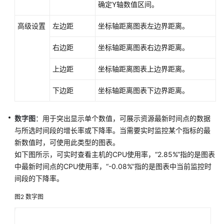
确定Y轴数值区间。
可
高级设置
左边距
坐标轴距离图表左边界距离。
观
测
右边距
坐标轴距离图表右边界距离。
指
标
上边距
坐标轴距离图表上边界距离。
浏
览
下边距
坐标轴距离图表下边界距离。
仪
数字图
：用于突出显示单个数值，可展示资源最新时间点的数据
表
与所选时间段的增长率或下降率。当需要实时监控某个指标的最
盘
新数值时，可使用此类型的图表。
监
如下图所示，可实时查看主机的CPU使用率，“2.85%”指的是图表
控
中最新时间点的CPU使用率，“-0.08%”指的是图表中当前监控时
AOM
间段的下降率。
仪
图2
数字图
表
盘
监