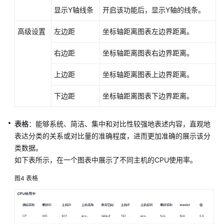
表
显示Y轴线条
开启该功能后，显示Y轴的线条。
说
明
高级设置
左边距
坐标轴距离图表左边界距离。
统
右边距
坐标轴距离图表右边界距离。
计
图
上边距
坐标轴距离图表上边界距离。
表
说
下边距
坐标轴距离图表下边界距离。
明
（新
表格
：能够系统、简洁、集中和对比性较强地表述内容，直观地
版）
表达分类的关系或对比量的准确程度，进而更加准确的展示该分
告
类数据。
警
如下表所示，在一个图表中展示了不同主机的CPU使用率。
监
图4
表格
控
日
志