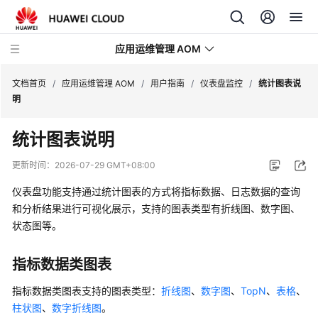
应用运维管理 AOM
文档首页
/
应用运维管理 AOM
/
用户指南
/
仪表盘监控
/
统计图表说
明
最
统计图表说明
新
动
更新时间：
2026-07-29 GMT+08:00
态
仪表盘功能支持通过统计图表的方式将指标数据、日志数据的查询
产
和分析结果进行可视化展示，支持的图表类型有折线图、数字图、
品
状态图等。
介
绍
指标数据类图表
计
指标数据类图表支持的图表类型：
折线图
、
数字图
、
TopN
、
表格
、
费
柱状图
、
数字折线图
。