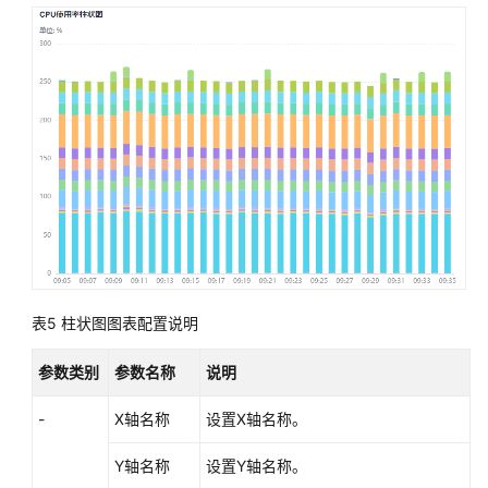
监
控
智
能
巡
检
全
局
设
置
查
表5
柱状图图表配置说明
看
AOM
参数类别
参数名称
说明
审
计
-
X轴名称
设置X轴名称。
事
件
Y轴名称
设置Y轴名称。