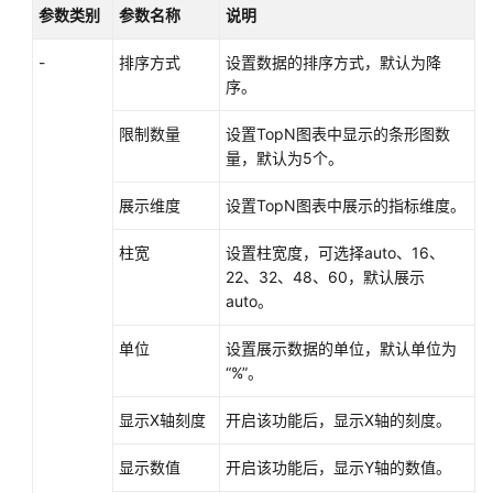
盘
参数类别
参数名称
说明
过
滤
-
排序方式
设置数据的排序方式，默认为降
器
序。
设
限制数量
设置TopN图表中显示的条形图数
置
量，默认为5个。
AOM
展示维度
设置TopN图表中展示的指标维度。
仪
表
柱宽
设置柱宽度，可选择auto、16、
盘
22、32、48、60，默认展示
过
auto。
滤
器
单位
设置展示数据的单位，默认单位为
（新
“%”。
版）
显示X轴刻度
开启该功能后，显示X轴的刻度。
统
计
显示数值
开启该功能后，显示Y轴的数值。
图