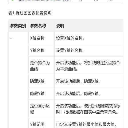
的
权
表1
折线图图表配置说明
限
参数类别
参数名称
说明
AOM
-
X轴名称
设置X轴的名称。
全
景
Y轴名称
设置Y轴的名称。
监
控
是否拟合为
开启该功能后，将折线的连接点拟合
概
曲线
为平滑曲线。
览
隐藏X轴
开启该功能后，隐藏X轴。
接
入
隐藏Y轴
开启该功能后，隐藏Y轴。
AOM
是否显示区
开启该功能后，使用折线图监控指标
接
域
时，指标数据在图表中显示背景色。
入
AOM（新
Y轴范围
自定义设置Y轴的最小值和最大值，
版）