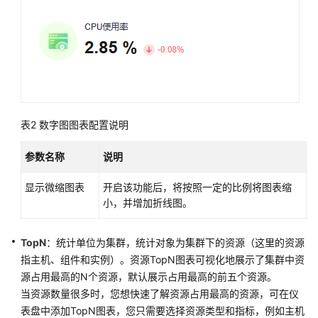
控
概
述
创
建
AOM
仪
表2
数字图图表配置说明
表
盘
参数名称
说明
显示微缩图表
开启该功能后，将按照一定的比例将图表缩
创
小，并增加折线图。
建
AOM
仪
TopN
：统计单位为集群，统计对象为集群下的资源（这里的资源
表
指主机、组件和实例）。资源TopN图表可视化地展示了集群中资
盘
源占用最高的N个资源，默认展示占用最高的前五个资源。
（新
当资源数量很多时，您想快速了解资源占用最高的资源，可在仪
版）
表盘中添加TopN图表，您只需要选择资源类型和指标，例如主机