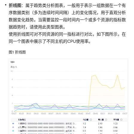
说
折线图
：属于趋势类分析图表，一般用于表示一组数据在一个有
明
序数据类别（多为连续时间间隔）上的变化情况，用于直观分析
数据变化趋势。当需要监控一段时间内一个或多个资源的指标数
快
据趋势时，请使用此类型图表。
速
入
使用折线图可对不同资源的同一指标进行对比，如下图所示，在
门
同一个图表中展示了不同主机的CPU使用率。
图1
折线图
用
户
指
南
通
过
IAM
授
予
使
用
AOM