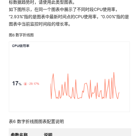
标数据趋势时，请使用此类型图表。
参
如下图所示，在同一个图表中展示了不同时段CPU使用率，
考
“2.93%”指的是图表中最新时间点的CPU使用率，“0.00%”指的是
图表中当前监控时间段的增长率。
常
见
图6
数字折线图
问
题
视
频
帮
助
AOM
1.0
文
档
表6
数字折线图图表配置说明
更
参数名称
说明
多