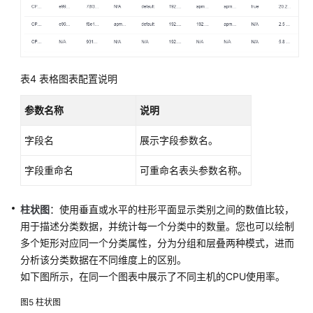
管
理
（新
版）
表4
表格图表配置说明
日
志
参数名称
说明
管
理
字段名
展示字段参数名。
（旧
版）
字段重命名
可重命名表头参数名称。
Prometheus
监
柱状图
：使用垂直或水平的柱形平面显示类别之间的数值比较，
控
用于描述分类数据，并统计每一个分类中的数量。您也可以绘制
多个矩形对应同一个分类属性，分为分组和层叠两种模式，进而
基
分析该分类数据在不同维度上的区别。
础
如下图所示，在同一个图表中展示了不同主机的CPU使用率。
设
施
图5
柱状图