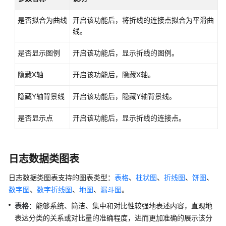
文
是否拟合为曲线
开启该功能后，将折线的连接点拟合为平滑曲
档
线。
是否显示图例
开启该功能后，显示折线的图例。
通
用
隐藏X轴
开启该功能后，隐藏X轴。
参
考
隐藏Y轴背景线
开启该功能后，隐藏Y轴背景线。
责
是否显示点
开启该功能后，显示折线的连接点。
任
共
担
日志数据类图表
云
服
日志数据类图表支持的图表类型：
表格
、
柱状图
、
折线图
、
饼图
、
务
数字图
、
数字折线图
、
地图
、
漏斗图
。
等
表格
：能够系统、简洁、集中和对比性较强地表述内容，直观地
级
表达分类的关系或对比量的准确程度，进而更加准确的展示该分
协