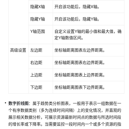
隐藏X轴
开启该功能后，隐藏X轴。
迁
移
隐藏Y轴
开启该功能后，隐藏Y轴。
AOM
1.0
Y轴范围
自定义设置Y轴的最小值和最大值，确
数
定Y轴数值区间。
据
至
高级设置
左边距
坐标轴距离图表左边界距离。
AOM
2.0
右边距
坐标轴距离图表右边界距离。
最
上边距
坐标轴距离图表上边界距离。
佳
实
下边距
坐标轴距离图表下边界距离。
践
API
数字折线图
：属于趋势类分析图表，一般用于表示一组数据在一
参
个有序数据类别（多为连续时间间隔）上的变化情况，并直观的
考
展示相关数据分析，可展示资源最新时间点的数据与所选时间段
的增长率或下降率。当需要监控一段时间内一个或多个资源的指
SDK