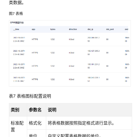
类数据。
议
（SLA）
图7
表格
白
皮
书
资
源
支
持
区
域
表7
表格图标配置说明
系
统
类别
参数名
说明
权
限
标准配
格式化
将表格数据按照指定格式进行显示。
置
单位
自定义配置表格数据的单位。