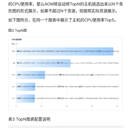
的CPU使用率，那么AOM将自动将TopN的主机挑选出来以N个条
设
形图的形式展示，如果不超过N个资源，则按照实际资源展示。
置
AOM
如下图所示，在同一个图表中展示了主机的CPU使用率Top5。
仪
表
图3
TopN图
盘
全
屏
模
式
在
线
时
长
设
置
AOM
仪
表3
TopN图表配置说明
表