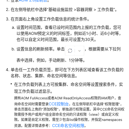
在左侧导航栏中选择“基础设施监控 >容器洞察 > 工作负载”。
可
在页面右上角设置工作负载信息的统计条件。
观
测
设置时间范围，查看已设时间范围内上报的工作负载，您可
指
以使用AOM预定义的时间标签，例如近1小时、近6小时等，
标
也可以自定义时间范围，最长可设置为30天。
浏
设置信息的刷新频率。单击
，根据需要从下拉列
览
表中选择，例如，手动刷新、1分钟等。
仪
单击任一工作负载页签，即可在下方列表区域查看该工作负载的
表
名称、状态、集群、命名空间等信息。
盘
监
在工作负载列表上方可按集群、命名空间等设置搜索条件，实
控
现工作负载过滤显示。
拥有AOM FullAccess或者AOM ReadOnlyAccess权限的IAM用户，查
告
CCE控制台
询命名空间时需要登录
，在左侧导航栏中选择“权限管理”，
警
单击页面右上角的“添加权限”，单独进行权限设置。其中CCE命名空间权
限需授予用户或用户组全部命名空间的只读权限（view）或自定义权
监
限。如果是自定义权限，需至少包含list操作权限，并指定namespaces
控
CCE命名空间权限
资源。配置详情请参考：
。