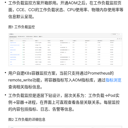
说
工作负载监控方案开箱即用。开通AOM之后，在工作负载监控页
明
面，CCE、CCI的工作负载状态、CPU使用率、物理内存使用率等
信息默认呈现。
快
速
图1
工作负载监控
入
门
用
户
指
南
用户自建K8s容器监控方案，当前只支持通过Prometheus的
remote_write功能，将容器指标写入AOM指标库，通过
指标浏览
通
查询相关指标信息。
过
工作负载监控是逐层下钻设计，层次关系为：工作负载->Pod实
IAM
例->容器->进程，在界面上可直观查看各层关联关系。每层监控
授
的内容包括指标、日志、告警等信息。
予
使
图2
工作负载的详细信息
用
AOM