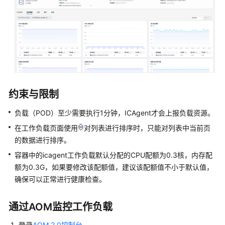
的
权
限
AOM
全
景
监
约束与限制
控
概
负载（POD）至少需要执行1分钟，ICAgent才会上报负载资源。
览
在工作负载页面使用
对列表进行排序时，只能对列表中当前页
的数据进行排序。
接
容器中的icagent工作负载默认分配的CPU配额为0.3核，内存配
入
额为0.3G，如果要修改该配额值，建议该配额值不小于默认值，
AOM
确保可以正常进行健康检查。
接
入
通过AOM监控工作负载
AOM（新
版）
登录
AOM 2.0控制台
。