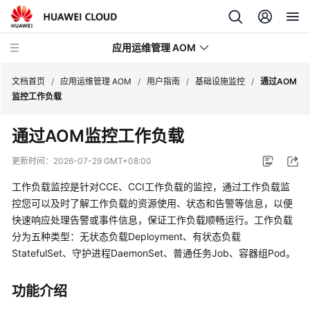
应用运维管理 AOM
文档首页
/
应用运维管理 AOM
/
用户指南
/
基础设施监控
/
通过AOM
监控工作负载
最
通过AOM监控工作负载
新
动
更新时间：
2026-07-29 GMT+08:00
态
工作负载监控是针对CCE、CCI工作负载的监控，通过工作负载监
产
控您可以及时了解工作负载的资源使用、状态和告警等信息，以便
品
快速响应处理告警或事件信息，保证工作负载顺畅运行。工作负载
介
分为五种类型：无状态负载Deployment、有状态负载
绍
StatefulSet、守护进程DaemonSet、普通任务Job、容器组Pod。
计
功能介绍
费