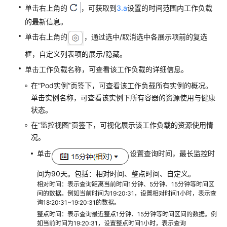
单击右上角的
，可获取到
3.a
设置的时间范围内工作负载
日
志
的最新信息。
管
单击右上角的
，通过选中/取消选中各展示项前的复选
理
框，自定义列表项的展示/隐藏。
（新
版）
单击工作负载名称，可查看该工作负载的详细信息。
在“Pod实例”页签下，可查看该工作负载所有实例的概况。
日
单击实例名称，可查看该实例下所有容器的资源使用与健康
志
状态。
管
理
在“监控视图”页签下，可视化展示该工作负载的资源使用情
（旧
况。
版）
单击
设置查询时间，最长监控时
Prometheus
间为90天。包括：相对时间、整点时间、自定义。
监
相对时间：表示查询距离当前时间1分钟、5分钟、15分钟等时间区
控
间的数据。例如当前时间为19:20:31，设置相对时间1小时，表示查
询18:20:31~19:20:31的数据。
基
整点时间：表示查询最近整点1分钟、15分钟等时间区间的数据。例
如当前时间为19:20:31，设置整点时间1小时，表示查询
础