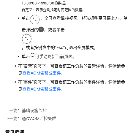
18:00:00~19:00:00的数据。
设
自定义：表示查询指定时间范围的数据。
施
单击
，全屏查看监控视图。将光标移至屏幕上方，单
监
控
击弹出的
，或者单击
通
过
，或者按键盘中的“Esc”可退出全屏模式。
AOM
单击
可手动刷新当前页面。
监
控
在“告警”页签下，可查看该工作负载的告警详情，详情请参
工
见
查看AOM告警或事件
。
作
在“事件”页签下，可查看该工作负载的事件详情，详情请参
负
见
查看AOM告警或事件
。
载
通
上一篇：基础设施监控
过
AOM
下一篇：通过AOM监控集群
监
控
意见反馈