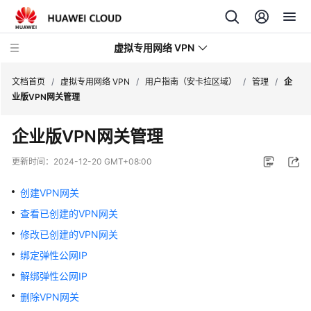
虚拟专用网络 VPN
文档首页
/
虚拟专用网络 VPN
/
用户指南（安卡拉区域）
/
管理
/
企
业版VPN网关管理
最
企业版VPN网关管理
新
动
更新时间：
2024-12-20 GMT+08:00
态
创建VPN网关
产
查看已创建的VPN网关
品
介
修改已创建的VPN网关
绍
绑定弹性公网IP
解绑弹性公网IP
计
费
删除VPN网关