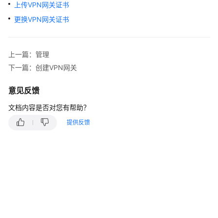
说
上传VPN网关证书
明
更换VPN网关证书
快
速
上一篇：管理
入
门
下一篇：创建VPN网关
用
意见反馈
户
文档内容是否对您有帮助？
指
南
提供反馈
管
理
员
指
南
最